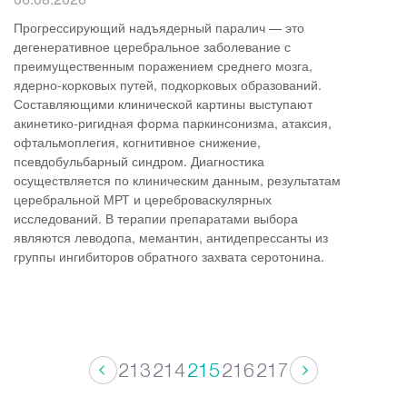
Прогрессирующий надъядерный паралич — это
дегенеративное церебральное заболевание с
преимущественным поражением среднего мозга,
ядерно-корковых путей, подкорковых образований.
Составляющими клинической картины выступают
акинетико-ригидная форма паркинсонизма, атаксия,
офтальмоплегия, когнитивное снижение,
псевдобульбарный синдром. Диагностика
осуществляется по клиническим данным, результатам
церебральной МРТ и цереброваскулярных
исследований. В терапии препаратами выбора
являются леводопа, мемантин, антидепрессанты из
группы ингибиторов обратного захвата серотонина.
213
214
215
216
217