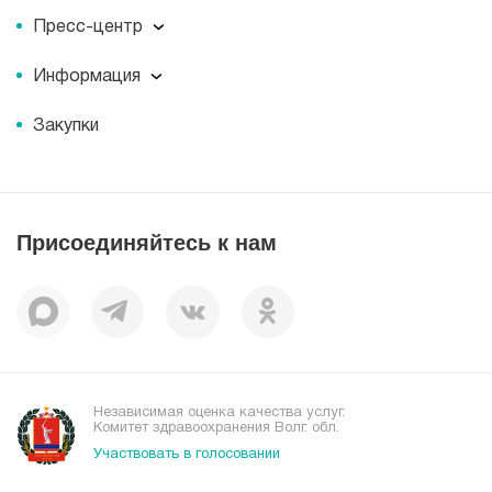
О компании
Пресс-центр
Миссия
Пресс-центр
История
Информация
Новости
Корпоративная социальная ответственность
Информация
Журнал для пациентов «МЕДСИ СЕГОДНЯ»
Документы
Закупки
Справочник направлений
Статьи
Лицензии
Справочник заболеваний
Вакансии
Наши преимущества
Присоединяйтесь к нам
Пациентам
Отзывы
Независимая оценка качества услуг.
Комитет здравоохранения Волг. обл.
Участвовать в голосовании