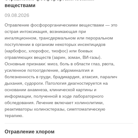
веществами
09.08.2026
Отравление фосфорорганическими веществами — это
острая интоксикация, возникающая при
ингаляционном, трансдермальном или пероральном
поступлении в организм некоторых инсектицидов
(карбофос, хлорофос, тиофос) или боевых
отравляющих веществ (зарин, зоман, ВИ-газы).
Основные признаки: миоз, боль в области глаз, рвота,
усиленное потоотделение, абдоминалгия и
болезненность в груди, брадикардия, атаксия, паралич
дыхания, судороги. Патология диагностируется на
основании анамнеза, клинической картины и
информации, полученной в ходе лабораторного
обследования. Лечение включает холинолитики,
реактиваторы холинэстеразы, симптоматическую
терапию.
Отравление хлором