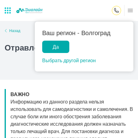
Закрыть поиск
Назад
Ваш регион -
Волгоград
Отравление цианидами
Да
Лаборатории
Центр помощи
Популярные запросы
на дому
Выбрать другой регион
Прием гинеколога
Прием оториноларинголога
Прием дерматолога
ВАЖНО
Прием гастроэнтеролога
Информацию из данного раздела нельзя
Прием офтальмолога
использовать для самодиагностики и самолечения. В
случае боли или иного обострения заболевания
Прием уролога
диагностические исследования должен назначать
Прием хирурга
только лечащий врач. Для постановки диагноза и