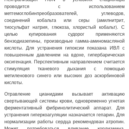
проводится с использованием
метгемоглобинпреобразователей, углеводов,
соединений кобальта или серы (амилнитрит,
тиосульфат натрия, глюкоза, хлористый кобальт). С
целью купирования судорог применяются
бензодиазепины, производные гамма-аминомасляной
кислоты. Для устранения гипоксии показана ИВЛ с
повышенным давлением на вдохе, гипербарическая
оксигенация. Перспективным направлением считается
стимуляция тканевого дыхания с помощью
метиленового синего или высоких доз аскорбиновой
кислоты.
Отравление цианидами вызывает активацию
свертывающей системы крови, одновременно угнетая
ферментативный фибринолитический аппарат. Для
устранения гиперкоагуляции назначается гепарин. Для
нормализации работы сердца рекомендован атропин.
Может потребоваться вливание кордиамина,