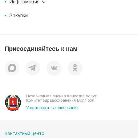
История
Информация
Новости
Корпоративная социальная ответственность
Информация
Журнал для пациентов «МЕДСИ СЕГОДНЯ»
Документы
Закупки
Справочник направлений
Статьи
Лицензии
Справочник заболеваний
Вакансии
Наши преимущества
Присоединяйтесь к нам
Пациентам
Отзывы
Независимая оценка качества услуг.
Комитет здравоохранения Волг. обл.
Участвовать в голосовании
Контактный центр