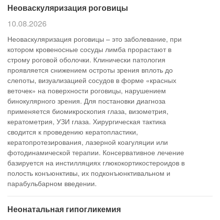
Неоваскуляризация роговицы
10.08.2026
Неоваскуляризация роговицы – это заболевание, при
котором кровеносные сосуды лимба прорастают в
строму роговой оболочки. Клинически патология
проявляется снижением остроты зрения вплоть до
слепоты, визуализацией сосудов в форме «красных
веточек» на поверхности роговицы, нарушением
бинокулярного зрения. Для постановки диагноза
применяется биомикроскопия глаза, визометрия,
кератометрия, УЗИ глаза. Хирургическая тактика
сводится к проведению кератопластики,
кератопротезирования, лазерной коагуляции или
фотодинамической терапии. Консервативное лечение
базируется на инстилляциях глюкокортикостероидов в
полость конъюнктивы, их подконъюнктивальном и
парабульбарном введении.
Неонатальная гипогликемия