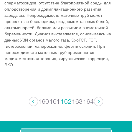
сперматозоидов, отсутствие благоприятной среды для
оплодотворения и доимплантационного развития
зародыша. Непроходимость маточных труб может
проявляться бесплодием, синдромом тазовых болей,
альгоменореей, белями или развитием внематочной
беременности. Диагноз выставляется, основываясь на
данных УЗИ органов малого таза, ЭхоГСГ, ГСГ,
гистероскопии, лапароскопии, фертилоскопии. При
непроходимости маточных труб применяются
медикаментозная терапия, хирургическая коррекция,
ЭКО.
160
161
162
163
164