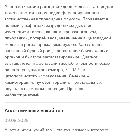
Анапластический рак щитовидной железы – это редкая,
тяжело протекающая недифференцированная
злокачественная тиреоидная опухоль. Проявляется
болями, дисфагией, затруднением дыхания,
изменением голоса, кашлем, кровохарканьем,
лихорадкой, потерей веса, увеличением щитовидной
железы и регионарных лимфоузлов. Характерны
внезапный бурный рост, прорастание близлежащих
органов и быстрое метастазирование. Диагноз
выставляется на основании жалоб, анамнестических
данных, результатов осмотра, КТ, МРТ и
цитологического исследования. Лечение –
химиотерапия, лучевая терапия. При локальных
опухолях возможны операции. Прогноз
неблагоприятный.
Анатомически узкий таз
09.08.2026
Анатомически узкий таз – это таз, размеры которого