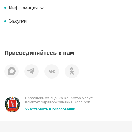
Пресс-центр
История
Информация
Новости
Корпоративная социальная ответственность
Информация
Журнал для пациентов «МЕДСИ СЕГОДНЯ»
Документы
Закупки
Справочник направлений
Статьи
Лицензии
Справочник заболеваний
Вакансии
Наши преимущества
Присоединяйтесь к нам
Пациентам
Отзывы
Независимая оценка качества услуг.
Комитет здравоохранения Волг. обл.
Участвовать в голосовании