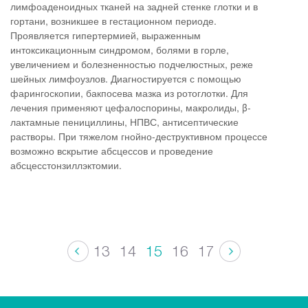
лимфоаденоидных тканей на задней стенке глотки и в
гортани, возникшее в гестационном периоде.
Проявляется гипертермией, выраженным
интоксикационным синдромом, болями в горле,
увеличением и болезненностью подчелюстных, реже
шейных лимфоузлов. Диагностируется с помощью
фарингоскопии, бакпосева мазка из ротоглотки. Для
лечения применяют цефалоспорины, макролиды, β-
лактамные пенициллины, НПВС, антисептические
растворы. При тяжелом гнойно-деструктивном процессе
возможно вскрытие абсцессов и проведение
абсцесстонзиллэктомии.
13
14
15
16
17