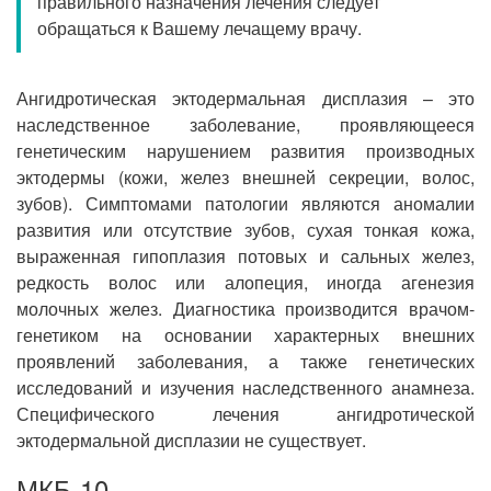
правильного назначения лечения следует
Прием кардиолога
обращаться к Вашему лечащему врачу.
Ангидротическая эктодермальная дисплазия – это
наследственное заболевание, проявляющееся
генетическим нарушением развития производных
эктодермы (кожи, желез внешней секреции, волос,
зубов). Симптомами патологии являются аномалии
развития или отсутствие зубов, сухая тонкая кожа,
выраженная гипоплазия потовых и сальных желез,
редкость волос или алопеция, иногда агенезия
молочных желез. Диагностика производится врачом-
генетиком на основании характерных внешних
проявлений заболевания, а также генетических
исследований и изучения наследственного анамнеза.
Специфического лечения ангидротической
эктодермальной дисплазии не существует.
МКБ-10