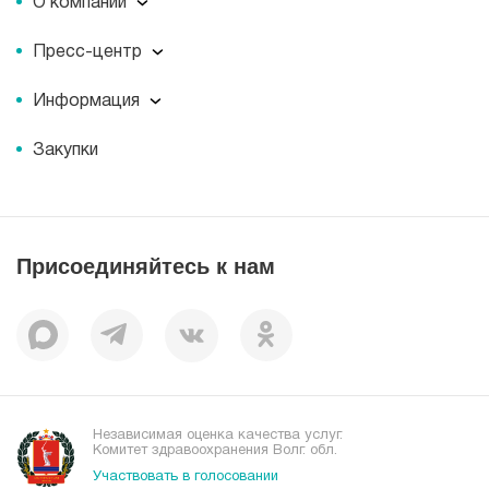
О компании
О компании
Пресс-центр
Миссия
Пресс-центр
История
Информация
Новости
Корпоративная социальная ответственность
Информация
Журнал для пациентов «МЕДСИ СЕГОДНЯ»
Документы
Закупки
Справочник направлений
Статьи
Лицензии
Справочник заболеваний
Вакансии
Наши преимущества
Присоединяйтесь к нам
Пациентам
Отзывы
Независимая оценка качества услуг.
Комитет здравоохранения Волг. обл.
Участвовать в голосовании