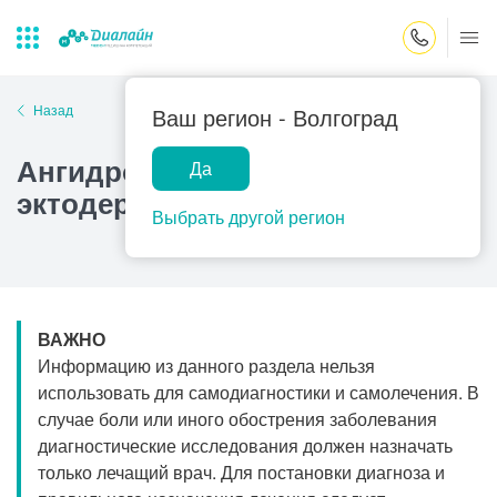
Закрыть поиск
Назад
Ваш регион -
Волгоград
Ангидротическая
Да
Лаборатории
Центр помощи
Популярные запросы
эктодермальная дисплазия
на дому
Выбрать другой регион
Прием гинеколога
Прием оториноларинголога
Прием дерматолога
ВАЖНО
Прием гастроэнтеролога
Информацию из данного раздела нельзя
Прием офтальмолога
использовать для самодиагностики и самолечения. В
случае боли или иного обострения заболевания
Прием уролога
диагностические исследования должен назначать
Прием хирурга
только лечащий врач. Для постановки диагноза и