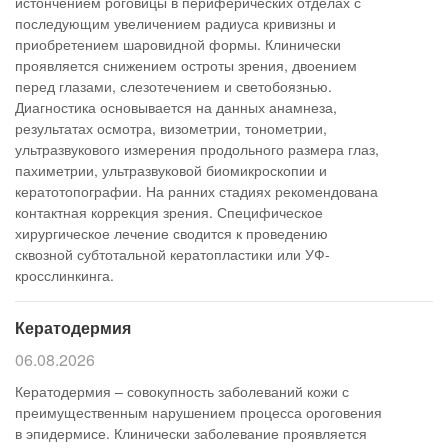
истончением роговицы в периферических отделах с
последующим увеличением радиуса кривизны и
приобретением шаровидной формы. Клинически
проявляется снижением остроты зрения, двоением
перед глазами, слезотечением и светобоязнью.
Диагностика основывается на данных анамнеза,
результатах осмотра, визометрии, тонометрии,
ультразвукового измерения продольного размера глаз,
пахиметрии, ультразвуковой биомикроскопии и
кератотопографии. На ранних стадиях рекомендована
контактная коррекция зрения. Специфическое
хирургическое лечение сводится к проведению
сквозной субтотальной кератопластики или УФ-
кросслинкинга.
Кератодермия
06.08.2026
Кератодермия – совокупность заболеваний кожи с
преимущественным нарушением процесса ороговения
в эпидермисе. Клинически заболевание проявляется