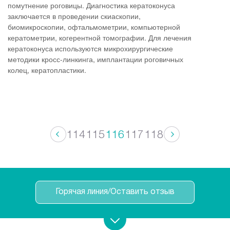
помутнение роговицы. Диагностика кератоконуса
заключается в проведении скиаскопии,
биомикроскопии, офтальмометрии, компьютерной
кератометрии, когерентной томографии. Для лечения
кератоконуса используются микрохирургические
методики кросс-линкинга, имплантации роговичных
колец, кератопластики.
114
115
116
117
118
Горячая линия/Оставить отзыв
Записаться на прием