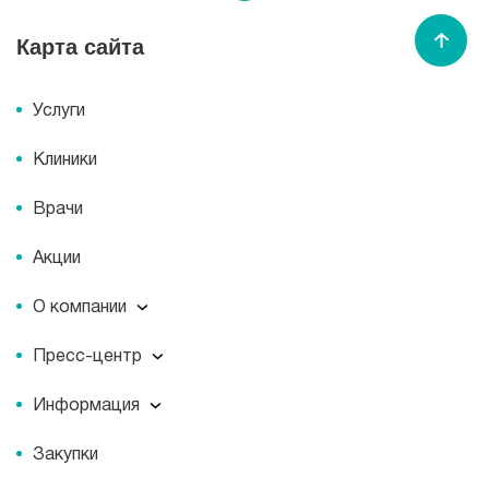
Карта сайта
Спасибо МЕДСИ
Услуги
Клиники
Врачи
Акции
О компании
О компании
Пресс-центр
Миссия
Пресс-центр
История
Информация
Новости
Корпоративная социальная ответственность
Информация
Журнал для пациентов «МЕДСИ СЕГОДНЯ»
Документы
Закупки
Справочник направлений
Статьи
Лицензии