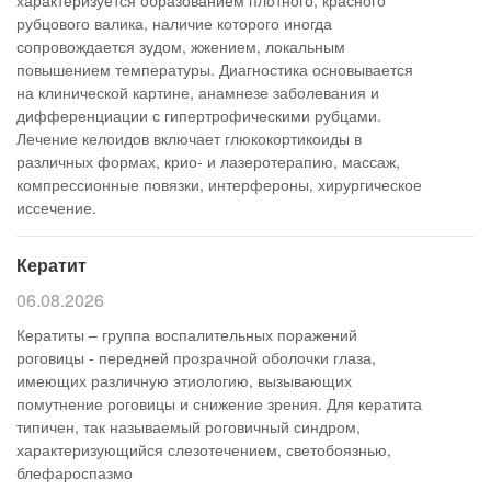
характеризуется образованием плотного, красного
рубцового валика, наличие которого иногда
сопровождается зудом, жжением, локальным
повышением температуры. Диагностика основывается
на клинической картине, анамнезе заболевания и
дифференциации с гипертрофическими рубцами.
Лечение келоидов включает глюкокортикоиды в
различных формах, крио- и лазеротерапию, массаж,
компрессионные повязки, интерфероны, хирургическое
иссечение.
Кератит
06.08.2026
Кератиты – группа воспалительных поражений
роговицы - передней прозрачной оболочки глаза,
имеющих различную этиологию, вызывающих
помутнение роговицы и снижение зрения. Для кератита
типичен, так называемый роговичный синдром,
характеризующийся слезотечением, светобоязнью,
блефароспазмо