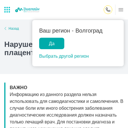
Закрыть поиск
Назад
Ваш регион -
Волгоград
Нарушение маточно-
Да
Лаборатории
Центр помощи
Популярные запросы
плацентарного кровотока
на дому
Выбрать другой регион
Прием гинеколога
Прием оториноларинголога
Прием дерматолога
ВАЖНО
Прием гастроэнтеролога
Информацию из данного раздела нельзя
Прием офтальмолога
использовать для самодиагностики и самолечения. В
случае боли или иного обострения заболевания
Прием уролога
диагностические исследования должен назначать
Прием хирурга
только лечащий врач. Для постановки диагноза и