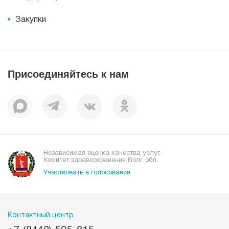
Новости
Корпоративная социальная ответственность
Информация
Журнал для пациентов «МЕДСИ СЕГОДНЯ»
Документы
Закупки
Справочник направлений
Статьи
Лицензии
Справочник заболеваний
Вакансии
Наши преимущества
Присоединяйтесь к нам
Пациентам
Отзывы
Независимая оценка качества услуг.
Комитет здравоохранения Волг. обл.
Участвовать в голосовании
Контактный центр