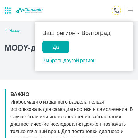
Закрыть поиск
Назад
Ваш регион -
Волгоград
MODY-диабет
Да
Лаборатории
Центр помощи
Популярные запросы
на дому
Выбрать другой регион
Прием гинеколога
Прием оториноларинголога
Прием дерматолога
ВАЖНО
Прием гастроэнтеролога
Информацию из данного раздела нельзя
Прием офтальмолога
использовать для самодиагностики и самолечения. В
случае боли или иного обострения заболевания
Прием уролога
диагностические исследования должен назначать
Прием хирурга
только лечащий врач. Для постановки диагноза и