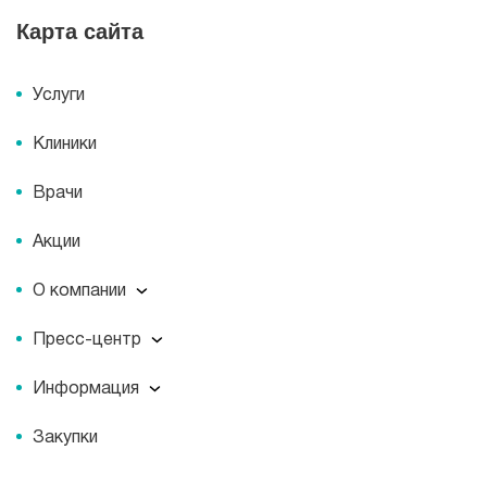
Карта сайта
Услуги
Клиники
Врачи
Акции
О компании
О компании
Пресс-центр
Миссия
Пресс-центр
История
Информация
Новости
Корпоративная социальная ответственность
Информация
Журнал для пациентов «МЕДСИ СЕГОДНЯ»
Документы
Закупки
Справочник направлений
Статьи
Лицензии
Справочник заболеваний