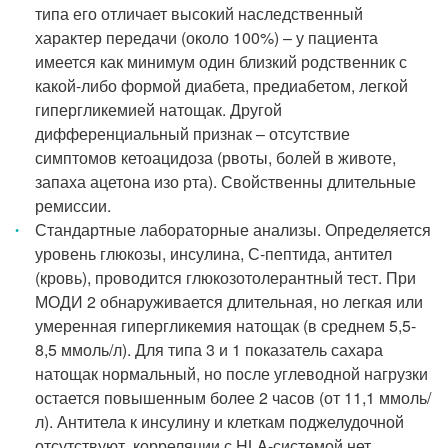
типа его отличает высокий наследственный
характер передачи (около 100%) – у пациента
имеется как минимум один близкий родственник с
какой-либо формой диабета, предиабетом, легкой
гипергликемией натощак. Другой
дифференциальный признак – отсутствие
симптомов кетоацидоза (рвоты, болей в животе,
запаха ацетона изо рта). Свойственны длительные
ремиссии.
Стандартные лабораторные анализы. Определяется
уровень глюкозы, инсулина, С-пептида, антител
(кровь), проводится глюкозотолерантный тест. При
МОДИ 2 обнаруживается длительная, но легкая или
умеренная гипергликемия натощак (в среднем 5,5-
8,5 ммоль/л). Для типа 3 и 1 показатель сахара
натощак нормальный, но после углеводной нагрузки
остается повышенным более 2 часов (от 11,1 ммоль/
л). Антитела к инсулину и клеткам поджелудочной
отсутствуют, корреляции с HLA-системой нет.