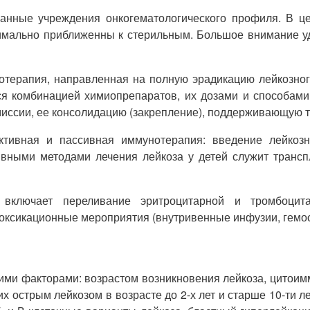
ванные учреждения онкогематологического профиля. В 
симально приближенны к стерильным. Большое внимание у
иотерапия, направленная на полную эрадикацию лейкозног
я комбинацией химиопрепаратов, их дозами и способами 
миссии, ее консолидацию (закрепление), поддерживающую 
ктивная и пассивная иммунотерапия: введение лейкозн
ными методами лечения лейкоза у детей служит транспл
включает переливание эритроцитарной и тромбоцита
оксикационные мероприятия (внутривенные инфузии, гемо
ми факторами: возрастом возникновения лейкоза, цитоим
ших острым лейкозом в возрасте до 2-х лет и старше 10-т