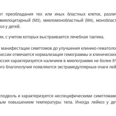
от преобладания тех или иных бластных клеток, разл
елоцитарный (М3), миеломонобластный (М4), монобластн
з у детей.
и, с учетом которых выстраивается лечебная тактика.
 от манифестации симптомов до улучшения клинико-гематоло
миссии отмечается нормализация гемограммы и клинических 
иссия характеризуется наличием в миелограмме не более 5
ского благополучия появляются экстрамедуллярные очаги ле
исподволь и характеризуется неспецифическими симптомам
ным повышением температуры тела. Иногда лейкоз у де