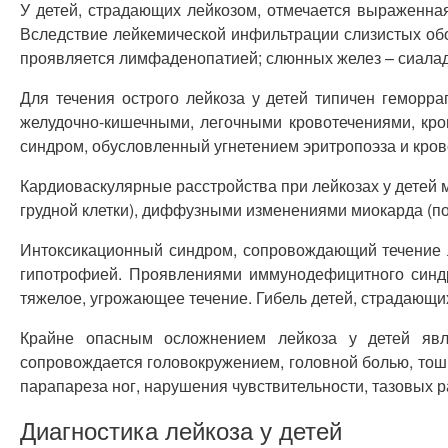
У детей, страдающих лейкозом, отмечается выраженная
Вследствие лейкемической инфильтрации слизистых обол
проявляется лимфаденопатией; слюнных желез – сиаладе
Для течения острого лейкоза у детей типичен геморр
желудочно-кишечными, легочными кровотечениями, кро
синдром, обусловленный угнетением эритропоэза и кров
Кардиоваскулярные расстройства при лейкозах у детей 
грудной клетки), диффузными изменениями миокарда (п
Интоксикационный синдром, сопровождающий течение ле
гипотрофией. Проявлениями иммунодефицитного синдр
тяжелое, угрожающее течение. Гибель детей, страдающи
Крайне опасным осложнением лейкоза у детей явля
сопровождается головокружением, головной болью, тош
парапареза ног, нарушения чувствительности, тазовых р
Диагностика лейкоза у детей