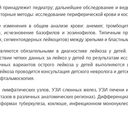
й принадлежит педиатру; дальнейшее обследование и веде
аторные методы: исследование периферической крови и кос
 изменения в общем анализе крови: анемия; тромбоцит
ия, исчезновение базофилов и эозинофилов. Типичным п
, сегментоядерных лейкоцитов) между зрелыми и бластным
вляются обязательными в диагностике лейкоза у детей
твии четких данных за лейкоз у детей по результатам ис
ичных вариантов острого лейкоза у детей выполняются ц
йкоза проводится консультация детского невролога и дет
офтальмоскопия.
 лимфатических узлов, УЗИ слюнных желез, УЗИ печени и
астазов в различных анатомических регионах). Дифференциа
 формах туберкулеза, коклюше, инфекционном мононуклео