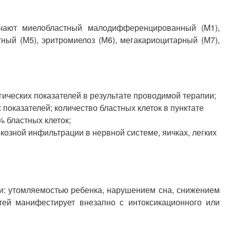
ичают миелобластный малодифференцированный (M1),
ый (М5), эритромиелоз (М6), мегакариоцитарный (М7),
гических показателей в результате проводимой терапии;
показателей; количество бластных клеток в пунктате
% бластных клеток;
йкозной инфильтрации в нервной системе, яичках, легких
и: утомляемостью ребенка, нарушением сна, снижением
тей манифестирует внезапно с интоксикационного или