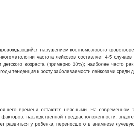
 сопровождающийся нарушением костномозгового кроветвор
когематологии частота лейкозов составляет 4-5 случаев 
детского возраста (примерно 30%); наиболее часто рак 
годы тенденция к росту заболеваемости лейкозами среди д
тоящего времени остаются неясными. На современном э
 факторов, наследственной предрасположенности, эндог
ет развиться у ребенка, перенесшего в анамнезе лучеву