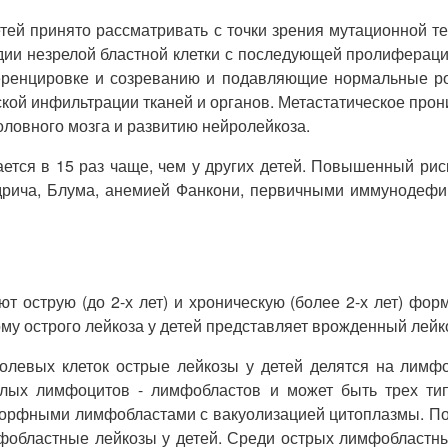
тей принято рассматривать с точки зрения мутационной т
и незрелой бластной клетки с последующей пролиферацией
ренцировке и созреванию и подавляющие нормальные рос
ской инфильтрации тканей и органов. Метастатическое про
оловного мозга и развитию нейролейкоза.
ается в 15 раз чаще, чем у других детей. Повышенный риск
дрича, Блума, анемией Фанкони, первичными иммунодефиц
 острую (до 2-х лет) и хроническую (более 2-х лет) фор
му острого лейкоза у детей представляет врожденный лейк
холевых клеток острые лейкозы у детей делятся на лим
елых лимфоцитов - лимфобластов и может быть трех ти
рфными лимфобластами с вакуолизацией цитоплазмы. По 
мфобластные лейкозы у детей. Среди острых лимфобластных