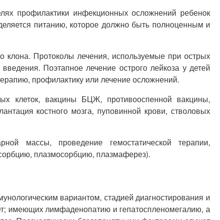
целях профилактики инфекционных осложнений ребенок
деляется питанию, которое должно быть полноценным и
о клона. Протоколы лечения, используемые при острых
введения. Поэтапное лечение острого лейкоза у детей
терапию, профилактику или лечение осложнений.
ых клеток, вакцины БЦЖ, противооспенной вакцины,
антация костного мозга, пуповинной крови, стволовых
рной массы, проведение гемостатической терапии,
сорбцию, плазмосорбцию, плазмаферез).
мунологическим вариантом, стадией диагностирования и
и лет; имеющих лимфаденопатию и гепатоспленомегалию, а