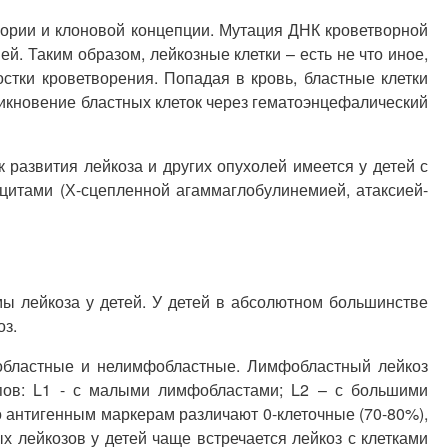
еории и клоновой концепции. Мутация ДНК кроветворной
. Таким образом, лейкозные клетки – есть не что иное,
тки кроветворения. Попадая в кровь, бластные клетки
никновение бластных клеток через гематоэнцефалический
 развития лейкоза и других опухолей имеется у детей с
итами (Х-сцепленной агаммаглобулинемией, атаксией-
мы лейкоза у детей. У детей в абсолютном большинстве
оз.
фобластные и нелимфобластные. Лимфобластный лейкоз
пов: L1 - с малыми лимфобластами; L2 – с большими
антигенным маркерам различают 0-клеточные (70-80%),
 лейкозов у детей чаще встречается лейкоз с клетками