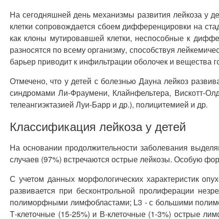
На сегодняшней день механизмы развития лейкоза у де
клетки сопровождается сбоем дифференцировки на стади
как клоны мутировавшей клетки, неспособные к диффе
разносятся по всему организму, способствуя лейкемиче
барьер приводит к инфильтрации оболочек и вещества г
Отмечено, что у детей с болезнью Дауна лейкоз развив
синдромами Ли-Фраумени, Клайнфельтера, Вискотт-Ол
телеангиэктазией Луи-Барр и др.), полицитемией и др.
Классификация лейкоза у детей
На основании продолжительности заболевания выделяют
случаев (97%) встречаются острые лейкозы. Особую фор
С учетом данных морфологических характеристик опу
развивается при бесконтрольной пролиферации незр
полиморфными лимфобластами; L3 - с большими полимо
Т-клеточные (15-25%) и В-клеточные (1-3%) острые ли