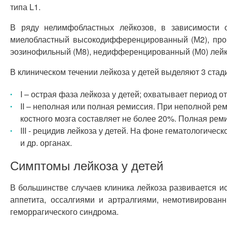
типа L1.
В ряду нелимфобластных лейкозов, в зависимости 
миелобластный высокодифференцированный (М2), проми
эозинофильный (М8), недифференцированный (М0) лейко
В клиническом течении лейкоза у детей выделяют 3 стади
I – острая фаза лейкоза у детей; охватывает период
II – неполная или полная ремиссия. При неполной ре
костного мозга составляет не более 20%. Полная рем
III - рецидив лейкоза у детей. На фоне гематологиче
и др. органах.
Симптомы лейкоза у детей
В большинстве случаев клиника лейкоза развивается 
аппетита, оссалгиями и артралгиями, немотивирован
геморрагического синдрома.