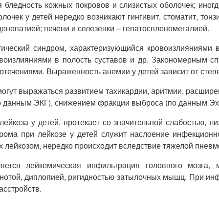
 бледность кожных покровов и слизистых оболочек; иног
очек у детей нередко возникают гингивит, стоматит, тон
нопатией; печени и селезенки – гепатоспленомегалией.
агический синдром, характеризующийся кровоизлияниями в
воизлияниями в полость суставов и др. Закономерным спу
отечениями. Выраженность анемии у детей зависит от степ
могут выражаться развитием тахикардии, аритмии, расшир
о данным ЭКГ), снижением фракции выброса (по данным Эх
йкоза у детей, протекает со значительной слабостью, лих
ома при лейкозе у детей служит наслоение инфекционно
х лейкозом, нередко происходит вследствие тяжелой пневм
ется лейкемическая инфильтрация головного мозга, 
нотой, диплопией, ригидностью затылочных мышц. При ин
асстройств.