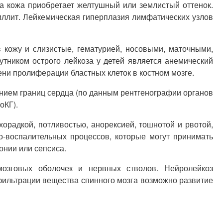
да кожа приобретает желтушный или землистый оттенок.
зиллит. Лейкемическая гиперплазия лимфатических узлов
 кожу и слизистые, гематурией, носовыми, маточными,
тником острого лейкоза у детей является анемический
ени пролиферации бластных клеток в костном мозге.
ением границ сердца (по данным рентгенографии органов
оКГ).
орадкой, потливостью, анорексией, тошнотой и рвотой,
-воспалительных процессов, которые могут принимать
онии или сепсиса.
мозговых оболочек и нервных стволов. Нейролейкоз
фильтрации вещества спинного мозга возможно развитие