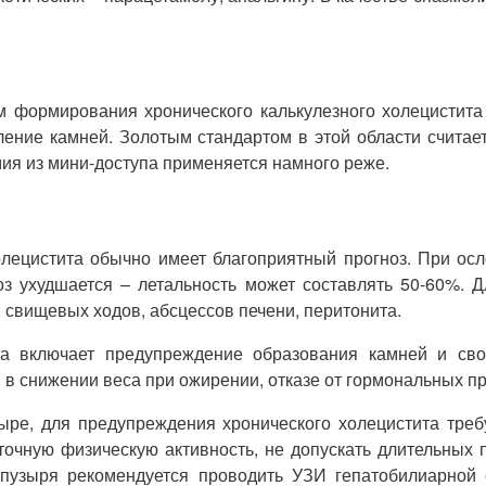
.
м формирования хронического калькулезного холецистита
аление камней. Золотым стандартом в этой области считае
мия из мини-доступа применяется намного реже.
олецистита обычно имеет благоприятный прогноз. При осл
 ухудшается – летальность может составлять 50-60%. Д
 свищевых ходов, абсцессов печени, перитонита.
ита включает предупреждение образования камней и сво
в снижении веса при ожирении, отказе от гормональных п
ре, для предупреждения хронического холецистита треб
точную физическую активность, не допускать длительных 
 пузыря рекомендуется проводить УЗИ гепатобилиарной