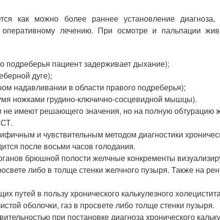
яется как можно более раннее установление диагноза,
 к оперативному лечению. При осмотре и пальпации ж
о подреберья пациент задерживает дыхание);
еберной дуге);
ном надавливании в области правого подреберья);
умя ножками грудино-ключично-сосцевидной мышцы).
 не имеют решающего значения, но на полную обтурацию ж
АСТ.
цифичным и чувствительным методом диагностики хроническ
ится после восьми часов голодания.
ганов брюшной полости желчные конкременты визуализиру
росвете либо в толще стенки желчного пузыря. Также на ре
х путей в пользу хронического калькулезного холецистита
истой оболочки, газ в просвете либо толще стенки пузыря.
вительностью при постановке диагноза хронического кальк