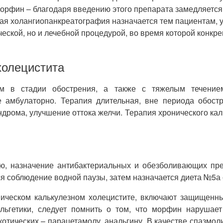
орфин – благодаря введению этого препарата замедляется 
ная холангиопанкреатография назначается тем пациентам, 
ческой, но и лечебной процедурой, во время которой конкр
холецистита
ом в стадии обострения, а также с тяжелым течением
ие амбулаторно. Терапия длительная, вне периода обос
ндрома, улучшение оттока желчи. Терапия хронического кал
ю, назначение антибактериальных и обезболивающих пре
тся соблюдение водной паузы, затем назначается диета №5а
ическом калькулезном холецистите, включают защищенн
льгетики, следует помнить о том, что морфин нарушает
котических – парацетамолу, анальгину. В качестве спазмо