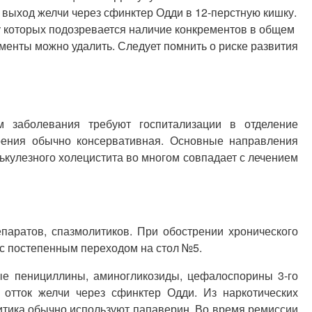
выход желчи через сфинктер Одди в 12-перстную кишку.
у которых подозревается наличие конкрементов в общем
ементы можно удалить. Следует помнить о риске развития
 заболевания требуют госпитализации в отделение
трения обычно консервативная. Основные направления
ькулезного холецистита во многом совпадает с лечением
паратов, спазмолитиков. При обострении хронического
 с постепенным переходом на стол №5.
ые пенициллины, аминогликозиды, цефалоспорины 3-го
 отток желчи через сфинктер Одди. Из наркотических
литика обычно используют папаверин. Во время ремиссии