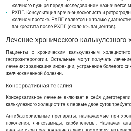
желчного пузыря перед исследованием назначается м
РХПГ. Консультация врача-эндоскописта и ретроград
желчном протоке. РХПГ является не только диагности
панкреатита после РХПГ (около 5% пациентов).
Лечение хронического калькулезного 
Пациенты с хроническим калькулезным холецистит
гастроэнтерологии. Остальные могут получать лечен
лечения: эрадикация инфекции, устранение болевого си
желчнокаменной болезни.
Консервативная терапия
Консервативное лечение включает в себя диетотерапи
калькулезного холецистита в первые двое суток требуе
Антибактериальные препараты, назначаемые при хрон
поколения, линкозамиды, карбапенемы. Назначая ана
анальгетиков предпочтение отдают промедолу, из ненар