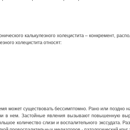
онического калькулезного холецистита – конкремент, рас
езного холецистита относят:
емя может существовать бессимптомно. Рано или поздно н
елчи в нем. Застойные явления вызывают повышенную вы
ольшое количество слизи и воспалительного экссудата. Р
кой провоспалительных медиаторов - патологический круг 