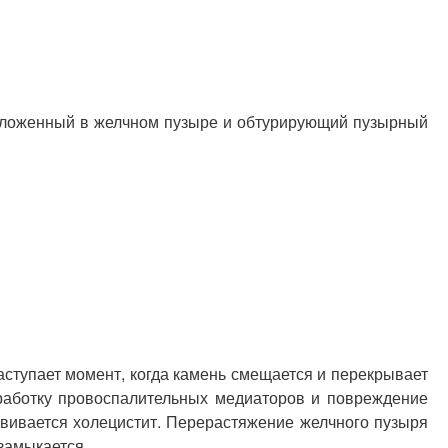
положенный в желчном пузыре и обтурирующий пузырный
аступает момент, когда камень смещается и перекрывает
работку провоспалительных медиаторов и повреждение
азвивается холецистит. Перерастяжение желчного пузыря
замыкается.