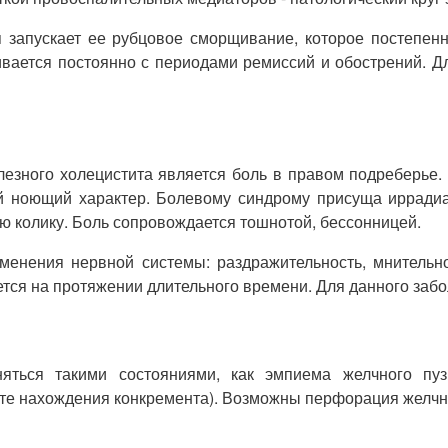
я запускает ее рубцовое сморщивание, которое постепен
ивается постоянно с периодами ремиссий и обострений. Д
езного холецистита является боль в правом подреберье. 
й ноющий характер. Болевому синдрому присуща иррадиа
ю колику. Боль сопровождается тошнотой, бессонницей.
зменения нервной системы: раздражительность, мнительно
ется на протяжении длительного времени. Для данного забо
няться такими состояниями, как эмпиема желчного пу
те нахождения конкремента). Возможны перфорация желчно