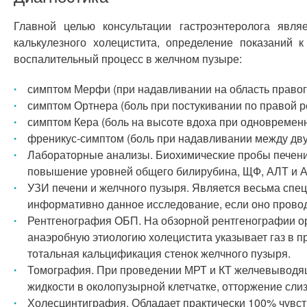
Главной целью консультации гастроэнтеролога явл
калькулезного холецистита, определение показаний
воспалительный процесс в желчном пузыре:
симптом Мерфи (при надавливании на область правог
симптом Ортнера (боль при постукивании по правой р
симптом Кера (боль на высоте вдоха при одновремен
френикус-симптом (боль при надавливании между дв
Лабораторные анализы. Биохимические пробы печени
повышение уровней общего билирубина, ЩФ, АЛТ и 
УЗИ печени и желчного пузыря. Является весьма спе
информативно данное исследование, если оно провод
Рентгенография ОБП. На обзорной рентгенографии ор
анаэробную этиологию холецистита указывает газ в п
тотальная кальцификация стенок желчного пузыря.
Томография. При проведении МРТ и КТ желчевыводящи
жидкости в околопузырной клетчатке, отторжение слиз
Холесцинтиграфия. Обладает практически 100% чувст