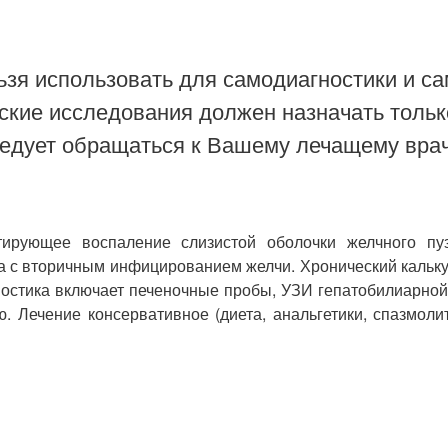
зя использовать для самодиагностики и са
ские исследования должен назначать тольк
ледует обращаться к Вашему лечащему врач
стирующее воспаление слизистой оболочки желчного пу
на с вторичным инфицированием желчи. Хронический кальк
гностика включает печеночные пробы, УЗИ гепатобилиарно
 Лечение консервативное (диета, анальгетики, спазмоли