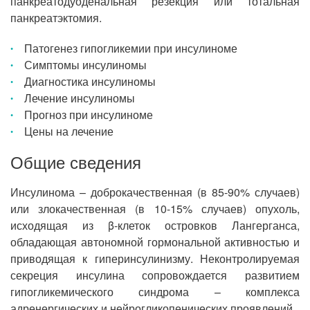
панкреатодуоденальная резекция или тотальная
панкреатэктомия.
Патогенез гипогликемии при инсулиноме
Симптомы инсулиномы
Диагностика инсулиномы
Лечение инсулиномы
Прогноз при инсулиноме
Цены на лечение
Общие сведения
Инсулинома – доброкачественная (в 85-90% случаев)
или злокачественная (в 10-15% случаев) опухоль,
исходящая из β-клеток островков Лангерганса,
обладающая автономной гормональной активностью и
приводящая к гиперинсулинизму. Неконтролируемая
секреция инсулина сопровождается развитием
гипогликемического синдрома – комплекса
адренергических и нейрогликопенических проявлений.