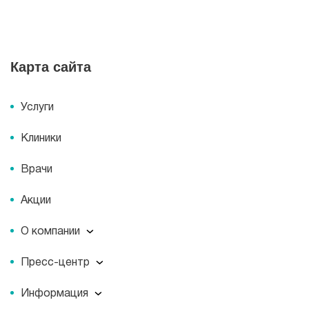
Карта сайта
Услуги
Клиники
Врачи
Акции
О компании
О компании
Пресс-центр
Миссия
Пресс-центр
История
Информация
Новости
Корпоративная социальная ответственность