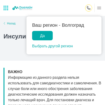
Закрыть поиск
Назад
Ваш регион -
Волгоград
Инсулинома
Да
Лаборатории
Центр помощи
Популярные запросы
на дому
Выбрать другой регион
Прием гинеколога
Прием оториноларинголога
Прием дерматолога
ВАЖНО
Прием гастроэнтеролога
Информацию из данного раздела нельзя
Прием офтальмолога
использовать для самодиагностики и самолечения. В
случае боли или иного обострения заболевания
Прием уролога
диагностические исследования должен назначать
Прием хирурга
только лечащий врач. Для постановки диагноза и