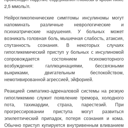
2,5 ммоль/л.
Нейрогликопенические симптомы инсулиномы могут
напоминать различные неврологические и
психиатрические нарушения. У больных может
возникать головная боль, мышечная слабость, атаксия,
спутанность сознания. В некоторых случаях
гипогликемический приступ у больных с инсулиномой
сопровождается состоянием психомоторного
возбуждения: галлюцинациями, бессвязными
выкриками, двигательным беспокойством,
немотивированной агрессией, эйфорией.
Реакцией симпатико-адреналовой системы на резкую
гипогликемию служит появление тремора, холодного
пота, тахикардии, страха, парестезий. При
прогрессировании приступа могут развиться
эпилептический припадок, потеря сознания и кома.
Обычно приступ купируется внутривенным вливанием