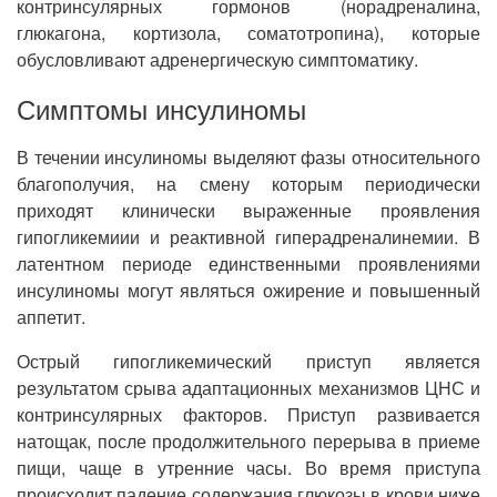
контринсулярных гормонов (норадреналина,
глюкагона, кортизола, соматотропина), которые
обусловливают адренергическую симптоматику.
Симптомы инсулиномы
В течении инсулиномы выделяют фазы относительного
благополучия, на смену которым периодически
приходят клинически выраженные проявления
гипогликемиии и реактивной гиперадреналинемии. В
латентном периоде единственными проявлениями
инсулиномы могут являться ожирение и повышенный
аппетит.
Острый гипогликемический приступ является
результатом срыва адаптационных механизмов ЦНС и
контринсулярных факторов. Приступ развивается
натощак, после продолжительного перерыва в приеме
пищи, чаще в утренние часы. Во время приступа
происходит падение содержания глюкозы в крови ниже