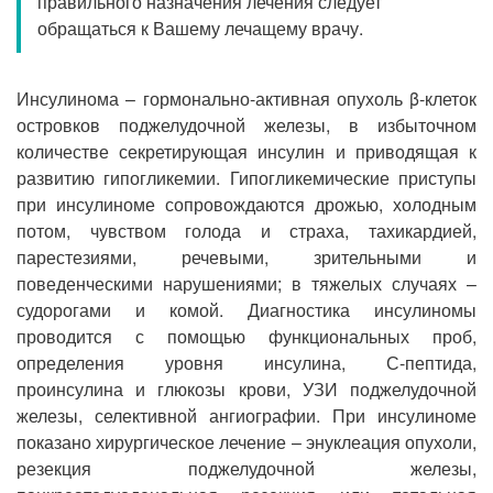
правильного назначения лечения следует
Прием кардиолога
обращаться к Вашему лечащему врачу.
Инсулинома – гормонально-активная опухоль β-клеток
островков поджелудочной железы, в избыточном
количестве секретирующая инсулин и приводящая к
развитию гипогликемии. Гипогликемические приступы
при инсулиноме сопровождаются дрожью, холодным
потом, чувством голода и страха, тахикардией,
парестезиями, речевыми, зрительными и
поведенческими нарушениями; в тяжелых случаях –
судорогами и комой. Диагностика инсулиномы
проводится с помощью функциональных проб,
определения уровня инсулина, С-пептида,
проинсулина и глюкозы крови, УЗИ поджелудочной
железы, селективной ангиографии. При инсулиноме
показано хирургическое лечение – энуклеация опухоли,
резекция поджелудочной железы,