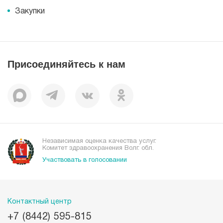
Информация
Журнал для пациентов «МЕДСИ СЕГОДНЯ»
Документы
Закупки
Справочник направлений
Статьи
Лицензии
Справочник заболеваний
Вакансии
Наши преимущества
Присоединяйтесь к нам
Пациентам
Отзывы
Независимая оценка качества услуг.
Комитет здравоохранения Волг. обл.
Участвовать в голосовании
Контактный центр
+7 (8442) 595-815