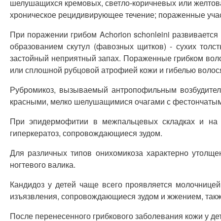
шелушащихся кремовых, светло-коричневых или желтова
хроническое рецидивирующее течение; пораженные участ
При поражении грибом Achorion schonleini развивается
образованием скутул (фавозных щитков) - сухих толс
застойный неприятный запах. Пораженные грибком воло
или сплошной рубцовой атрофией кожи и гибелью волос
Рубромикоз, вызываемый антропофильным возбудителем 
красными, мелко шелушащимися очагами с фестончатым
При эпидермофитии в межпальцевых складках и на 
гиперкератоз, сопровождающиеся зудом.
Для различных типов онихомикоза характерно утолще
ногтевого валика.
Кандидоз у детей чаще всего проявляется молочнице
изъязвления, сопровождающиеся зудом и жжением, также
После перенесенного грибкового заболевания кожи у дет