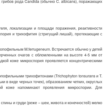
грибов рода Candida (обычно C. albicans), поражающих
теля, локализации и площади поражения, реактивности
пория и трихофития (стригущий лишай), протекающие с
ропофильным M.ferrugeneum. Встречается обычно у детей
черченных очагов с обломленными на высоте 4-5 мм от
адкой коже микроспория проявляется концентрическими
пофильными трихофитонами (Trichophyton tonsurans и T.
ки в виде черных точек), образованием четких, округлых
ой коже напоминают проявления микроспории. Для
спины и груди (реже – шеи, живота и конечностей) мелко