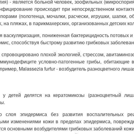
) - является больной человек, зоофильных (микроспория)
нфицирование происходит при непосредственном контакт
порами (полотенца, мочалки, расчески, игрушки, шапки, о
 на пляжах, в парикмахерских, организованных детских ко
 васкуляризация, пониженная бактерицидность потовых и 
мис, способствуя быстрому развитию грибковых заболевани
спровоцировано плохой экологией, стрессом, авитаминоз
ммунодефиците условно-патогенные грибы, обитающие в
имер, Malassezia furfur - возбудитель разноцветного лишая
у детей делятся на кератомикозы (разноцветный лиша
зы.
го слоя эпидермиса без развития воспалительных ре
ыми изменениями кожи в пределах эпидермиса, поврежде
яются основными возбудителями грибковых заболеваний кожи