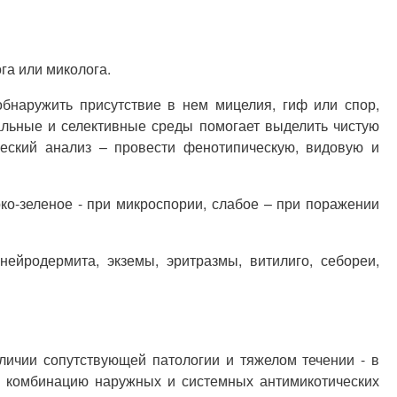
га или миколога.
обнаружить присутствие в нем мицелия, гиф или спор,
альные и селективные среды помогает выделить чистую
ический анализ – провести фенотипическую, видовую и
ко-зеленое - при микроспории, слабое – при поражении
ейродермита, экземы, эритразмы, витилиго, себореи,
личии сопутствующей патологии и тяжелом течении - в
и комбинацию наружных и системных антимикотических