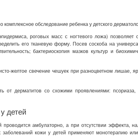
 комплексное обследование ребенка у детского дерматоло
эпидермиса, роговых масс с ногтевого ложа) позволяет 
пределить его тканевую форму. Посев соскоба на универс
твительность; бактериоскопия мазков культур и биохим
сто-желтое свечение чешуек при разноцветном лишае, яр
ть от дерматитов со схожими проявлениями: псориаза, н
.
у детей
й проводится амбулаторно, а при отсутствии эффекта, на
х заболеваний кожи у детей применяют монотерапию ил