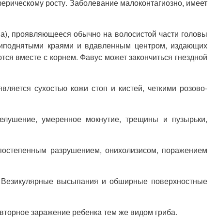
ерическому росту. Заболевание малоконтагиозно, имеет
рша), проявляющееся обычно на волосистой части головы
 приподнятыми краями и вдавленным центром, издающих
ся вместе с корнем. Фавус может закончиться гнездной
вляется сухостью кожи стоп и кистей, четкими розово-
лушение, умеренное мокнутие, трещины и пузырьки,
 постепенным разрушением, онихолизисом, поражением
х. Везикулярные высыпания и обширные поверхностные
овторное заражение ребенка тем же видом гриба.