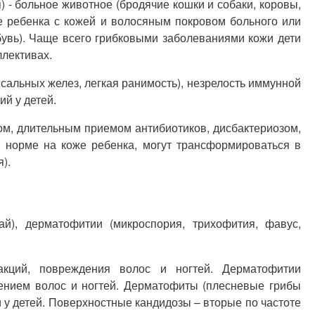
 - больное животное (бродячие кошки и собаки, коровы,
е ребенка с кожей и волосяным покровом больного или
бувь). Чаще всего грибковыми заболеваниями кожи дети
ллективах.
сальных желез, легкая ранимость), незрелость иммунной
й у детей.
ом, длительным приемом антибиотиков, дисбактериозом,
 норме на коже ребенка, могут трансформироваться в
).
й), дерматофитии (микроспория, трихофития, фавус,
акций, повреждения волос и ногтей. Дерматофитии
нием волос и ногтей. Дерматофиты (плесневые грибы
 у детей. Поверхностные кандидозы – вторые по частоте