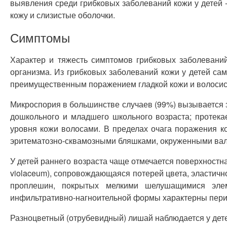
выявления среди грибковых заболеваний кожи у детей 
кожу и слизистые оболочки.
Симптомы
Характер и тяжесть симптомов грибковых заболеваний
организма. Из грибковых заболеваний кожи у детей с
преимущественным поражением гладкой кожи и волосист
Микроспория в большинстве случаев (99%) вызывается з
дошкольного и младшего школьного возраста; протека
уровня кожи волосами. В пределах очага поражения к
эритематозно-сквамозными бляшками, окруженными вали
У детей раннего возраста чаще отмечается поверхностн
violaceum), сопровождающаяся потерей цвета, эластично
проплешин, покрытых мелкими шелушащимися элем
инфильтративно-нагноительной формы характерны пери
Разноцветный (отрубевидный) лишай наблюдается у детей