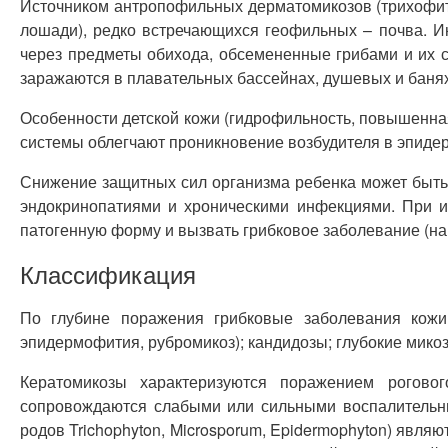
Источником антропофильных дерматомикозов (трихофития
лошади), редко встречающихся геофильных – почва. И
через предметы обихода, обсемененные грибами и их с
заражаются в плавательных бассейнах, душевых и банях,
Особенности детской кожи (гидрофильность, повышенная
системы облегчают проникновение возбудителя в эпидер
Снижение защитных сил организма ребенка может быть 
эндокринопатиями и хроническими инфекциями. При и
патогенную форму и вызвать грибковое заболевание (напр
Классификация
По глубине поражения грибковые заболевания кожи 
эпидермофития, рубромикоз); кандидозы; глубокие мико
Кератомикозы характеризуются поражением рогово
сопровождаются слабыми или сильными воспалительн
родов Trichophyton, Microsporum, Epidermophyton) явл