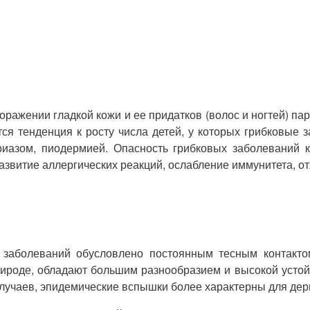
оражении гладкой кожи и ее придатков (волос и ногтей) па
ся тенденция к росту числа детей, у которых грибковые
ориазом, пиодермией. Опасность грибковых заболеваний 
азвитие аллергических реакций, ослабление иммунитета, о
 заболеваний обусловлено постоянным тесным контакто
рироде, обладают большим разнообразием и высокой усто
случаев, эпидемические вспышки более характерны для дер