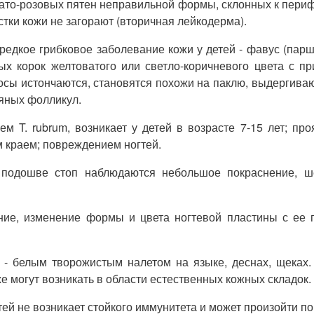
то-розовых пятен неправильной формы, склонных к периф
ки кожи не загорают (вторичная лейкодерма).
 редкое грибковое заболевание кожи у детей - фавус (па
тых корок желтоватого или светло-коричневого цвета с
сы истончаются, становятся похожи на паклю, выдергивают
яных фолликул.
T. rubrum, возникает у детей в возрасте 7-15 лет; проя
 краем; повреждением ногтей.
подошве стоп наблюдаются небольшое покраснение, ше
ние, изменение формы и цвета ногтевой пластины с ее
й - белым творожистым налетом на языке, деснах, щека
 могут возникать в области естественных кожных складок.
ей не возникает стойкого иммунитета и может произойти п