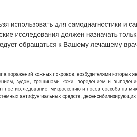
зя использовать для самодиагностики и са
ские исследования должен назначать тольк
ледует обращаться к Вашему лечащему врач
уппа поражений кожных покровов, возбудителями которых я
ением, зудом, трещинами кожи; поредением и выпадение
ентное исследование, микроскопию и посев соскоба на ми
истемных антифунгиальных средств, десенсибилизирующих 