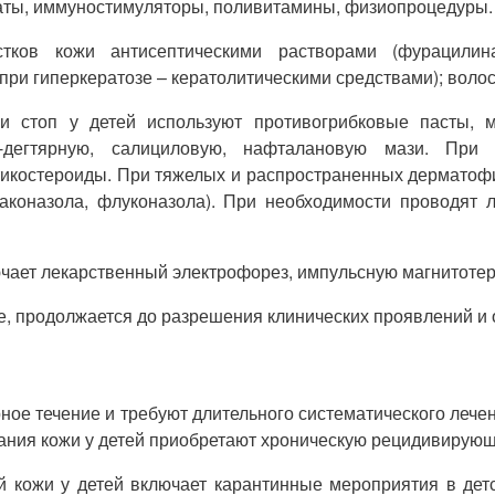
раты, иммуностимуляторы, поливитамины, физиопроцедуры.
ков кожи антисептическими растворами (фурацилина
при гиперкератозе – кератолитическими средствами); волос
и стоп у детей используют противогрибковые пасты, 
но-дегтярную, салициловую, нафталановую мази. При
тикостероиды. При тяжелых и распространенных дерматофи
аконазола, флуконазола). При необходимости проводят 
ючает лекарственный электрофорез, импульсную магнитоте
е, продолжается до разрешения клинических проявлений и 
ное течение и требуют длительного систематического леч
ания кожи у детей приобретают хроническую рецидивирующ
й кожи у детей включает карантинные мероприятия в дет