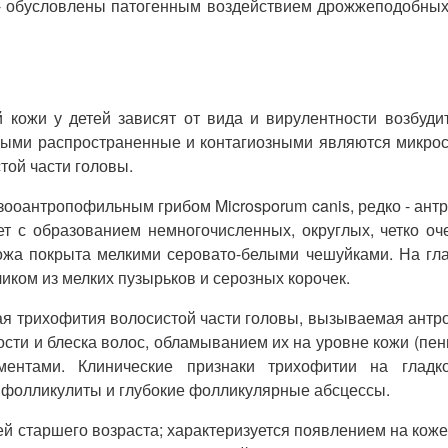
- обусловлены патогенным воздействием дрожжеподобных 
 кожи у детей зависят от вида и вирулентности возбуди
амыми распространенные и контагиозными являются микрос
ой части головы.
ооантропофильным грибом Microsporum canis, редко - ант
ет с образованием немногочисленных, округлых, четко о
ожа покрыта мелкими серовато-белыми чешуйками. На гл
ком из мелких пузырьков и серозных корочек.
ая трихофития волосистой части головы, вызываемая антро
сти и блеска волос, обламыванием их на уровне кожи (пень
ентами. Клинические признаки трихофитии на гладк
фолликулиты и глубокие фолликулярные абсцессы.
 старшего возраста; характеризуется появлением на коже 