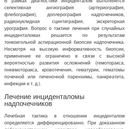
В рамках диагностики инциденталом выполняется
селективная ангиография (артериография,
флебография), доплерография надпочечников,
радионуклидная сцинтиграфия, экскреторная
урография. Вопрос о тактике лечения при случайных
инциденталомах решается по результатам
тонкоигольной аспирационной биопсии надпочечника.
Несмотря на высокую информативность биопсии,
применение ее ограничено в связи с высокой
вероятностью развития осложнений (гемоторакса,
пневмоторакса, кровотечения, гематурии, гематомы
почечной или печеночной паренхимы, панкреатита,
инфекции и т. д.).
Лечение инциденталомы
надпочечников
Лечебная тактика в отношении инциденталом
определяется дифференцированно. При доказанном