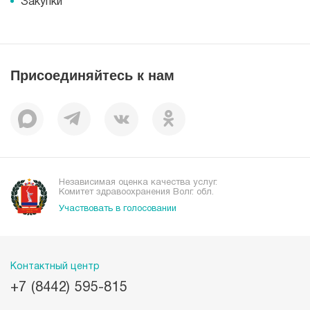
Документы
Закупки
Справочник направлений
Статьи
Лицензии
Справочник заболеваний
Вакансии
Наши преимущества
Присоединяйтесь к нам
Пациентам
Отзывы
Независимая оценка качества услуг.
Комитет здравоохранения Волг. обл.
Участвовать в голосовании
Контактный центр
+7 (8442) 595-815