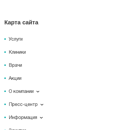
Карта сайта
Услуги
Клиники
Врачи
Акции
О компании
О компании
Пресс-центр
Миссия
Пресс-центр
История
Информация
Новости
Корпоративная социальная ответственность
Информация
Журнал для пациентов «МЕДСИ СЕГОДНЯ»