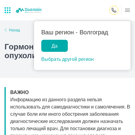
Закрыть поиск
Назад
Ваш регион -
Волгоград
Гормонально-неактивные
Да
Лаборатории
Центр помощи
Популярные запросы
опухоли надпочечников
на дому
Выбрать другой регион
Прием гинеколога
Прием оториноларинголога
Прием дерматолога
ВАЖНО
Прием гастроэнтеролога
Информацию из данного раздела нельзя
Прием офтальмолога
использовать для самодиагностики и самолечения. В
случае боли или иного обострения заболевания
Прием уролога
диагностические исследования должен назначать
Прием хирурга
только лечащий врач. Для постановки диагноза и