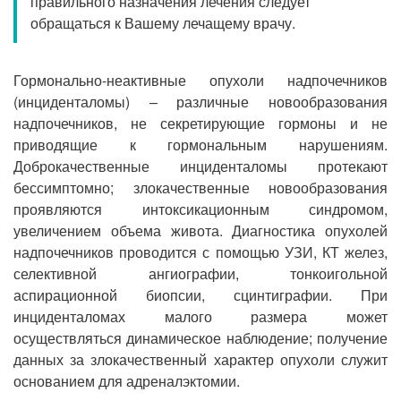
правильного назначения лечения следует
Прием кардиолога
обращаться к Вашему лечащему врачу.
Гормонально-неактивные опухоли надпочечников
(инциденталомы) – различные новообразования
надпочечников, не секретирующие гормоны и не
приводящие к гормональным нарушениям.
Доброкачественные инциденталомы протекают
бессимптомно; злокачественные новообразования
проявляются интоксикационным синдромом,
увеличением объема живота. Диагностика опухолей
надпочечников проводится с помощью УЗИ, КТ желез,
селективной ангиографии, тонкоигольной
аспирационной биопсии, сцинтиграфии. При
инциденталомах малого размера может
осуществляться динамическое наблюдение; получение
данных за злокачественный характер опухоли служит
основанием для адреналэктомии.