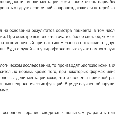
азновидности гипопигментации кожи также очень вариабе
овать от других состояний, сопровождающихся потерей кож
я на основании результатов осмотра пациента, в том числ
ции. При осмотре выявляются очаги с более светлой, чем 
патогномоничный признак гипомеланоза в отличие от дру
пы Вуда с лупой – в ультрафиолетовых лучах намного луч
логическом исследовании, то производят биопсию кожи в 
сительно нормы. Кроме того, при некоторых формах иди
процессы депигментации кожи, что и является причиной р
новных неврологических функций. В ряде случаев обнаруж
амме.
 в основном терапия сводится к попыткам устранить пи