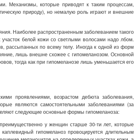
ми. Механизмы, которые приводят к таким процессам,
тическую природу), но немалую роль играют и внешние
ояния. Наиболее распространенным заболеванием такого
к участок белой кожи со светлыми волосами надо лбом.
в, рассыпанных по всему телу. Иногда к одной из форм
стояние, лишь внешне схожее с гипомеланозом. Основной
ровов, тогда как при гипомеланозе лишь уменьшается его
скими проявлениями, возрастом дебюта заболевания,
торые являются самостоятельными заболеваниями (за
ыделяют следующие основные формы гипомеланоза:
 преимущественно у женщин старше 30-ти лет, которые
то каплевидный гипомеланоз провоцируется длительным
зрушение меланоцитов на определенных участках кожи, а