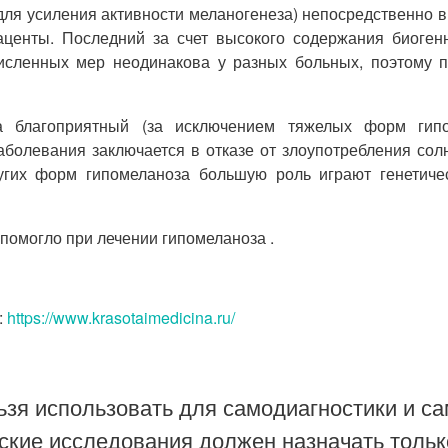
для усиления активности меланогенеза) непосредственно в
лаценты. Последний за счет высокого содержания биоген
исленных мер неодинакова у разных больных, поэтому п
та благоприятный (за исключением тяжелых форм гип
болевания заключается в отказе от злоупотребления сол
угих форм гипомеланоза большую роль играют генетиче
помогло при лечении гипомеланоза .
:
https://www.krasotaimedicina.ru/
зя использовать для самодиагностики и са
ские исследования должен назначать тольк