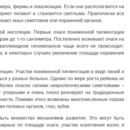
мера, формы и локализации. Если они располагаются на
теряют пигмент и становятся светлыми. Практически все
вают иных симптомов или поражений органов.
ной инсоляции. Первые очаги пониженной пигментации
ром до 1-го сантиметра. Постепенно возникают очаги на
 каплевидном гипомеланозе чаще всего не происходит.
та, в некоторых случаях увеличение площади поражения
женщин. Участки пониженной пигментации в виде линий и
ься у разных больных. Однако по мере роста ребенка их
о более опасен своими неврологическими симптомами –
т упорными и очень плохо реагируют на традиционные
енности. Помимо этого возможны многочисленные пороки
я половых органов, глаз, зубов.
быть множество механизмов развития. Это могут быть
ирные по площади очаги, участки осветления волос и