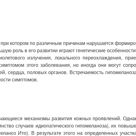
 при котором по различным причинам нарушается формиро
ьшую роль в его развитии играют генетические особенности
олетового излучения, локального переохлаждения, при
имптомом этого заболевания, но иногда они могут сопр
ей, сердца, половых органов. Встречаемость гипомеланоза
ости симптомов.
ичающиеся механизмы развития кожных проявлений. Однак
нство случаев идиопатического гипомеланоза), их повыше
еланоз Ито). В результате этого на определенных участ