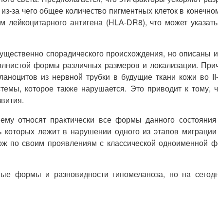
из-за чего общее количество пигментных клеток в конечн
м лейкоцитарного антигена (HLA-DR8), что может указат
имущественно спорадического происхождения, но описаны
волнистой формы различных размеров и локализации. Пр
аноцитов из нервной трубки в будущие ткани кожи во II
темы, которое также нарушается. Это приводит к тому, 
вития.
нему относят практически все формы данного состояния
ть которых лежит в нарушении одного из этапов миграци
хож по своим проявлениям с классической одноименной ф
ные формы и разновидности гипомеланоза, но на сегод