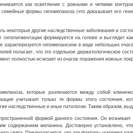
енивается как осветление с ровными и четкими контура
ы семейные формы гипомеланоза (что доказывает его гене
дать некоторые другие наследственные заболевания и сост
г гипопигментации формируется на голове и выглядит ка
е характеризуется гипомеланозом в виде небольших очаго
телей полагает, что это отдельное дерматологическое со
игмент полностью исчезает из очагов поражения кожных пок
омеланоза, которые различаются между собой клиниче
кация учитывает только те формы этого состояния, ко
угие наследственные и иные патологии. Таким образом, в
пространенной формой данного состояния. Он возникает
зким содержанием меланина. Достоверно установлено, ч
ого света. Предполагается, что эти факторы ускоряют ра