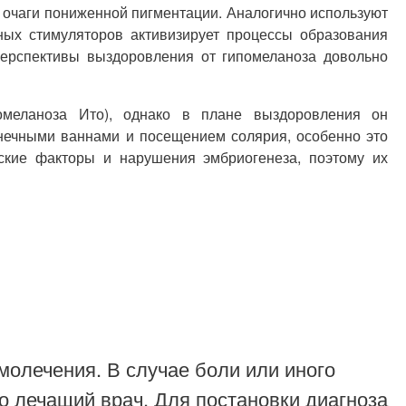
 очаги пониженной пигментации. Аналогично используют
ных стимуляторов активизирует процессы образования
ерспективы выздоровления от гипомеланоза довольно
омеланоза Ито), однако в плане выздоровления он
нечными ваннами и посещением солярия, особенно это
ские факторы и нарушения эмбриогенеза, поэтому их
молечения. В случае боли или иного
о лечащий врач. Для постановки диагноза