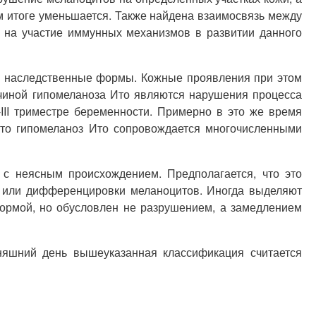
ом итоге уменьшается. Также найдена взаимосвязь между
ь на участие иммунных механизмов в развитии данного
 и наследственные формы. Кожные проявления при этом
ичиной гипомеланоза Ито являются нарушения процесса
-III триместре беременности. Примерно в это же время
что гипомеланоз Ито сопровождается многочисленными
 с неясным происхождением. Предполагается, что это
и или дифференцировки меланоцитов. Иногда выделяют
ормой, но обусловлен не разрушением, а замедлением
няшний день вышеуказанная классификация считается