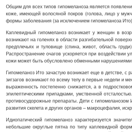
Общим для всех типов гипомеланоза является появлени
коже, имеющей волосяной покров (голова, лицо у мужчи
формы заболевания (за исключением гипомеланоза Ито
Каплевидный гипомеланоз возникает у женщин в возр
возникают на голенях в области разгибательной поверх
предплечьях и туловище (спина, живот, область груд
Распространение очагов ускоряется при воздействии у
кожи может быть обусловлено обменными нарушениями
Гипомеланоз Ито зачастую возникает еще в детстве, с 
зигзагов возникают по всему телу в первые недели и м
выраженность постепенно снижается, а в подростково
эпилептическими припадками, умственной отсталость
противосудорожные препараты. Дети с гипомеланозом И
развития скелета и других органов – макроцефалия, иск
Идиопатический гипомеланоз характеризуется значит
небольшие округлые пятна по типу каплевидной форм