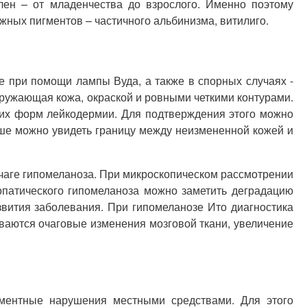
лен – от младенчества до взрослого. Именно поэтому
ных пигментов – частичного альбинизма, витилиго.
е при помощи лампы Вуда, а также в спорных случаях -
окружающая кожа, окраской и ровными четкими контурами.
гих форм лейкодермии. Для подтверждения этого можно
ше можно увидеть границу между неизмененной кожей и
очаге гипомеланоза. При микроскопическом рассмотрении
опатического гипомеланоза можно заметить деградацию
азвития заболевания. При гипомеланозе Ито диагностика
иваются очаговые изменения мозговой ткани, увеличение
гментные нарушения местными средствами. Для этого