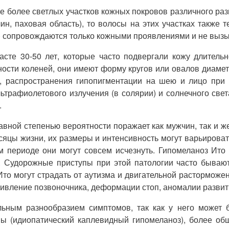
е более светлых участков кожных покровов различного раз
н, паховая область), то волосы на этих участках также 
) сопровождаются только кожными проявлениями и не вызы
асте 30-50 лет, которые часто подвергали кожу длитель
ности коленей, они имеют форму кругов или овалов диамет
и), распространения гипопигментации на шею и лицо при
льтрафиолетового излучения (в солярии) и солнечного све
.
равной степенью вероятности поражает как мужчин, так и 
есяцы жизни, их размеры и интенсивность могут варьироват
м периоде они могут совсем исчезнуть. Гипомеланоз Ит
ю. Судорожные приступы при этой патологии часто бываю
то могут страдать от аутизма и двигательной растормож
ривление позвоночника, деформации стоп, аномалии развити
ельным разнообразием симптомов, так как у него может 
ы (идиопатический каплевидный гипомеланоз), более обш