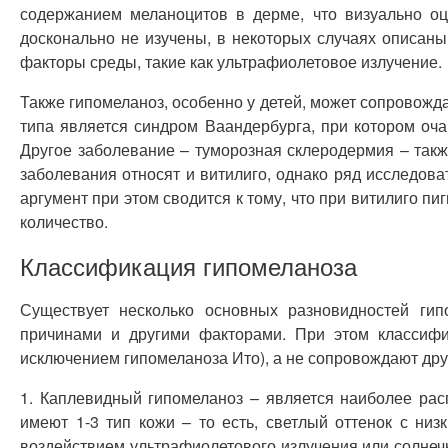
содержанием меланоцитов в дерме, что визуально оц
досконально не изучены, в некоторых случаях описан
факторы среды, такие как ультрафиолетовое излучение.
Также гипомеланоз, особенно у детей, может сопровож
типа является синдром Ваандербурга, при котором оча
Другое заболевание – туморозная склеродермия – такж
заболевания относят и витилиго, однако ряд исследова
аргумент при этом сводится к тому, что при витилиго п
количество.
Классификация гипомеланоза
Существует несколько основных разновидностей гип
причинами и другими факторами. При этом классифи
исключением гипомеланоза Ито), а не сопровождают др
1. Каплевидный гипомеланоз – является наиболее рас
имеют 1-3 тип кожи – то есть, светлый оттенок с ни
воздействием ультрафиолетового излучения или солнечн