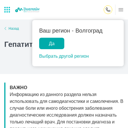
Закрыть поиск
Назад
Ваш регион -
Волгоград
Гепатит С у детей
Да
Лаборатории
Центр помощи
Популярные запросы
на дому
Выбрать другой регион
Прием гинеколога
Прием оториноларинголога
Прием дерматолога
ВАЖНО
Прием гастроэнтеролога
Информацию из данного раздела нельзя
Прием офтальмолога
использовать для самодиагностики и самолечения. В
случае боли или иного обострения заболевания
Прием уролога
диагностические исследования должен назначать
Прием хирурга
только лечащий врач. Для постановки диагноза и