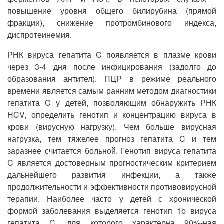
повышение уровня общего билирубина (прямой
фракции), снижение протромбинового индекса,
диспротеинемия.
РНК вируса гепатита C появляется в плазме крови
через 3-4 дня после инфицирования (задолго до
образования антител). ПЦР в режиме реального
времени является самым ранним методом диагностики
гепатита C у детей, позволяющим обнаружить РНК
HCV, определить генотип и концентрацию вируса в
крови (вирусную нагрузку). Чем больше вирусная
нагрузка, тем тяжелее прогноз гепатита C и тем
заразнее считается больной. Генотип вируса гепатита
C является достоверным прогностическим критерием
дальнейшего развития инфекции, а также
продолжительности и эффективности противовирусной
терапии. Наиболее часто у детей с хронической
формой заболевания выделяется генотип 1b вируса
гепатита C, для которого характерна 90%-ная