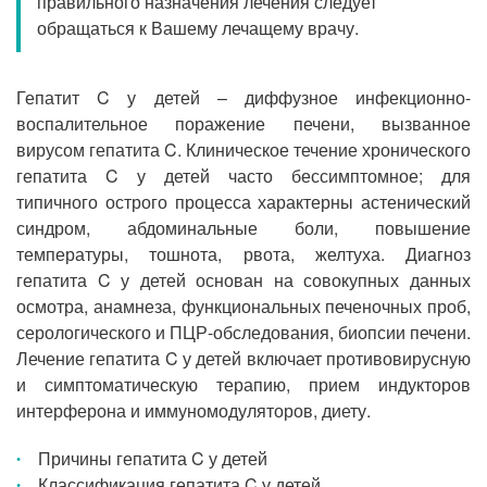
правильного назначения лечения следует
Прием кардиолога
обращаться к Вашему лечащему врачу.
Гепатит C у детей – диффузное инфекционно-
воспалительное поражение печени, вызванное
вирусом гепатита C. Клиническое течение хронического
гепатита C у детей часто бессимптомное; для
типичного острого процесса характерны астенический
синдром, абдоминальные боли, повышение
температуры, тошнота, рвота, желтуха. Диагноз
гепатита C у детей основан на совокупных данных
осмотра, анамнеза, функциональных печеночных проб,
серологического и ПЦР-обследования, биопсии печени.
Лечение гепатита C у детей включает противовирусную
и симптоматическую терапию, прием индукторов
интерферона и иммуномодуляторов, диету.
Причины гепатита C у детей
Классификация гепатита C у детей