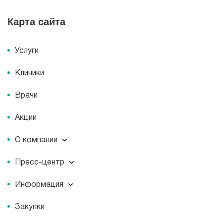
Карта сайта
Услуги
Клиники
Врачи
Акции
О компании
О компании
Пресс-центр
Миссия
Пресс-центр
История
Информация
Новости
Корпоративная социальная ответственность
Информация
Журнал для пациентов «МЕДСИ СЕГОДНЯ»
Документы
Закупки
Справочник направлений
Статьи
Лицензии