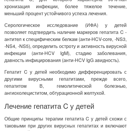
хронизация инфекции, более тяжелое течение,
меньший процент устойчивого успеха лечения.
Серологическое исследование (ИФА) у детей
позволяет подтвердить наличие маркеров гепатита C -
антител к специфическим белкам (анти-HCV-core, -NS3,
-NS4, -NS5), определить остроту и активность вирусной
инфекции (анти-HCV IgM), стадию заболевания,
давность инфицирования (анти-HCV IgG авидность).
Гепатит C у детей необходимо дифференцировать с
другими вирусными гепатитами, прежде всего,
гепатитом В, гемолитической болезнью,
ангиохолециститом, обтурационной желтухой.
Лечение гепатита C у детей
Общие принципы терапии гепатита C у детей схожи с
таковыми при других вирусных гепатитах и включают