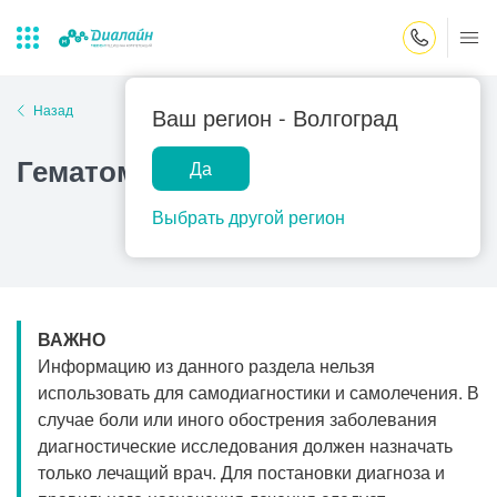
Закрыть поиск
Назад
Ваш регион -
Волгоград
Гематометра
Да
Лаборатории
Центр помощи
Популярные запросы
на дому
Выбрать другой регион
Прием гинеколога
Прием оториноларинголога
Прием дерматолога
ВАЖНО
Прием гастроэнтеролога
Информацию из данного раздела нельзя
Прием офтальмолога
использовать для самодиагностики и самолечения. В
случае боли или иного обострения заболевания
Прием уролога
диагностические исследования должен назначать
Прием хирурга
только лечащий врач. Для постановки диагноза и