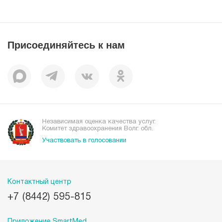
Статьи
Лицензии
Справочник заболеваний
Вакансии
Наши преимущества
Присоединяйтесь к нам
Пациентам
Отзывы
Независимая оценка качества услуг.
Комитет здравоохранения Волг. обл.
Участвовать в голосовании
Контактный центр
+7 (8442) 595-815
Приложение SmartMed