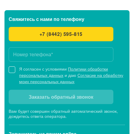
Свяжитесь с нами
по телефону
+7 (8442) 595-815
Я согласен с условиями
Политики обработки
персональных данных
и даю
Согласие на обработку
моих персональных данных
Заказать обратный звонок
Вам будет совершен обратный автоматический звонок,
дождитесь ответа оператора.
Запишитесь
на прием online