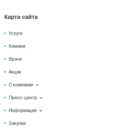
Карта сайта
Услуги
Клиники
Врачи
Акции
О компании
О компании
Пресс-центр
Миссия
Пресс-центр
История
Информация
Новости
Корпоративная социальная ответственность
Информация
Журнал для пациентов «МЕДСИ СЕГОДНЯ»
Документы
Закупки
Справочник направлений