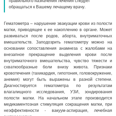
правильного назначения лечения следует
Прием кардиолога
обращаться к Вашему лечащему врачу.
Гематометра – нарушение эвакуации крови из полости
матки, приводящее к ее накоплению в органе. Может
развиваться после родов, аборта, внутриматочных
вмешательств. Заподозрить гематометру можно на
основании сопоставления анамнеза с жалобами на
внезапное прекращение выделения крови после
внутриматочного вмешательства, чувство тяжести и
схваткообразные боли внизу живота. Признаки
кровотечения (тахикардия, гипотония, головокружение,
анемия) могут быть выражены в разной степени.
Диагностируется гематометра по результатам
влагалищного исследования, УЗИ, зондирования
полости матки. На начальном этапе производится
медикаментозная стимуляция сокращения матки, при
неэффективности - вакуум-аспирация, лечебная