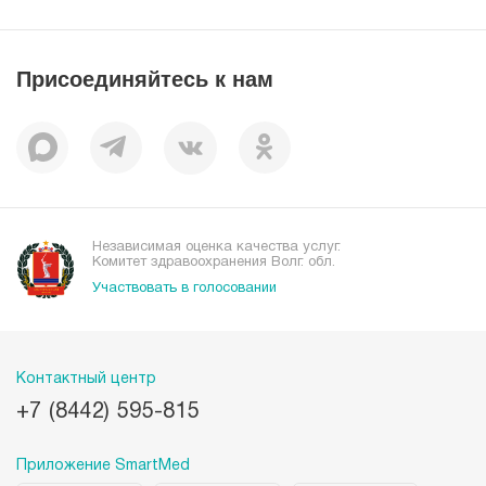
Справочник заболеваний
Вакансии
Наши преимущества
Присоединяйтесь к нам
Пациентам
Отзывы
Независимая оценка качества услуг.
Комитет здравоохранения Волг. обл.
Участвовать в голосовании
Контактный центр
+7 (8442) 595-815
Приложение SmartMed