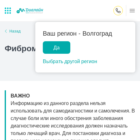
Закрыть поиск
Назад
Ваш регион -
Волгоград
Фиброма яичника
Да
Лаборатории
Центр помощи
Популярные запросы
на дому
Выбрать другой регион
Прием гинеколога
Прием оториноларинголога
Прием дерматолога
ВАЖНО
Прием гастроэнтеролога
Информацию из данного раздела нельзя
Прием офтальмолога
использовать для самодиагностики и самолечения. В
случае боли или иного обострения заболевания
Прием уролога
диагностические исследования должен назначать
Прием хирурга
только лечащий врач. Для постановки диагноза и