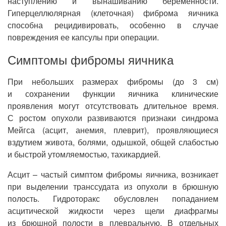
наступлению и вынашиванию беременности.
Гиперцеллюлярная (клеточная) фиброма яичника
способна рецидивировать, особенно в случае
повреждения ее капсулы при операции.
Симптомы фибромы яичника
При небольших размерах фибромы (до 3 см)
и сохранении функции яичника клинические
проявления могут отсутствовать длительное время.
С ростом опухоли развиваются признаки синдрома
Мейгса (асцит, анемия, плеврит), проявляющиеся
вздутием живота, болями, одышкой, общей слабостью
и быстрой утомляемостью, тахикардией.
Асцит – частый симптом фибромы яичника, возникает
при выделении транссудата из опухоли в брюшную
полость. Гидроторакс обусловлен попаданием
асцитической жидкости через щели диафрагмы
из брюшной полости в плевральную. В отдельных