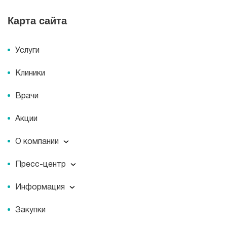
Карта сайта
Услуги
Клиники
Врачи
Акции
О компании
О компании
Пресс-центр
Миссия
Пресс-центр
История
Информация
Новости
Корпоративная социальная ответственность
Информация
Журнал для пациентов «МЕДСИ СЕГОДНЯ»
Документы
Закупки
Справочник направлений
Статьи
Лицензии