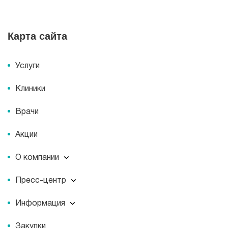
Карта сайта
Услуги
Клиники
Врачи
Акции
О компании
О компании
Пресс-центр
Миссия
Пресс-центр
История
Информация
Новости
Корпоративная социальная ответственность
Информация
Журнал для пациентов «МЕДСИ СЕГОДНЯ»
Документы
Закупки