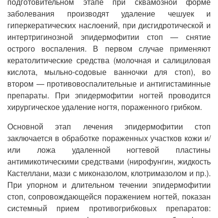
подготовительном этапе при сквамозной форме
заболевания производят удаление чешуек и
гиперкератических наслоений, при дисгидротической и
интертригинозной эпидермофитии стоп — снятие
острого воспаления. В первом случае применяют
кератолитические средства (молочная и салициловая
кислота, мыльно-содовые ванночки для стоп), во
втором — противовоспалительные и антигистаминные
препараты. При эпидермофитии ногтей проводится
хирургическое удаление ногтя, пораженного грибком.
Основной этап лечения эпидермофитии стоп
заключается в обработке пораженных участков кожи и/
или ложа удаленной ногтевой пластины
антимикотическими средствами (нирофунгин, жидкость
Кастеллани, мази с миконазолом, клотримазолом и пр.).
При упорном и длительном течении эпидермофитии
стоп, сопровождающейся поражением ногтей, показан
системный прием противогрибковых препаратов: