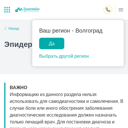
Закрыть поиск
Назад
Ваш регион -
Волгоград
Эпидермофития стоп
Да
Лаборатории
Центр помощи
Популярные запросы
на дому
Выбрать другой регион
Прием гинеколога
Прием оториноларинголога
Прием дерматолога
ВАЖНО
Прием гастроэнтеролога
Информацию из данного раздела нельзя
Прием офтальмолога
использовать для самодиагностики и самолечения. В
случае боли или иного обострения заболевания
Прием уролога
диагностические исследования должен назначать
Прием хирурга
только лечащий врач. Для постановки диагноза и