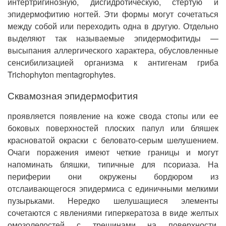
интертригинозную, дисгидротическую, стертую и
эпидермофитию ногтей. Эти формы могут сочетаться
между собой или переходить одна в другую. Отдельно
выделяют так называемые эпидермофитиды —
высыпания аллергического характера, обусловленные
сенсибилизацией организма к антигенам гриба
Trichophyton mentagrophytes.
Сквамозная эпидермофития
проявляется появление на коже свода стопы или ее
боковых поверхностей плоских папул или бляшек
красноватой окраски с беловато-серым шелушением.
Очаги поражения имеют четкие границы и могут
напоминать бляшки, типичные для псориаза. На
периферии они окружены бордюром из
отслаивающегося эпидермиса с единичными мелкими
пузырьками. Нередко шелушащиеся элементы
сочетаются с явлениями гиперкератоза в виде желтых
омозолелостей с трещинами на поверхности,