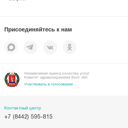
Справочник направлений
Статьи
Лицензии
Справочник заболеваний
Вакансии
Наши преимущества
Присоединяйтесь к нам
Пациентам
Отзывы
Независимая оценка качества услуг.
Комитет здравоохранения Волг. обл.
Участвовать в голосовании
Контактный центр
+7 (8442) 595-815