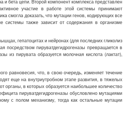
фа и бета цепи. Второй компонент комплекса представлен
, активное участие в работе этой системы принимают
ка смогла доказать, что мутации генов, кодирующих все
е системы также зависит от содержания в организме
ышцах, гепатоцитах и нейронах (для последних гликолиз
орая посредством пируватдегидрогеназы превращается в
ы из пирувата образуется молочная кислота (лактат),
ого равновесия, что, в свою очередь, изменяет течение
одят еще на внутриутробном этапе развития, в тяжелых
т органы, в которых образуется наибольшее количество
 дефицита пируватдегидрогеназы обусловлено мутациями
ному с полом механизму, тогда как остальные мутации