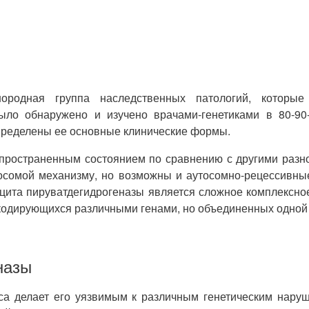
нородная группа наследственных патологий, которы
было обнаружено и изучено врачами-генетиками в 80-90
определены ее основные клинические формы.
спространенным состоянием по сравнению с другими разн
осомой механизму, но возможны и аутосомно-рецессивны
цита пируватдегидрогеназы является сложное комплексно
 кодирующихся различными генами, но объединенных одной
назы
кса делает его уязвимым к различным генетическим нару