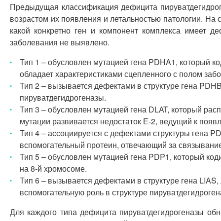
Предыдущая классификация дефицита пируватдегидрог
возрастом их появления и летальностью патологии. На 
какой конкретно ген и компонент комплекса имеет д
заболевания не выявлено.
Тип 1 – обусловлен мутацией гена PDHA1, который ко
обладает характеристиками сцепленного с полом заб
Тип 2 – вызывается дефектами в структуре гена PDHB
пируватдегидрогеназы.
Тип 3 – обусловлен мутацией гена DLAT, который расп
мутации развивается недостаток Е-2, ведущий к поя
Тип 4 – ассоциируется с дефектами структуры гена PD
вспомогательный протеин, отвечающий за связывание
Тип 5 – обусловлен мутацией гена PDP1, который код
на 8-й хромосоме.
Тип 6 – вызывается дефектами в структуре гена LIAS
вспомогательную роль в структуре пируватдегидроген
Для каждого типа дефицита пируватдегидрогеназы обна