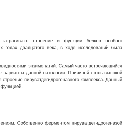
е затрагивают строение и функции белков особого
-х годах двадцатого века, в ходе исследований была
овидностями энзимопатий. Самый часто встречающийся
е варианты данной патологии. Причиной столь высокой
е строение пируватдегидрогеназного комплекса. Данный
 функцией.
шениям. Собственно ферментом пируватдегидрогеназой