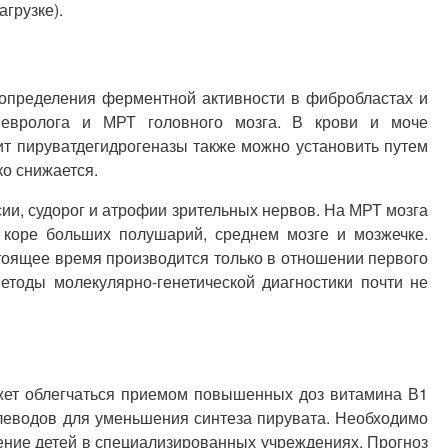
грузке).
 определения ферментной активности в фибробластах и
 невролога и МРТ головного мозга. В крови и моче
т пируватдегидрогеназы также можно установить путем
о снижается.
ии, судорог и атрофии зрительных нервов. На МРТ мозга
 коре больших полушарий, среднем мозге и мозжечке.
тоящее время производится только в отношении первого
тоды молекулярно-генетической диагностики почти не
ожет облегчаться приемом повышенных доз витамина В1
леводов для уменьшения синтеза пирувата. Необходимо
чение детей в специализированных учреждениях. Прогноз