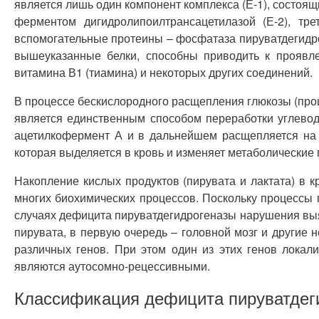
является лишь один компонент комплекса (Е-1), состоящ
ферментом дигидролипоилтрансацетилазой (Е-2), тре
вспомогательные протеины – фосфатаза пируватдегидрог
вышеуказанные белки, способны приводить к проявл
витамина В1 (тиамина) и некоторых других соединений.
В процессе бескислородного расщепления глюкозы (проц
является единственным способом переработки углеводо
ацетилкофермент А и в дальнейшем расщепляется на у
которая выделяется в кровь и изменяет метаболические 
Накопление кислых продуктов (пирувата и лактата) в к
многих биохимических процессов. Поскольку процессы 
случаях дефицита пируватдегидрогеназы нарушения выя
пирувата, в первую очередь – головной мозг и другие
различных генов. При этом один из этих генов локал
являются аутосомно-рецессивными.
Классификация дефицита пируватдег