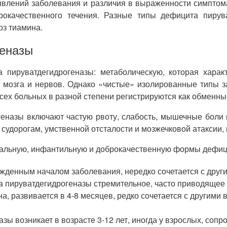
оявлений заболевания и различия в выраженности симптом
рокачественного течения. Разные типы дефицита пирув
оз тиамина.
геназы
пируватдегидрогеназы: метаболическую, которая характ
 мозга и нервов. Однако «чистые» изолированные типы з
ех больных в разной степени регистрируются как обменные
еназы включают частую рвоту, слабость, мышечные боли и
судорогам, умственной отсталости и мозжечковой атаксии, 
тальную, инфантильную и доброкачественную формы дефиц
ожденным началом заболевания, нередко сочетается с друг
 пируватдегидрогеназы стремительное, часто приводящее 
 развивается в 4-8 месяцев, редко сочетается с другими
ы возникает в возрасте 3-12 лет, иногда у взрослых, соп