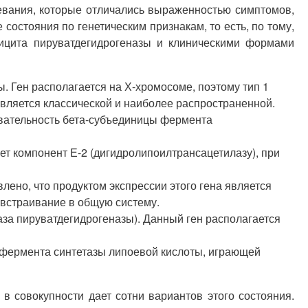
вания, которые отличались выраженностью симптомов,
остояния по генетическим признакам, то есть, по тому,
фицита пируватдегидрогеназы и клиническими формами
 Ген располагается на Х-хромосоме, поэтому тип 1
вляется классической и наиболее распространенной.
овательность бета-субъединицы фермента
ет компонент Е-2 (дигидролипоилтрансацетилазу), при
лено, что продуктом экспрессии этого гена является
 встраивание в общую систему.
аза пируватдегидрогеназы). Данный ген располагается
ру фермента синтетазы липоевой кислоты, играющей
в совокупности дает сотни вариантов этого состояния.