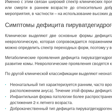
Именно с этим связан широкий спектр клинических пр
или смерти в раннем возрасте до относительно доб
мероприятия, в частности – на использование высоких д
Симптомы дефицита пируватдегидро
Клинически выделяют две основные формы дефицита 
неврологическую, которая сопровождается поражением
можно определить спектр переходных форм, поэтому у вс
Метаболические проявления дефицита пируватдегидрог
развитие комы. Неврологические проявления сводятся к 
По другой клинической классификации выделяют неона
Неонатальный тип характеризуется ранним, часто вр
расположением ануса). Течение этой формы дефицита
Инфантильная форма патологии более распространена,
достижения 2-х летнего возраста.
Доброкачественный тип дефицита пируватдегидрогеназ