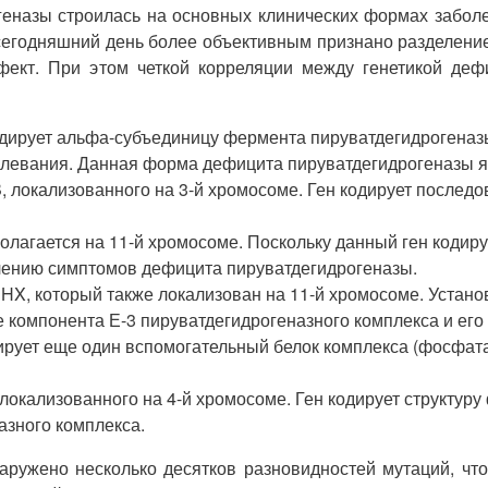
еназы строилась на основных клинических формах заболе
сегодняшний день более объективным признано разделение с
ефект. При этом четкой корреляции между генетикой де
дирует альфа-субъединицу фермента пируватдегидрогеназы.
олевания. Данная форма дефицита пируватдегидрогеназы я
, локализованного на 3-й хромосоме. Ген кодирует послед
олагается на 11-й хромосоме. Поскольку данный ген кодиру
влению симптомов дефицита пируватдегидрогеназы.
HX, который также локализован на 11-й хромосоме. Установ
 компонента Е-3 пируватдегидрогеназного комплекса и его
ирует еще один вспомогательный белок комплекса (фосфат
, локализованного на 4-й хромосоме. Ген кодирует структу
азного комплекса.
ружено несколько десятков разновидностей мутаций, что 