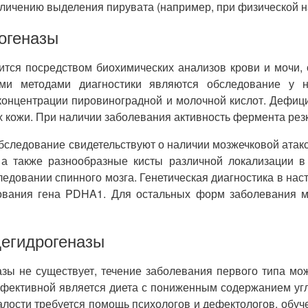
еличению выделения пирувата (например, при физической на
огеназы
ится посредством биохимических анализов крови и мочи,
ными методами диагностики являются обследование у
концентрации пировиноградной и молочной кислот. Дефици
 кожи. При наличии заболевания активность фермента резк
следование свидетельствуют о наличии мозжечковой атакс
, а также разнообразные кисты различной локализации в
едовании спинного мозга. Генетическая диагностика в нас
ования гена PDHA1. Для остальных форм заболевания ме
дегидрогеназы
зы не существует, течение заболевания первого типа м
эффективной является диета с пониженным содержанием уг
алости требуется помощь психологов и дефектологов, обу