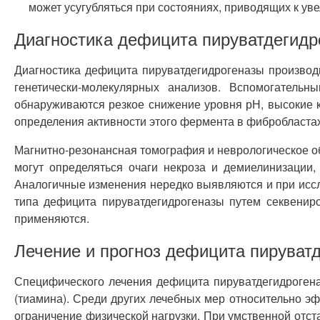
может усугубляться при состояниях, приводящих к ув
Диагностика дефицита пируватдегидр
Диагностика дефицита пируватдегидрогеназы производ
генетически-молекулярных анализов. Вспомогатель
обнаруживаются резкое снижение уровня рН, высокие 
определения активности этого фермента в фибробластах
Магнитно-резонансная томография и неврологическое об
могут определяться очаги некроза и демиелинизации
Аналогичные изменения нередко выявляются и при иссл
типа дефицита пируватдегидрогеназы путем секвенир
применяются.
Лечение и прогноз дефицита пируват
Специфического лечения дефицита пируватдегидрогена
(тиамина). Среди других лечебных мер относительно 
ограничение физической нагрузки. При умственной отст