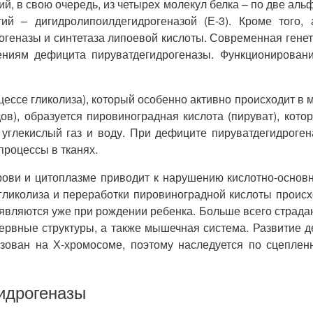
ий, в свою очередь, из четырех молекул белка – по две аль
тий – дигидролипоилдегидрогеназой (Е-3). Кроме того
еназы и синтетаза липоевой кислоты. Современная генети
ениям дефицита пируватдегидрогеназы. Функционировани
ессе гликолиза), который особенно активно происходит в м
в), образуется пировиноградная кислота (пируват), кот
глекислый газ и воду. При дефиците пируватдегидрогеназ
процессы в тканях.
рови и цитоплазме приводит к нарушению кислотно-основн
гликолиза и переработки пировиноградной кислоты происх
вляются уже при рождении ребенка. Больше всего страдаю
 нервные структуры, а также мышечная система. Развитие
изован на Х-хромосоме, поэтому наследуется по сцеплен
идрогеназы