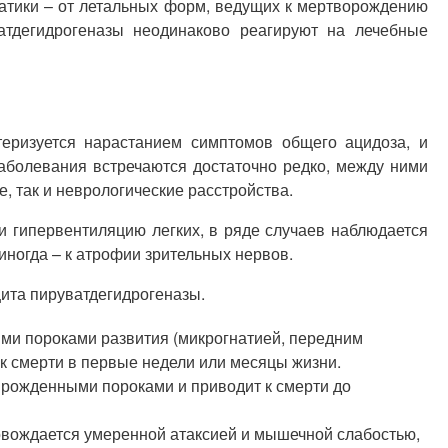
атики – от летальных форм, ведущих к мертворождению
атдегидрогеназы неодинаково реагируют на лечебные
еризуется нарастанием симптомов общего ацидоза, и
аболевания встречаются достаточно редко, между ними
, так и неврологические расстройства.
 гипервентиляцию легких, в ряде случаев наблюдается
иногда – к атрофии зрительных нервов.
ита пируватдегидрогеназы.
ими пороками развития (микрогнатией, передним
к смерти в первые недели или месяцы жизни.
 врожденными пороками и приводит к смерти до
ровождается умеренной атаксией и мышечной слабостью,