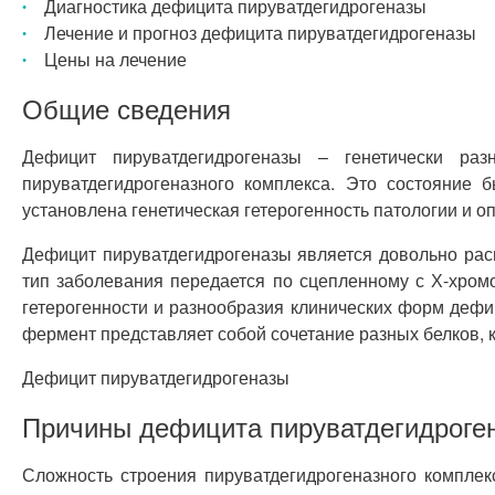
Диагностика дефицита пируватдегидрогеназы
Лечение и прогноз дефицита пируватдегидрогеназы
Цены на лечение
Общие сведения
Дефицит пируватдегидрогеназы – генетически раз
пируватдегидрогеназного комплекса. Это состояние 
установлена генетическая гетерогенность патологии и 
Дефицит пируватдегидрогеназы является довольно ра
тип заболевания передается по сцепленному с Х-хром
гетерогенности и разнообразия клинических форм дефи
фермент представляет собой сочетание разных белков,
Дефицит пируватдегидрогеназы
Причины дефицита пируватдегидроге
Сложность строения пируватдегидрогеназного компле