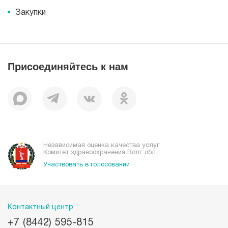
Корпоративная социальная ответственность
Информация
Журнал для пациентов «МЕДСИ СЕГОДНЯ»
Документы
Закупки
Справочник направлений
Статьи
Лицензии
Справочник заболеваний
Вакансии
Наши преимущества
Присоединяйтесь к нам
Пациентам
Отзывы
Независимая оценка качества услуг.
Комитет здравоохранения Волг. обл.
Участвовать в голосовании
Контактный центр
+7 (8442) 595-815