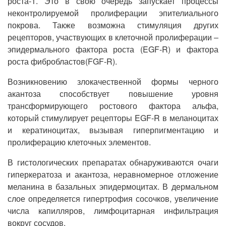
роста-1. Это в свою очередь запускает процессы
неконтролируемой пролиферации эпителиального
покрова. Также возможна стимуляция других
рецепторов, участвующих в клеточной пролиферации ‒
эпидермального фактора роста (EGF-R) и фактора
роста фибробластов(FGF-R).
Возникновению злокачественной формы черного
акантоза способствует повышение уровня
трансформирующего ростового фактора альфа,
который стимулирует рецепторы EGF-R в меланоцитах
и кератиноцитах, вызывая гиперпигментацию и
пролиферацию клеточных элементов.
В гистологических препаратах обнаруживаются очаги
гиперкератоза и акантоза, неравномерное отложение
меланина в базальных эпидермоцитах. В дермальном
слое определяется гипертрофия сосочков, увеличение
числа капилляров, лимфоцитарная инфильтрация
вокруг сосудов.