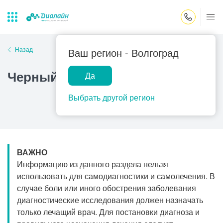
Закрыть поиск
Назад
Ваш регион -
Волгоград
Черный акантоз
Да
Лаборатории
Центр помощи
Популярные запросы
на дому
Выбрать другой регион
Прием гинеколога
Прием оториноларинголога
Прием дерматолога
ВАЖНО
Прием гастроэнтеролога
Информацию из данного раздела нельзя
Прием офтальмолога
использовать для самодиагностики и самолечения. В
случае боли или иного обострения заболевания
Прием уролога
диагностические исследования должен назначать
Прием хирурга
только лечащий врач. Для постановки диагноза и