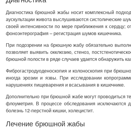
Диагностика брюшной жабы носит комплексный подход,
аускультации живота выслушиваются систолические шум
своей интенсивности по мере приближения к сердцу; о
фоноэнтерография – регистрация шумов кишечника.
При подозрении на брюшную жабу обязательно выполня
позволяет выявить окклюзию, стеноз, постстенотичес
брюшной полости в ряде случаев удается обнаружить к
Фиброгастродуоденоскопия и колоноскопия при брюшной
иногда эрозии и язвы. При исследовании копрограм
нарушениях пищеварения и всасывания в кишечнике.
Дополнительно при брюшной жабе могут проводиться т
флоуметрия. В процессе обследования исключаются др
болезнь 12-перстной кишки, холецистит.
Лечение брюшной жабы