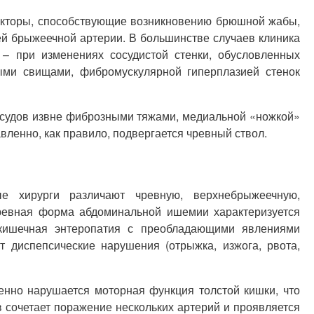
акторы, способствующие возникновению брюшной жабы,
ей брыжеечной артерии. В большинстве случаев клиника
– при изменениях сосудистой стенки, обусловленных
ыми свищами, фибромускулярной гиперплазией стенок
судов извне фиброзными тяжами, медиальной «ножкой»
ленно, как правило, подвергается чревный ствол.
ые хирурги различают чревную, верхнебрыжеечную,
евная форма абдоминальной ишемии характеризуется
окишечная энтеропатия с преобладающими явлениями
 диспепсические нарушения (отрыжка, изжога, рвота,
нно нарушается моторная функция толстой кишки, что
 сочетает поражение нескольких артерий и проявляется