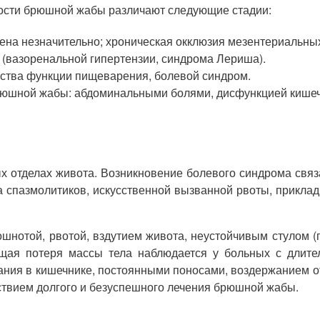
ости брюшной жабы различают следующие стадии:
а незначительно; хроническая окклюзия мезентериальных 
 (вазоренальной гипертензии, синдрома Лериша).
ства функции пищеварения, болевой синдром.
брюшной жабы: абдоминальными болями, дисфункцией кишеч
х отделах живота. Возникновение болевого синдрома связа
а спазмолитиков, искусственной вызванной рвоты, приклад
нотой, рвотой, вздутием живота, неустойчивым стулом (
ющая потеря массы тела наблюдается у больных с длит
ния в кишечнике, постоянными поносами, воздержанием о
твием долгого и безуспешного лечения брюшной жабы.