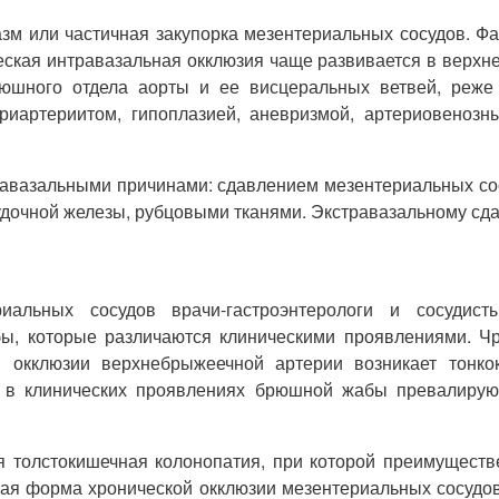
зм или частичная закупорка мезентериальных сосудов. Ф
еская интравазальная окклюзия чаще развивается в верхн
шного отдела аорты и ее висцеральных ветвей, реже 
риартериитом, гипоплазией, аневризмой, артериовенозн
равазальными причинами: сдавлением мезентериальных со
очной железы, рубцовыми тканями. Экстравазальному сдав
иальных сосудов врачи-гастроэнтерологи и сосудист
 которые различаются клиническими проявлениями. Чр
й окклюзии верхнебрыжеечной артерии возникает тонк
 в клинических проявлениях брюшной жабы превалируют
 толстокишечная колонопатия, при которой преимуществе
ая форма хронической окклюзии мезентериальных сосудов