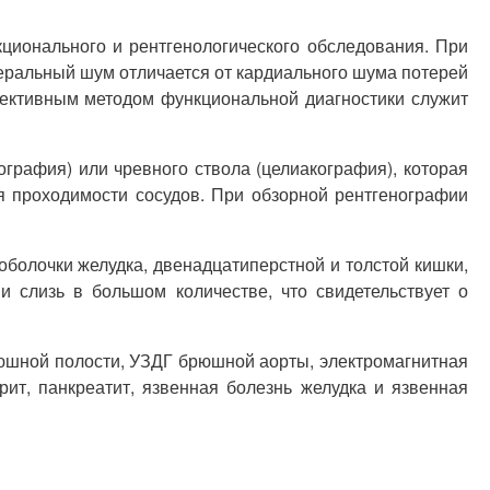
ционального и рентгенологического обследования. При
еральный шум отличается от кардиального шума потерей
бъективным методом функциональной диагностики служит
рафия) или чревного ствола (целиакография), которая
я проходимости сосудов. При обзорной рентгенографии
болочки желудка, двенадцатиперстной и толстой кишки,
слизь в большом количестве, что свидетельствует о
юшной полости, УЗДГ брюшной аорты, электромагнитная
ит, панкреатит, язвенная болезнь желудка и язвенная