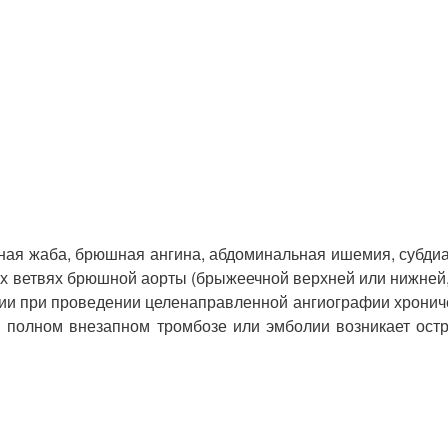
ная жаба, брюшная ангина, абдоминальная ишемия, субдиа
 ветвях брюшной аорты (брыжеечной верхней или нижней,
гии при проведении целенаправленной ангиографии хрониче
 полном внезапном тромбозе или эмболии возникает ост