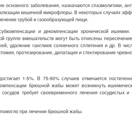
ие основного заболевания, назначаются спазмолитики, а
мализации кишечной микрофлоры. В некоторых случаях эфф
ючение грубой и газообразующей пищи.
убкомпенсации и декомпенсации хронической ишемии.
вой группе вмешательств могут быть отнесены пересечени
й, удаление ганглиев солнечного сплетения и др. В чис
ктомия, протезирование, дилатация и стентирование чревн
остигает 1-5%. В 75-90% случаев отмечается постепен
компенсации брюшной жабы может возникнуть ишемический
 сосудов требует своевременного лечения сосудистых и 
м помогло при лечении брюшной жабы.