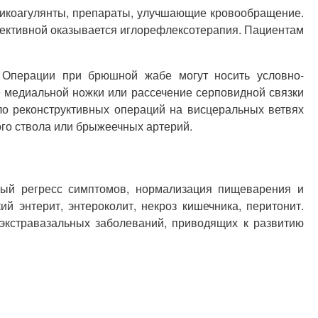
нтикоагулянты, препараты, улучшающие кровообращение.
ективной оказывается иглорефлексотерапия. Пациентам
 Операции при брюшной жабе могут носить условно-
е медиальной ножки или рассечение серповидной связки
ло реконструктивных операций на висцеральных ветвях
ого ствола или брыжеечных артерий.
ный регресс симптомов, нормализация пищеварения и
 энтерит, энтероколит, некроз кишечника, перитонит.
экстравазальных заболеваний, приводящих к развитию