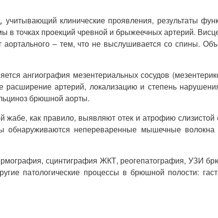
 учитывающий клинические проявления, результаты функ
ы в точках проекций чревной и брыжеечных артерий. Висц
т аортального – тем, что не выслушивается со спины. О
ется ангиография мезентериальных сосудов (мезентериког
кое расширение артерий, локализацию и степень нарушени
альциноз брюшной аорты.
 жабе, как правило, выявляют отек и атрофию слизистой о
мы обнаруживаются непереваренные мышечные волокна и 
ермография, сцинтиграфия ЖКТ, реогепатография, УЗИ бр
угие патологические процессы в брюшной полости: гастр