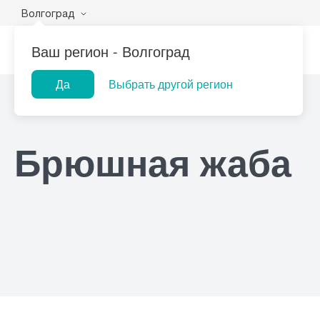
Волгоград
Ваш регион -
Волгоград
Да
Выбрать другой регион
Главная
Справочник заболеваний
Брюшная жаба
Популярные запросы
Лаборатории
Центр помощи
Брюшная жаба
Прием гинеколога
При
на дому
Прием оториноларинголога
При
Прием дерматолога
При
Прием гастроэнтеролога
При