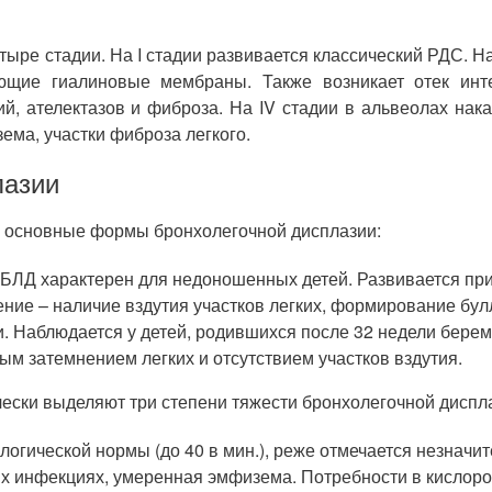
ре стадии. На I стадии развивается классический РДС. На 
ие гиалиновые мембраны. Также возникает отек интерс
, ателектазов и фиброза. На IV стадии в альвеолах нака
ема, участки фиброза легкого.
лазии
е основные формы бронхолегочной дисплазии:
 БЛД характерен для недоношенных детей. Развивается пр
ние – наличие вздутия участков легких, формирование бул
. Наблюдается у детей, родившихся после 32 недели бере
ым затемнением легких и отсутствием участков вздутия.
чески выделяют три степени тяжести бронхолегочной диспл
огической нормы (до 40 в мин.), реже отмечается незначите
х инфекциях, умеренная эмфизема. Потребности в кислоро