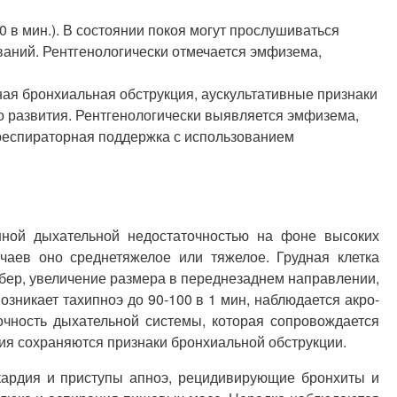
 в мин.). В состоянии покоя могут прослушиваться
аний. Рентгенологически отмечается эмфизема,
ная бронхиальная обструкция, аускультативные признаки
о развития. Рентгенологически выявляется эмфизема,
 респираторная поддержка с использованием
нной дыхательной недостаточностью на фоне высоких
чаев оно среднетяжелое или тяжелое. Грудная клетка
бер, увеличение размера в переднезаднем направлении,
никает тахипноэ до 90-100 в 1 мин, наблюдается акро-
чность дыхательной системы, которая сопровождается
я сохраняются признаки бронхиальной обструкции.
кардия и приступы апноэ, рецидивирующие бронхиты и