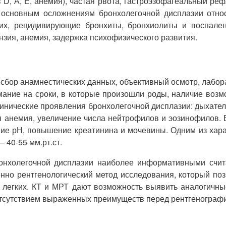
D, А, Е, анемия), частая рвота, гастроэзофагеальный р
К основным осложнениям бронхолегочной дисплазии отно
их, рецидивирующие бронхиты, бронхиолиты и воспалени
нзия, анемия, задержка психофизического развития.
я сбор анамнестических данных, объективный осмотр, лабо
мание на сроки, в которые произошли роды, наличие возм
ические проявления бронхолегочной дисплазии: дыхательн
 анемия, увеличение числа нейтрофилов и эозинофилов. 
ние рН, повышение креатинина и мочевины. Одним из хара
 40-55 мм.рт.ст.
онхолегочной дисплазии наиболее информативными счит
нно рентгенологический метод исследования, который по
 легких. КТ и МРТ дают возможность выявить аналогичны
с отсутствием выраженных преимуществ перед рентгенограф