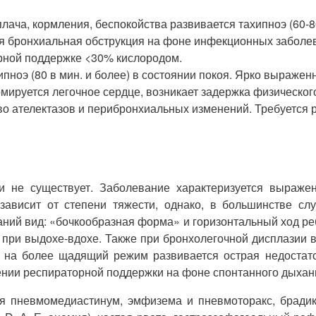
ача, кормления, беспокойства развивается тахипноэ (60-80
я бронхиальная обструкция на фоне инфекционных заболев
рной поддержке <30% кислородом.
ноэ (80 в мин. и более) в состоянии покоя. Ярко выражен
мируется легочное сердце, возникает задержка физическог
тво ателектазов и перибронхиальных изменений. Требуется
и не существует. Заболевание характеризуется выраже
ависит от степени тяжести, однако, в большинстве слу
ний вид: «бочкообразная форма» и горизонтальный ход ре
ри выдохе-вдохе. Также при бронхолегочной дисплазии воз
на более щадящий режим развивается острая недостато
нии респираторной поддержки на фоне спонтанного дыхани
тся пневмомедиастинум, эмфизема и пневмоторакс, бради