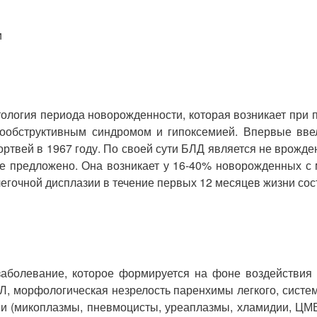
и
атология периода новорожденности, которая возникает при
ообструктивным синдромом и гипоксемией. Впервые ввел
ортвей в 1967 году. По своей сути БЛД является не врожде
не предложено. Она возникает у 16-40% новорожденных с 
егочной дисплазии в течение первых 12 месяцев жизни сос
заболевание, которое формируется на фоне воздействия 
, морфологическая незрелость паренхимы легкого, систем
 (микоплазмы, пневмоцисты, уреаплазмы, хламидии, ЦМВ),