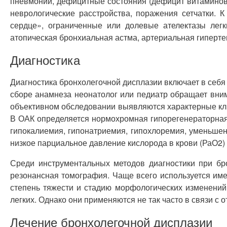
пневмонии, дефицитные состояния (дефицит витаминов 
неврологические расстройства, поражения сетчатки. 
сердце», ограниченные или долевые ателектазы легк
атопическая бронхиальная астма, артериальная гиперте
Диагностика
Диагностика бронхолегочной дисплазии включает в себ
сборе анамнеза неонатолог или педиатр обращает вни
объективном обследовании выявляются характерные клин
В ОАК определяется нормохромная гипорегенераторная
гипокалиемия, гипонатриемия, гипохлоремия, уменьше
низкое парциальное давление кислорода в крови (РаО2) –
Среди инструментальных методов диагностики при бр
резонансная томография. Чаще всего используется име
степень тяжести и стадию морфологических изменений
легких. Однако они применяются не так часто в связи 
Лечение бронхолегочной дисплазии