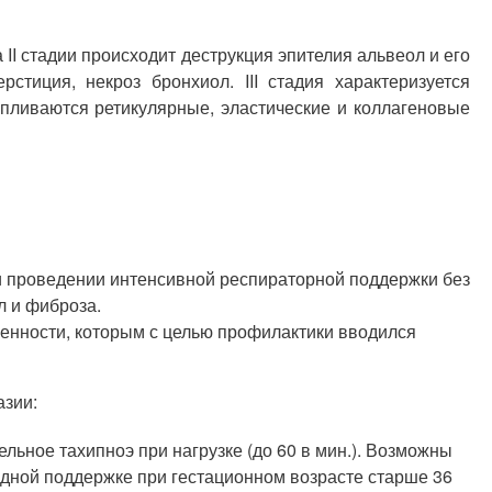
II стадии происходит деструкция эпителия альвеол и его
тиция, некроз бронхиол. III стадия характеризуется
пливаются ретикулярные, эластические и коллагеновые
и проведении интенсивной респираторной поддержки без
л и фиброза.
менности, которым с целью профилактики вводился
азии:
льное тахипноэ при нагрузке (до 60 в мин.). Возможны
дной поддержке при гестационном возрасте старше 36