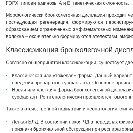
ГЭРХ, гиповитаминозы А и Е, генетическая склонность.
Морфологически бронхолегочная дисплазия проходит четы
последующая регенерация, формируются персистирующ
образованием ограниченных эмфизематозных изменений
волокна – окончательно формируются ателектазы, эмфиз
Классификация бронхолегочной дисп
Согласно общепринятой классификации, существует дв
Классическая или «тяжелая» форма. Данный вариант
введения препаратов сурфактанта. Основное проявле
Новая или «легкая» форма бронхолегочной дисплазии
сурфактант. Рентгенологически проявляется гомогенн
Также в отечественной педиатрии и неонатологии клини
Легкая БЛД. В состоянии покоя ЧД в переделах физиол
признаки бронхиальной обструкции при респираторны