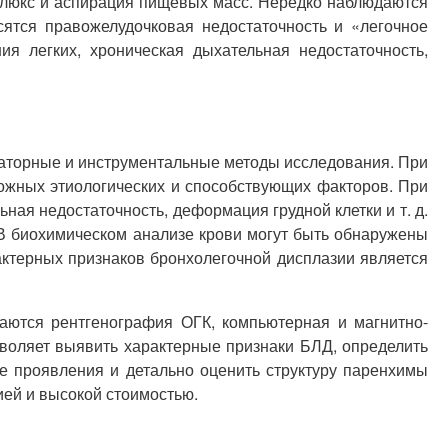
ефлюкс и аспирация пищевых масс. Нередко наблюдаются
сятся правожелудочковая недостаточность и «легочное
я легких, хроническая дыхательная недостаточность,
раторные и инструментальные методы исследования. При
ожных этиологических и способствующих факторов. При
ая недостаточность, деформация грудной клетки и т. д.
В биохимическом анализе крови могут быть обнаружены
ктерных признаков бронхолегочной дисплазии является
аются рентгенография ОГК, компьютерная и магнитно-
зволяет выявить характерные признаки БЛД, определить
е проявления и детально оценить структуру паренхимы
ией и высокой стоимостью.