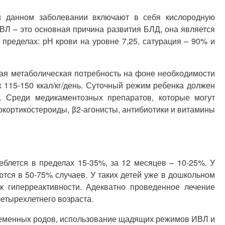
ри данном заболевании включают в себя кислородную
ВЛ – это основная причина развития БЛД, она является
пределах: рН крови на уровне 7,25, сатурация – 90% и
кая метаболическая потребность на фоне необходимости
х 115-150 ккал/кг/день. Суточный режим ребенка должен
. Среди медикаментозных препаратов, которые могут
окортикостероиды, β2-агонисты, антибиотики и витамины
еблется в пределах 15-35%, за 12 месяцев – 10-25%. У
тся в 50-75% случаев. У таких детей уже в дошкольном
к гиперреактивности. Адекватно проведенное лечение
четырехлетнего возраста.
ременных родов, использование щадящих режимов ИВЛ и