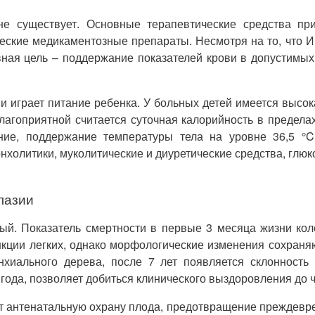
не существует. Основные терапевтические средства п
еские медикаментозные препараты. Несмотря на то, что И
ная цель – поддержание показателей крови в допустимых 
и играет питание ребенка. У больных детей имеется высо
благоприятной считается суточная калорийность в предела
ние, поддержание температуры тела на уровне 36,5 °C
нхолитики, муколитические и диуретические средства, глюк
лазии
ый. Показатель смертности в первые 3 месяца жизни кол
ции легких, однако морфологические изменения сохраняю
нхиального дерева, после 7 лет появляется склонность 
года, позволяет добиться клинического выздоровления до 
т антенатальную охрану плода, предотвращение преждев