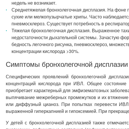
недель не возникает.
Среднетяжелая бронхолегочная дисплазия. На фоне пл
сухие или мелкопузырчатые хрипы. Часто наблюдаетс
пневмосклероз. Существует потребность в респирато
Тяжелая бронхолегочная дисплазия. Выраженное тахип
недостаточности дыхательной системы. Зачастую фор
бедность легочного рисунка, пневмосклероз, множес
концентрации кислорода >30%.
Симптомы бронхолегочной дисплазии
Специфических проявлений бронхолегочной дисплази
концентраций кислорода при ИВЛ. Общее состояние з
приобретает характерный для эмфизематозных заболева
выпячивание межреберных промежутков и их втяжение п
или диффузный цианоз. При попытках перевести ИВЛ 
выраженной гиперкапнией и гипоксемией. При прекраще
У детей с бронхолегочной дисплазией также отмечае