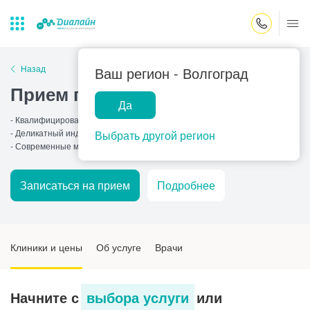
Закрыть поиск
Назад
Ваш регион -
Волгоград
Прием пульмонолога
Да
Лаборатории
Центр помощи
Популярные запросы
- Квалифицированные врачи
на дому
- Деликатный индивидуальный подход
Выбрать другой регион
Прием гинеколога
- Современные методы
Прием оториноларинголога
Записаться на прием
Подробнее
Прием дерматолога
Прием гастроэнтеролога
Прием офтальмолога
Клиники и цены
Об услуге
Врачи
Прием уролога
Прием хирурга
Начните с
выбора услуги
или