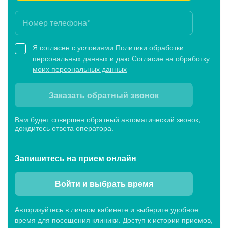
Будни: c 07:00 до 20:00, Сб: c 07:00 до 19:00,
Вс: c 07:45 до 15:00
Я согласен с условиями
Политики обработки
персональных данных
и даю
Согласие на обработку
Клиника МЕДСИ-ДИАЛАЙН, ул.
моих персональных данных
Краснознаменская, 25Б
Будни: c 07:00 до 20:00, Сб: c 07:00 до 19:00,
Заказать обратный звонок
Вс: c 07:45 до 15:00
Вам будет совершен обратный автоматический звонок,
дождитесь ответа оператора.
Клиника МЕДСИ-ДИАЛАЙН в г. Волжский, ул.
Советская, 59А
Запишитесь
на прием онлайн
Будни: c 07:00 до 20:00, Сб: c 07:00 до 19:00,
Вс: c 07:45 до 18:00
Войти и выбрать время
Авторизуйтесь в личном кабинете и выберите удобное
время для посещения клиники. Доступ к истории приемов,