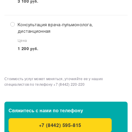
3 100
руб.
Консультация врача-пульмонолога,
дистанционная
Цена
1 200
руб.
Стоимость услуг может меняться, уточняйте ее у наших
Выберите клинику
Списком
специалистов по телефону
+7 (8442) 220-220
Клинико-диагностические центры
Свяжитесь с нами
по телефону
Клиника МЕДСИ-ДИАЛАЙН, б-р 30-летия
+7 (8442) 595-815
Победы, 43