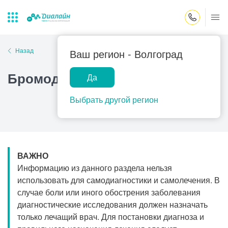
Закрыть поиск
Назад
Ваш регион -
Волгоград
Бромодерма
Да
Лаборатории
Центр помощи
Популярные запросы
на дому
Выбрать другой регион
Прием гинеколога
Прием оториноларинголога
Прием дерматолога
ВАЖНО
Прием гастроэнтеролога
Информацию из данного раздела нельзя
Прием офтальмолога
использовать для самодиагностики и самолечения. В
случае боли или иного обострения заболевания
Прием уролога
диагностические исследования должен назначать
Прием хирурга
только лечащий врач. Для постановки диагноза и