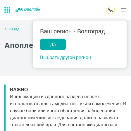
Закрыть поиск
Назад
Ваш регион -
Волгоград
Апоплексия гипофиза
Да
Лаборатории
Центр помощи
Популярные запросы
на дому
Выбрать другой регион
Прием гинеколога
Прием оториноларинголога
Прием дерматолога
ВАЖНО
Прием гастроэнтеролога
Информацию из данного раздела нельзя
Прием офтальмолога
использовать для самодиагностики и самолечения. В
случае боли или иного обострения заболевания
Прием уролога
диагностические исследования должен назначать
Прием хирурга
только лечащий врач. Для постановки диагноза и