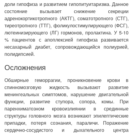
доли гипофиза и развитием гипопитуитаризма. Данное
состояние вызывает снижение секреции
адренокортикотропного (АКТГ), соматотропного (СТГ),
тиреотропного (ТТГ), фоликулостимулирующего (ФСГ),
лютеинизирующего (ЛГ) гормонов, пролактина. У 5-10
% пациентов с апоплексией гипофиза развивается
несахарный диабет, сопровождающийся полиурией,
полидипсией.
Осложнения
Обширные геморрагии, проникновение крови в
спинномозговую жидкость вызывают развитие
менингеальных симптомов, нарушение двигательной
функции, развитие ступора, сопора, комы. При
паренхиматозном кровоизлиянии в срединные
структуры головного мозга возникают эпилептические
припадки, потеря сознания, параличи. Поражение
сердечно-сосудистого и дыхательного центра