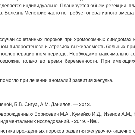
еделяется индивидуально. Планируется объем резекции, п
а. Болезнь Менетрие часто не требует оперативного вмеша
случаи сочетанных пороков при хромосомных синдромах и 
енном пилоростенозе и атрезиях выживаемость больных пр
 послеоперационном периоде. Необходимо максимально со
возможна только во время беременности. При имеющихс
 помогло при лечении аномалий развития желудка.
яной, Б.В. Сигуа, А.М. Данилов. — 2013.
орожденных/ Борисевич М.А., Кумейко И.Д., Изенов А.М., К
ндаментальных исследований. - 2019. - №6.
истика врожденных пороков развития желудочно-кишечного 