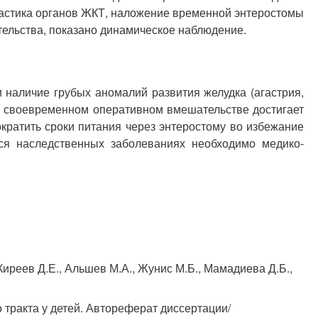
ластика органов ЖКТ, наложение временной энтеростомы
тельства, показано динамическое наблюдение.
наличие грубых аномалий развития желудка (агастрия,
и своевременном оперативном вмешательстве достигает
кратить сроки питания через энтеростому во избежание
я наследственных заболеваниях необходимо медико-
иреев Д.Е., Альшев М.А., Жунис М.Б., Мамадиева Д.Б.,
тракта у детей. Автореферат диссертации/