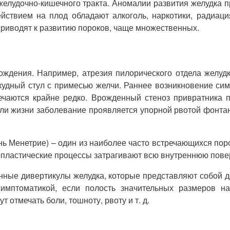
 желудочно-кишечного тракта. Аномалии развития желудка
действием на плод обладают алкоголь, наркотики, радиаци
риводят к развитию пороков, чаще множественных.
ождения. Например, атрезия пилорического отдела желуд
кудный стул с примесью желчи. Раннее возникновение сим
речаются крайне редко. Врожденный стеноз привратника 
дели жизни заболевание проявляется упорной рвотой фонт
нь Менетрие) – один из наиболее часто встречающихся пор
рпластические процессы затрагивают всю внутреннюю повер
нные дивертикулы желудка, которые представляют собой д
симптоматикой, если полость значительных размеров на
 отмечать боли, тошноту, рвоту и т. д.