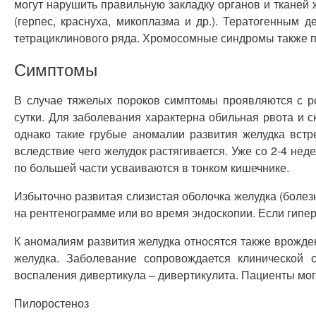
могут нарушить правильную закладку органов и тканей
(герпес, краснуха, микоплазма и др.). Тератогенным 
тетрациклинового ряда. Хромосомные синдромы также п
Симптомы
В случае тяжелых пороков симптомы проявляются с р
сутки. Для заболевания характерна обильная рвота и с
однако такие грубые аномалии развития желудка вст
вследствие чего желудок растягивается. Уже со 2-4 не
по большей части усваиваются в тонком кишечнике.
Избыточно развитая слизистая оболочка желудка (болез
на рентгенограмме или во время эндоскопии. Если гипе
К аномалиям развития желудка относятся также врожде
желудка. Заболевание сопровождается клинической 
воспаления дивертикула – дивертикулита. Пациенты могут
Пилоростеноз