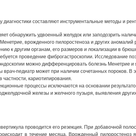
у диагностики составляют инструментальные методы и рен
яет обнаружить удвоенный желудок или заподозрить наличи
 Менетрие, врожденного пилоростеноза и других аномалий
нию к другим органам, его размеров и локализации в брюш
ребуется проведение фиброгастроскопии. Исследование поз
и эндоскопии можно дифференцировать болезнь Менетрие и 
 врач-педиатр может при наличии сочетанных пороков. В 
в частности, кариотипирования.
кционные процессы исключаются на основании результатов
поджелудочной железы и желчного пузыря, выявления друг
вертикула проводится его резекция. При добавочной полос
роисходит в течение месяца. Врожденный пилоростеноз я