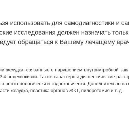
зя использовать для самодиагностики и са
ские исследования должен назначать тольк
ледует обращаться к Вашему лечащему врач
ии желудка, связанные с нарушением внутриутробной зак
-4 недели жизни. Также характерны диспепсические расст
я рентгенологически и эндоскопически. Дополнительно назн
сти желудка, пластика органов ЖКТ, пилоротомия и т. д.