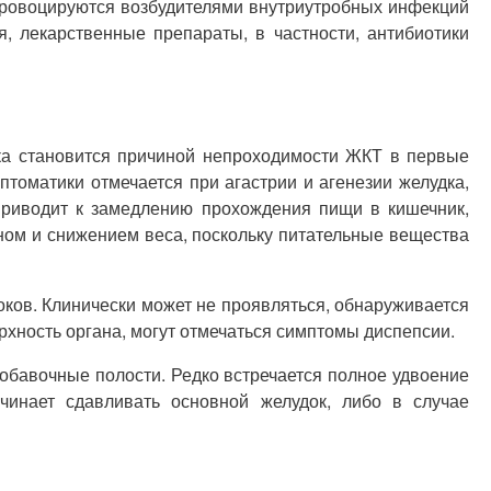
 провоцируются возбудителями внутриутробных инфекций
я, лекарственные препараты, в частности, антибиотики
ка становится причиной непроходимости ЖКТ в первые
птоматики отмечается при агастрии и агенезии желудка,
приводит к замедлению прохождения пищи в кишечник,
аном и снижением веса, поскольку питательные вещества
оков. Клинически может не проявляться, обнаруживается
хность органа, могут отмечаться симптомы диспепсии.
обавочные полости. Редко встречается полное удвоение
чинает сдавливать основной желудок, либо в случае