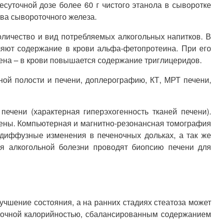
уточной дозе более 60 г чистого этанола в сыворотке
ва сывороточного железа.
оличество и вид потребляемых алкогольных напитков. В
ляют содержание в крови альфа-фетопротеина. При его
ена – в крови повышается содержание триглицеридов.
ой полости и печени, доплерографию, КТ, МРТ печени,
чени (характерная гиперэхогенность тканей печени).
ены. Компьютерная и магнитно-резонансная томография
 диффузные изменения в печеночных дольках, а так же
ия алкогольной болезни проводят биопсию печени для
учшение состояния, а на ранних стадиях стеатоза может
аточной калорийностью, сбалансированным содержанием