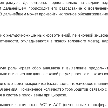
контрактуры Дюпюитрена: первоначально на ладони над
 В дальнейшем происходит его разрастание с вовлечен
 В дальнейшем может произойти их полное обездвиживание
итию желудочно-кишечных кровотечений, печеночной энцефа
ктивности, откладываются в тканях головного мозга), н
ьную роль играет сбор анамнеза и выявление продолжит
ьно выясняет как давно, с какой регулярностью и в каких 
 отмечается макроцитоз (сказывается токсическое влияние 
я анемия. Пониженное количество тромбоцитов связано с у
 в системе полой вены при циррозе.
вышение активности АСТ и АЛТ (печеночные трансфераз