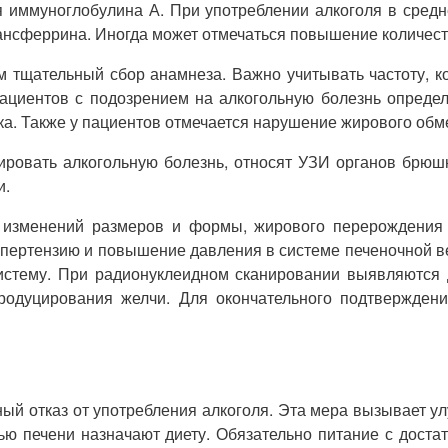
иммуноглобулина А. При употреблении алкоголя в среднес
нсферрина. Иногда может отмечаться повышение количест
м тщательный сбор анамнеза. Важно учитывать частоту, к
ациентов с подозрением на алкогольную болезнь опреде
ка. Также у пациентов отмечается нарушение жирового обм
ровать алкогольную болезнь, относят УЗИ органов брюшн
и.
зменений размеров и формы, жирового перерождения пе
ипертензию и повышение давления в системе печеночной в
систему. При радионуклеидном сканировании выявляются
родуцирования желчи. Для окончательного подтвержден
й отказ от употребления алкоголя. Эта мера вызывает ул
нью печени назначают диету. Обязательно питание с дост