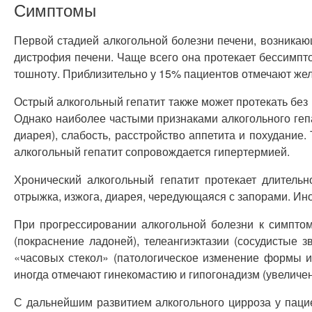
Симптомы
Первой стадией алкогольной болезни печени, возникаю
дистрофия печени. Чаще всего она протекает бессимпт
тошноту. Приблизительно у 15% пациентов отмечают жел
Острый алкогольный гепатит также может протекать без
Однако наиболее частыми признаками алкогольного гепа
диарея), слабость, расстройство аппетита и похудание
алкогольный гепатит сопровождается гипертермией.
Хронический алкогольный гепатит протекает длитель
отрыжка, изжога, диарея, чередующаяся с запорами. Ино
При прогрессировании алкогольной болезни к симпто
(покраснение ладоней), телеангиэктазии (сосудистые 
«часовых стекол» (патологическое изменение формы и
иногда отмечают гинекомастию и гипогонадизм (увеличе
С дальнейшим развитием алкогольного цирроза у паци