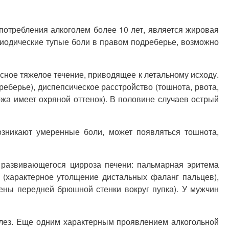
потребления алкоголем более 10 лет, является жировая
риодические тупые боли в правом подреберье, возможно
сное тяжелое течение, приводящее к летальному исходу.
еберье), диспепсическое расстройство (тошнота, рвота,
ожа имеет охряной оттенок). В половине случаев острый
озникают умеренные боли, может появляться тошнота,
 развивающегося цирроза печени: пальмарная эритема
» (характерное утолщение дистальных фаланг пальцев),
ены передней брюшной стенки вокруг пупка). У мужчин
елез. Еще одним характерным проявлением алкогольной