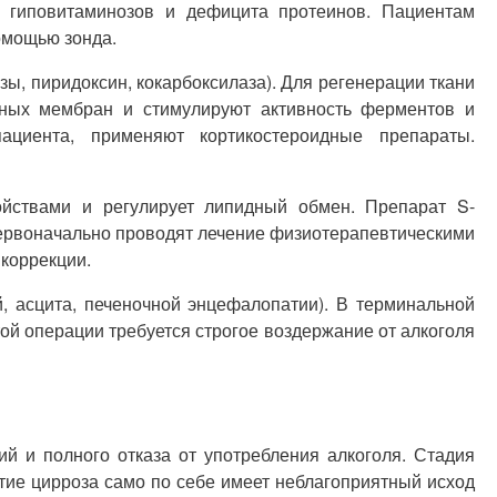
т гиповитаминозов и дефицита протеинов. Пациентам
омощью зонда.
ы, пиридоксин, кокарбоксилаза). Для регенерации ткани
чных мембран и стимулируют активность ферментов и
ациента, применяют кортикостероидные препараты.
ойствами и регулирует липидный обмен. Препарат S-
первоначально проводят лечение физиотерапевтическими
 коррекции.
, асцита, печеночной энцефалопатии). В терминальной
й операции требуется строгое воздержание от алкоголя
й и полного отказа от употребления алкоголя. Стадия
тие цирроза само по себе имеет неблагоприятный исход