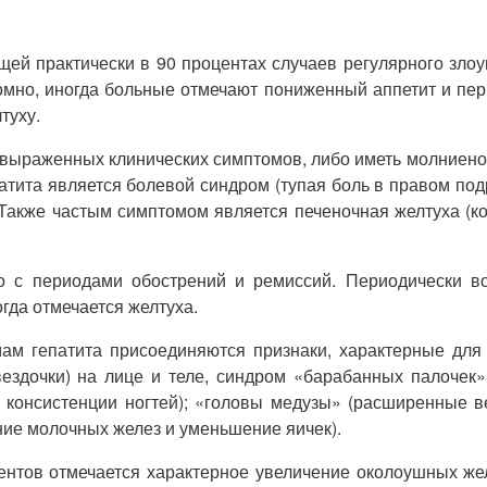
щей практически в 90 процентах случаев регулярного злоу
омно, иногда больные отмечают пониженный аппетит и пе
туху.
 выраженных клинических симптомов, либо иметь молниено
тита является болевой синдром (тупая боль в правом подр
. Также частым симптомом является печеночная желтуха (к
но с периодами обострений и ремиссий. Периодически в
гда отмечается желтуха.
мам гепатита присоединяются признаки, характерные для
звездочки) на лице и теле, синдром «барабанных палочек
 консистенции ногтей); «головы медузы» (расширенные в
ние молочных желез и уменьшение яичек).
ентов отмечается характерное увеличение околоушных ж