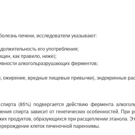
олезнь печени, исследователи указывают:
одолжительность его употребления;
щин, как правило, ниже);
тивности алкогольразрушающих ферментов;
, ожирение, вредные пищевые привычки), эндокринные рас
спирта (85%) подвергается действию фермента алкогол
ения спирта зависит от генетических особенностей. При 
ских продуктов, образующихся при расщеплении этанола. Эт
ерерождение клеток печеночной паренхимы.