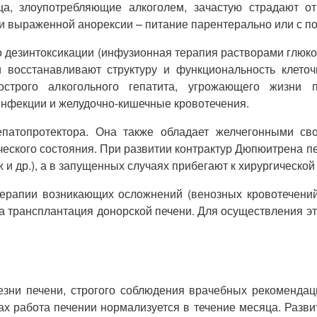
ица, злоупотребляющие алкоголем, зачастую страдают о
 выраженной анорексии – питание парентерально или с п
 дезинтоксикации (инфузионная терапия растворами глюкоз
восстанавливают структуру и функциональность клето
трого алкогольного гепатита, угрожающего жизни п
инфекции и желудочно-кишечные кровотечения.
гепатопротектора. Она также обладает желчегонными св
ческого состояния. При развитии контрактур Дюпюитрена 
и др.), а в запущенных случаях прибегают к хирургической
терапии возникающих осложнений (венозных кровотечений
 трансплантация донорской печени. Для осуществления это
езни печени, строгого соблюдения врачебных рекомендаци
ах работа печении нормализуется в течение месяца. Разви