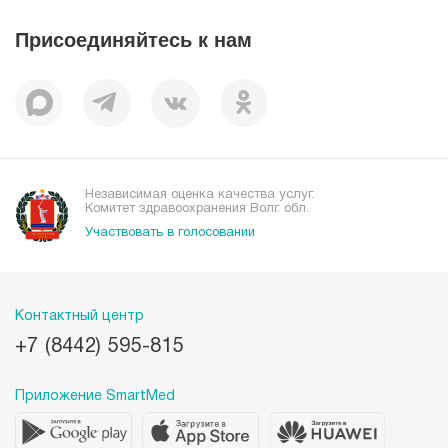
Наши преимущества
Присоединяйтесь к нам
Пациентам
Отзывы
Независимая оценка качества услуг.
Комитет здравоохранения Волг. обл.
Участвовать в голосовании
Контактный центр
+7 (8442) 595-815
Приложение SmartMed