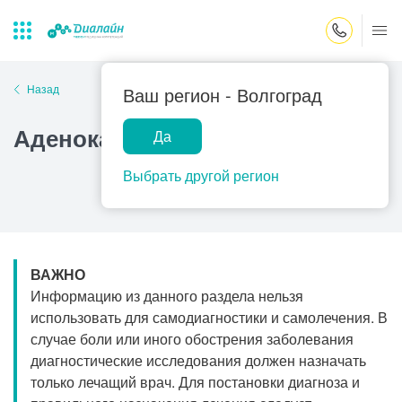
Закрыть поиск
Назад
Ваш регион -
Волгоград
Аденокарцинома желудка
Да
Лаборатории
Центр помощи
Популярные запросы
на дому
Выбрать другой регион
Прием гинеколога
Прием оториноларинголога
Прием дерматолога
ВАЖНО
Прием гастроэнтеролога
Информацию из данного раздела нельзя
Прием офтальмолога
использовать для самодиагностики и самолечения. В
случае боли или иного обострения заболевания
Прием уролога
диагностические исследования должен назначать
Прием хирурга
только лечащий врач. Для постановки диагноза и