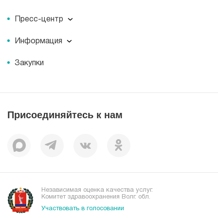
О компании
Пресс-центр
Миссия
Пресс-центр
История
Информация
Новости
Корпоративная социальная ответственность
Информация
Журнал для пациентов «МЕДСИ СЕГОДНЯ»
Документы
Закупки
Справочник направлений
Статьи
Лицензии
Справочник заболеваний
Вакансии
Наши преимущества
Присоединяйтесь к нам
Пациентам
Отзывы
Независимая оценка качества услуг.
Комитет здравоохранения Волг. обл.
Участвовать в голосовании