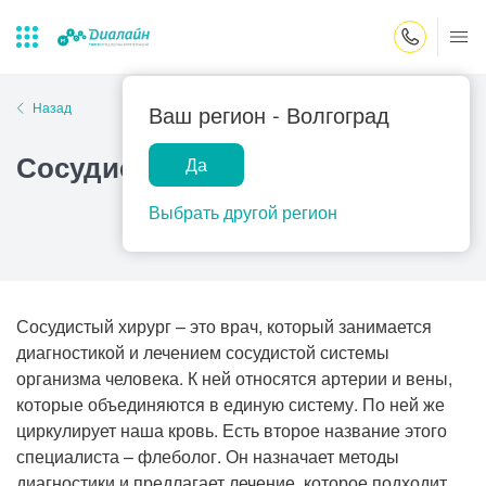
Закрыть поиск
Назад
Ваш регион -
Волгоград
Сосудистый хирург
Да
Лаборатории
Центр помощи
Популярные запросы
на дому
Выбрать другой регион
Прием гинеколога
Прием оториноларинголога
Прием дерматолога
Сосудистый хирург – это врач, который занимается
Прием гастроэнтеролога
диагностикой и лечением сосудистой системы
организма человека. К ней относятся артерии и вены,
Прием офтальмолога
которые объединяются в единую систему. По ней же
Прием уролога
циркулирует наша кровь. Есть второе название этого
специалиста – флеболог. Он назначает методы
Прием хирурга
диагностики и предлагает лечение, которое подходит