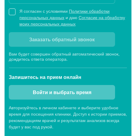
Я согласен с условиями
Политики обработки
персональных данных
и даю
Согласие на обработку
Клиника МЕДСИ-ДИАЛАЙН в г. Волжский, ул. им.
моих персональных данных
генерала Карбышева, 162
Сейчас открыто
Будни: c 07:00 до 20:00,
Заказать обратный звонок
Сб: c 07:00 до 19:00, Вс: c 07:45 до 14:00
Вам будет совершен обратный автоматический звонок,
дождитесь ответа оператора.
Больницы
Запишитесь
на прием онлайн
Центр хирургии МЕДСИ-ДИАЛАЙН в г.
Войти и выбрать время
Волжский, ул. Мира, 125
Будни: c 08:00 до 17:00, Сб, Вс: выходной
Авторизуйтесь в личном кабинете и выберите удобное
время для посещения клиники. Доступ к истории приемов,
рекомендациям врачей и результатам анализов всегда
будет у вас под рукой.