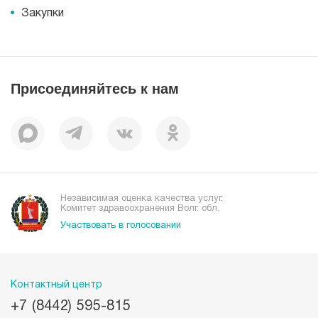
Информация
Журнал для пациентов «МЕДСИ СЕГОДНЯ»
Документы
Закупки
Справочник направлений
Статьи
Лицензии
Справочник заболеваний
Вакансии
Наши преимущества
Присоединяйтесь к нам
Пациентам
Отзывы
Независимая оценка качества услуг.
Комитет здравоохранения Волг. обл.
Участвовать в голосовании
Контактный центр
+7 (8442) 595-815