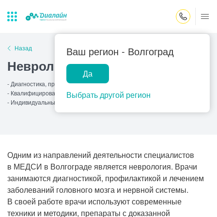
Закрыть поиск
Назад
Ваш регион -
Волгоград
Неврология
Да
Лаборатории
Центр помощи
Популярные запросы
- Диагностика, профилактика и лечение
на дому
- Квалифицированные специалисты
Выбрать другой регион
Прием гинеколога
- Индивидуальный подход
Прием оториноларинголога
Прием дерматолога
Прием гастроэнтеролога
Одним из направлений деятельности специалистов
в МЕДСИ в Волгограде является неврология. Врачи
Прием офтальмолога
занимаются диагностикой, профилактикой и лечением
Прием уролога
заболеваний головного мозга и нервной системы.
В своей работе врачи используют современные
Прием хирурга
техники и методики, препараты с доказанной