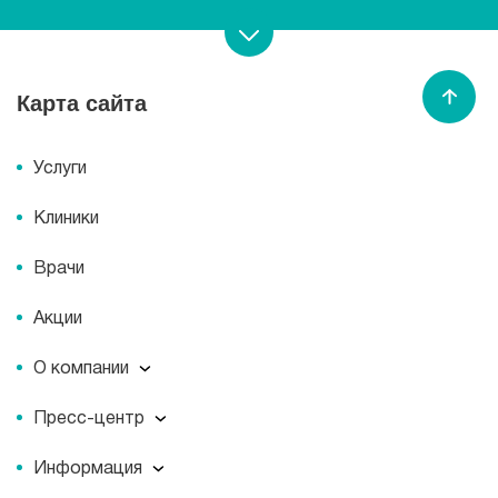
Записаться на прием
Карта сайта
Спасибо МЕДСИ
Услуги
Клиники
Врачи
Акции
О компании
О компании
Пресс-центр
Миссия
Пресс-центр
История
Информация
Новости
Корпоративная социальная ответственность