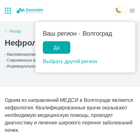
Закрыть поиск
Назад
Ваш регион -
Волгоград
Нефрология
Да
Лаборатории
Центр помощи
Популярные запросы
- Квалифицированные врачи
на дому
- Современные методы
Выбрать другой регион
Прием гинеколога
- Индивидуальный подход
Прием оториноларинголога
Прием дерматолога
Прием гастроэнтеролога
Одним из направлений МЕДСИ в Волгограде является
нефрология. Квалифицированные врачи оказывают
Прием офтальмолога
необходимую медицинскую помощь, проводят
Прием уролога
диагностику и лечение широкого перечня заболеваний
почек.
Прием хирурга