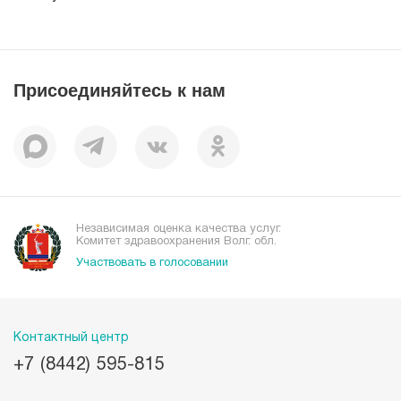
Справочник направлений
Статьи
Лицензии
Справочник заболеваний
Вакансии
Наши преимущества
Присоединяйтесь к нам
Пациентам
Отзывы
Независимая оценка качества услуг.
Комитет здравоохранения Волг. обл.
Участвовать в голосовании
Контактный центр
+7 (8442) 595-815