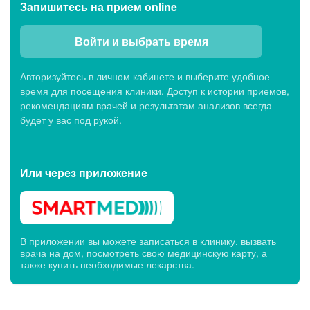
Запишитесь
на прием online
Сб: c 07:00 до 19:00, Вс: c 07:45 до 15:00
Войти и выбрать время
Показать еще (6)
Авторизуйтесь в личном кабинете и выберите удобное
время для посещения клиники. Доступ к истории приемов,
Клиники первичного приема
рекомендациям врачей и результатам анализов всегда
будет у вас под рукой.
Клиника МЕДСИ-ДИАЛАЙН, ул. 50-лет Октября,
27
Или через
Сейчас открыто
приложение
Будни: c 07:00 до 20:00,
Сб: c 07:00 до 19:00, Вс: c 07:45 до 14:00
В приложении вы можете записаться в клинику, вызвать
Клиника МЕДСИ-ДИАЛАЙН, ул. Германа Титова,
врача на дом, посмотреть свою медицинскую карту, а
10Б
также купить необходимые лекарства.
Сейчас открыто
Будни: c 07:00 до 20:00,
Сб: c 07:00 до 19:00, Вс: c 07:45 до 15:00