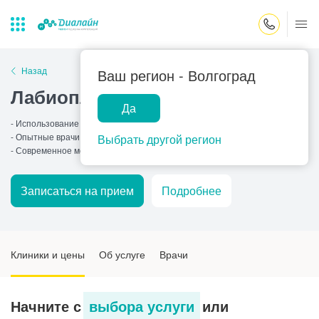
Закрыть поиск
Назад
Ваш регион -
Волгоград
Лабиопластика
Да
Лаборатории
Центр помощи
Популярные запросы
- Использование международных протоколов
на дому
- Опытные врачи
Выбрать другой регион
Прием гинеколога
- Современное медицинское оборудование
Прием оториноларинголога
Записаться на прием
Подробнее
Прием дерматолога
Прием гастроэнтеролога
Прием офтальмолога
Клиники и цены
Об услуге
Врачи
Прием уролога
Прием хирурга
Начните с
выбора услуги
или