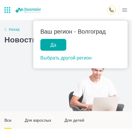
Закрыть поиск
Назад
Ваш регион -
Волгоград
Новости
Да
Лаборатории
Центр помощи
Популярные запросы
на дому
Выбрать другой регион
Прием гинеколога
Прием оториноларинголога
Прием дерматолога
Прием гастроэнтеролога
Прием офтальмолога
Прием уролога
Все
Для взрослых
Для детей
Прием хирурга