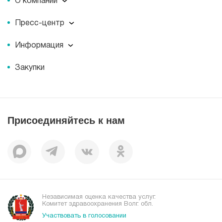
О компании
О компании
Пресс-центр
Миссия
Пресс-центр
История
Информация
Новости
Корпоративная социальная ответственность
Информация
Журнал для пациентов «МЕДСИ СЕГОДНЯ»
Документы
Закупки
Справочник направлений
Статьи
Лицензии
Справочник заболеваний
Вакансии
Наши преимущества
Присоединяйтесь к нам
Пациентам
Отзывы
Независимая оценка качества услуг.
Комитет здравоохранения Волг. обл.
Участвовать в голосовании