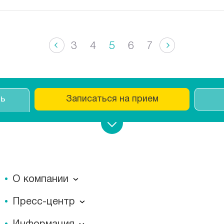
3
4
5
6
7
ть
Записаться на прием
О компании
О компании
Пресс-центр
Миссия
Пресс-центр