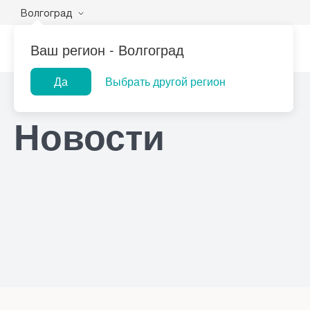
Волгоград
Ваш регион -
Волгоград
Да
Выбрать другой регион
Главная
Новости
Популярные запросы
Новости
Лаборатории
Центр помощи
Прием гинеколога
При
на дому
Прием оториноларинголога
При
Прием дерматолога
При
Прием гастроэнтеролога
При