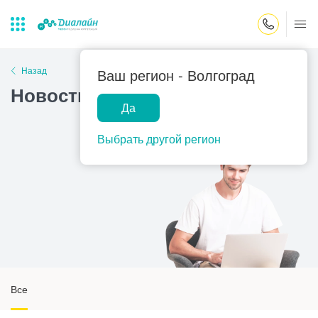
Закрыть поиск
Назад
Ваш регион -
Волгоград
Новости
Да
Лаборатории
Центр помощи
Популярные запросы
на дому
Выбрать другой регион
Прием гинеколога
Прием оториноларинголога
Прием дерматолога
Прием гастроэнтеролога
Прием офтальмолога
Прием уролога
Все
Прием хирурга