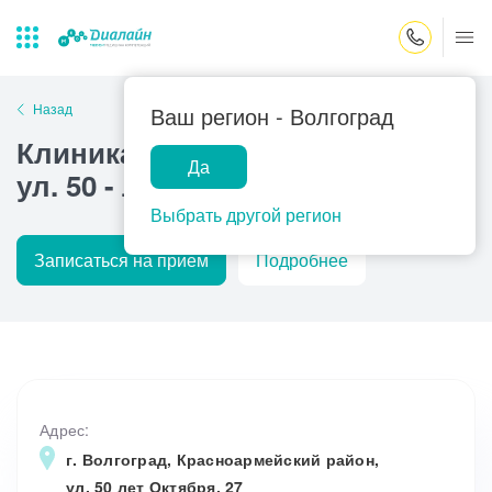
Закрыть поиск
Назад
Ваш регион -
Волгоград
Клиника МЕДСИ-ДИАЛАЙН,
Да
ул. 50 - лет Октября, 27
Лаборатории
Центр помощи
Популярные запросы
на дому
Выбрать другой регион
Прием гинеколога
Записаться на прием
Подробнее
Прием оториноларинголога
Прием дерматолога
Прием гастроэнтеролога
Прием офтальмолога
Прием уролога
Адрес:
г. Волгоград, Красноармейский район,
Прием хирурга
ул. 50 лет Октября, 27