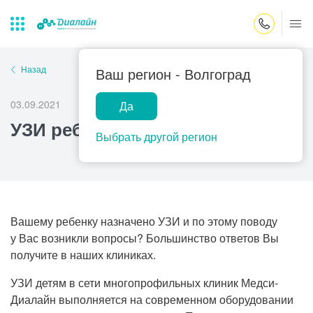
Закрыть поиск
Назад
Ваш регион -
Волгоград
03.09.2021
Да
Лаборатории
Центр помощи
Популярные запросы
УЗИ ребенку
на дому
Выбрать другой регион
Прием гинеколога
Прием оториноларинголога
Прием дерматолога
Прием гастроэнтеролога
Вашему ребенку назначено УЗИ и по этому поводу
у Вас возникли вопросы? Большинство ответов Вы
Прием офтальмолога
получите в наших клиниках.
Прием уролога
УЗИ детям в сети многопрофильных клиник Медси-
Прием хирурга
Диалайн выполняется на современном оборудовании