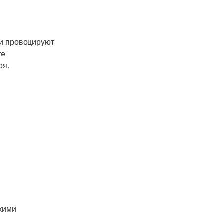
 и провоцируют
те
ря.
акими