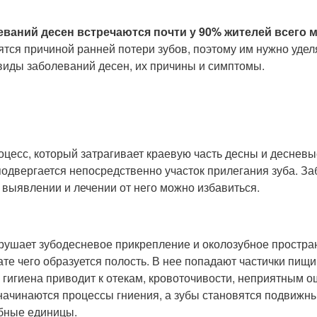
ваний десен встречаются почти у 90% жителей всего м
ятся причиной ранней потери зубов, поэтому им нужно удел
виды заболеваний десен, их причины и симптомы.
цесс, который затрагивает краевую часть десны и десневы
одвергается непосредственно участок прилегания зуба. З
выявлении и лечении от него можно избавиться.
зрушает зубодесневое прикрепление и околозубное простра
ате чего образуется полость. В нее попадают частички пищи
 гигиена приводит к отекам, кровоточивости, неприятным
 начинаются процессы гниения, а зубы становятся подвижн
убные единицы.