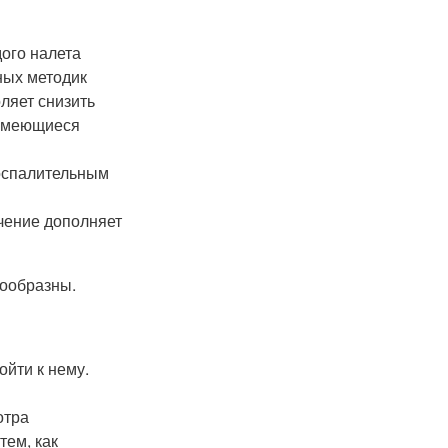
ого налета
ных методик
ляет снизить
 имеющиеся
воспалительным
ечение дополняет
сообразны.
йти к нему.
отра
тем, как