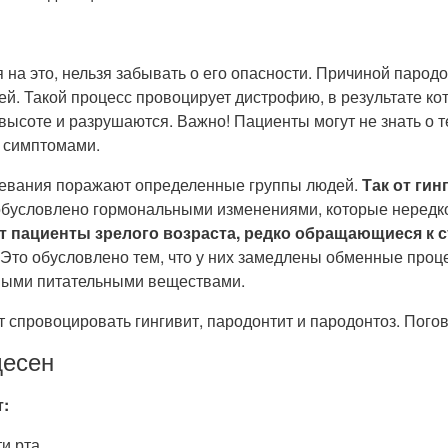
на это, нельзя забывать о его опасности. Причиной парод
ей. Такой процесс провоцирует дистрофию, в результате ко
высоте и разрушаются. Важно! Пациенты могут не знать о т
и симптомами.
левания поражают определенные группы людей.
Так от гин
бусловлено гормональными изменениями, которые нередк
 пациенты зрелого возраста, редко обращающиеся к с
Это обусловлено тем, что у них замедлены обменные проц
нными питательными веществами.
 спровоцировать гингивит, пародонтит и пародонтоз. Погов
десен
:
и рта