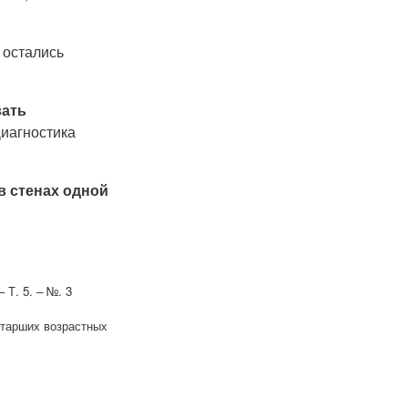
 остались
вать
иагностика
в стенах одной
 Т. 5. – №. 3
старших возрастных