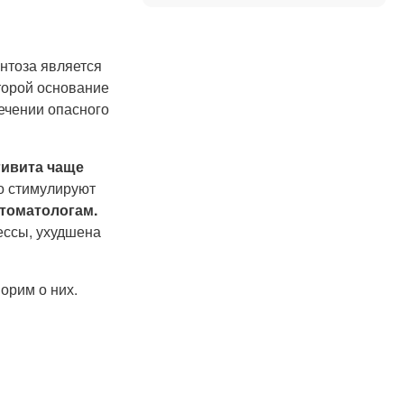
онтоза является
торой основание
ечении опасного
гивита чаще
о стимулируют
томатологам.
ессы, ухудшена
орим о них.