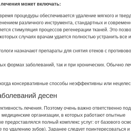
лечения может включать:
время процедуры обеспечивается удаление мягкого и тверд
менением различного инструмента, стандартных и современ
ется стимуляция процессов регенерации тканей. Это позво
некоторых случаях врачам удается полностью устранить все
ологи назначают препараты для снятия отеков с противо
рых формах заболеваний, так и при хронических. Обычно л
, когда консервативные способы неэффективны или нецеле
аболеваний десен
ктивность лечения. Поэтому очень важно ответственно подо
 медицинские организации, в которых работают опытные
е предоставлялся полный комплекс услуг: от базового осм
 по удалению зубов). Заранее следует поинтересоваться и 