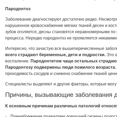
Пародонтоз
Заболевание диагностируют достаточно редко. Несмотря 
нарушенное кровоснабжение мягких тканей десен и кост
зубов оголяется, десны становятся неравномерными по 
процесса. Нередко пародонтоз не проявляется никаким
Интересно, что зачастую все вышеперечисленные забо
всего страдают беременные, дети и подростки.
Это о
воспаление.
Пародонтитом чаще остальных страдают
Пародонтозу подвержены люди пожилого возраста.
проходимость сосудов и снижено снабжение тканей це
Специалисты выделяют и другие факторы, которые могут
Причины, вызывающие заболевания 
К основным причинам различных патологий относят
Пренебрежение правилами домашней гигиены полост