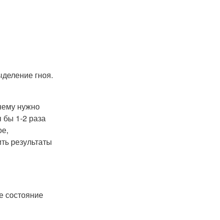
ыделение гноя.
нему нужно
 бы 1-2 раза
ое,
ить результаты
е состояние