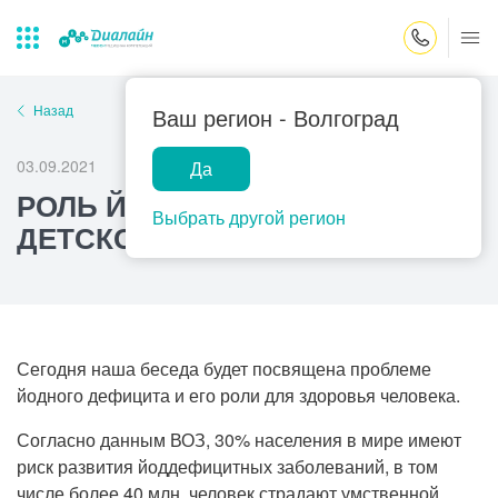
Закрыть поиск
Назад
Ваш регион -
Волгоград
03.09.2021
Да
Лаборатории
Центр помощи
Популярные запросы
РОЛЬ ЙОДА В РАЗВИТИИ
на дому
Выбрать другой регион
ДЕТСКОГО ОРГАНИЗМА
Прием гинеколога
Прием оториноларинголога
Прием дерматолога
Прием гастроэнтеролога
Сегодня наша беседа будет посвящена проблеме
Прием офтальмолога
йодного дефицита и его роли для здоровья человека.
Прием уролога
Согласно данным ВОЗ, 30% населения в мире имеют
риск развития йоддефицитных заболеваний, в том
Прием хирурга
числе более 40 млн. человек страдают умственной