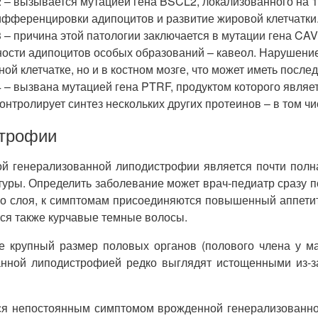
– вызывается мутацией гена BSCL2, локализованного на 11
дифференцировки адипоцитов и развитие жировой клетчатки
 причина этой патологии заключается в мутации гена CAV1
ости адипоцитов особых образований – кавеол. Нарушение 
ой клетчатке, но и в костном мозге, что может иметь после
 вызвана мутацией гена PTRF, продуктом которого являетс
нтролирует синтез нескольких других протеинов – в том чис
строфии
 генерализованной липодистрофии является почти полная
туры. Определить заболевание может врач-педиатр сразу 
о слоя, к симптомам присоединяются повышенный аппетит
тся также курчавые темные волосы.
е крупный размер половых органов (полового члена у мал
анной липодистрофией редко выглядят истощенными из-з
тся непостоянным симптомом врожденной генерализованно