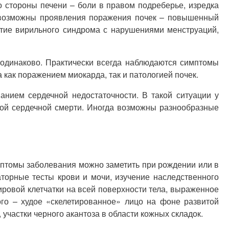
 стороны печени – боли в правом подреберье, изредка
, возможны проявления поражения почек – повышенный
итие вирильного синдрома с нарушениями менструаций,
одинаково. Практически всегда наблюдаются симптомы
 как поражением миокарда, так и патологией почек.
нием сердечной недостаточности. В такой ситуации у
ой сердечной смерти. Иногда возможны разнообразные
мптомы заболевания можно заметить при рождении или в
орные тесты крови и мочи, изучение наследственного
ировой клетчатки на всей поверхности тела, выраженное
го – худое «скелетированное» лицо на фоне развитой
участки черного акантоза в области кожных складок.