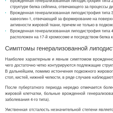
Врожденная генерализованная липодистрофия типа 2 
структуре белка сейпина, отвечающего за процессы 
Врожденная генерализованная липодистрофия типа 3 –
кавеолин-1, отвечающий за формирование на поверхн
активности жировой ткани, причем не только в подкожн
Врожденная генерализованная липодистрофия типа 4 –
расположен на 17-й хромосоме и посредством белка ко
Симптомы генерализованной липоди
Наиболее характерным и явным симптомом врожденной
чего достаточно четко контурируются подлежащие струк
В дальнейшем, помимо истончения подкожного жировог
стоп, кистей, нижней челюсти, в ряде случаев наблюдаю
После пубертатного периода нередко отмечается боле
жировой клетчатки, больные врожденной генерализов
заболевания 4-го типа).
Умственная отсталость незначительной степени являе