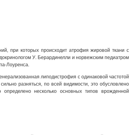
ний, при которых происходит атрофия жировой ткани с
докринологом У. Берардинелли и норвежским педиатром
па-Лоуренса.
 генерализованная липодистрофия с одинаковой частотой
сильно разняться, по всей видимости, это обусловлено
о определено несколько основных типов врожденной