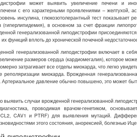
дистрофии может выявить увеличение печени и иногд
 печени с его характерными проявлениями – желтухой, ас
овень инсулина, глюкозотолерантный тест показывает ре
(гиперлипидемия), в основном за счет фракции липопро
жденной генерализованной липодистрофии присоединяются 
 их функций вплоть до хронической почечной недостаточнос
денной генерализованной липодистрофии включает в себя
величение размеров сердца (кардиомегалия), которое мож
мерно затрагивает все отделы миокарда, что легко увидет
е реполяризации миокарда. Врожденная генерализованна
ь. Артериальное давление обычно повышено, это может бы
о выявить случаи врожденной генерализованной липодистр
диагностика, проводимая врачом-генетиком, основыва
SCL2, CAV1 и PTRF) для выявления мутаций. Дифферен
новидностями этого состояния, анорексией, болезнью Ице
ой липодистрофии