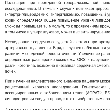
Пальпация при врожденной генерализованной липо
исследованиями. В тяжелых случаях возникает цирроз
гипертриглицеридемию, гипергликемию, повышенный ур
крови определяется общее повышение уровня липидов 
глюкозы превышает 10 ммоль/л, то к проявлениям вро
в том числе и ультразвуковое, может выявить нарушение
Исследование сердечно-сосудистой системы при врож
артериального давления. В ряде случаев наблюдается у
развитием сердечной недостаточности. Увеличение равно
определяться расширение комплекса QRS и нарушени
различного типа, возможна внезапная сердечная смерт
почек.
При изучении наследственного анамнеза пациента можн
рецессивный характер наследования. Генетическая 
ассоциированных с заболеванием генов (AGPAT2, B
липодистрофии следует проводить с приобретенными раз
Лечение врожденной генерализованн