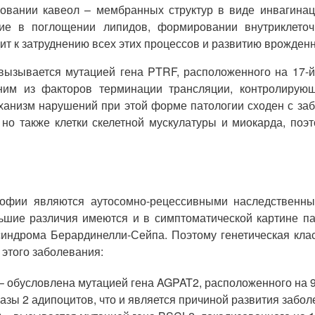
овании кавеол – мембранных структур в виде инвагинац
ие в поглощении липидов, формировании внутриклето
ит к затруднению всех этих процессов и развитию врожден
ызывается мутацией гена PTRF, расположенного на 17-й
я одним из факторов терминации трансляции, контролиру
механизм нарушений при этой форме патологии сходен с за
, но также клетки скелетной мускулатуры и миокарда, по
офии являются аутосомно-рецессивными наследственным
шие различия имеются и в симптоматической картине пат
индрома Берардинелли-Сейпа. Поэтому генетическая кла
 этого заболевания:
 обусловлена мутацией гена AGPAT2, расположенного на 9-
ы 2 адипоцитов, что и является причиной развития забол