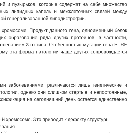
ий и пузырьков, которые содержат на себе множество
чных липидных капель и межклеточных связей между
ной генерализованной липодистрофии.
 хромосоме. Продукт данного гена, одноименный белок
ющих образование ряда других протеинов, в частности,
болеванием 3-го типа. Особенностью мутации гена PTRF
этому эта форма патологии чаще других сопровождается
и заболеваниями, различаются лишь генетические и
ологии, однако они слишком стертые и непостоянные,
ссификация на сегодняшний день остается единственно
й хромосоме. Это приводит к дефекту структуры
евания.