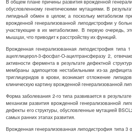
В общем плане причины развития врожденной генерализ
обусловленному генетическими мутациями. В результа
липидный обмен в целом; а поскольку метаболизм пр
врожденной генерализованной липодистрофии у больны
участвующие в их метаболизме. В первую очередь, это
мышцах, что приводит к расстройству их функций.
Врожденная генерализованная липодистрофия типа 1 
ацилглицерол-3-фосфат-О-ацилтрансферазу 2, отвеч
активности фермента в результате дефектной структу
мембраны адипоцитов нестабильными из-за дефицита 
триглицеридов в крови, возникает отложение липидов
клиническую картину врожденной генерализованной ли
Форма заболевания 2-го типа развивается в результат
механизм развития врожденной генерализованной липо
дефекты его структуры, обусловленные мутацией BSCL2
самых ранних этапах развития.
Врожденная генерализованная липодистрофия типа 3 об