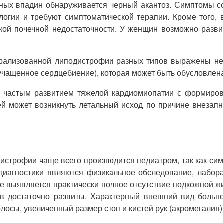
ных впадин обнаруживается черный акантоз. Симптомы со
ологии и требуют симптоматической терапии. Кроме того
еской почечной недостаточности. У женщин возможно разв
рализованной липодистрофии разных типов выражены не
учащенное сердцебиение), которая может быть обусловлена
е частым развитием тяжелой кардиомиопатии с формирова
й может возникнуть летальный исход по причине внезапн
строфии чаще всего производится педиатром, так как си
иагностики являются физикальное обследование, лаборат
е выявляется практически полное отсутствие подкожной ж
в достаточно развиты. Характерный внешний вид больно
сы, увеличенный размер стоп и кистей рук (акромегалия), 