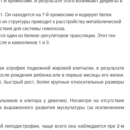
-й хромосоме. В результате этого возникают дефекты в
.
. Он находится на 7-й хромосоме и кодирует белок
их структуры приводит к расстройству метаболической
дствия для системы гемопоэза.
я один из белков–регуляторов трансляции. Этот ген
ле и кавеолинов 1 и 3.
 атрофия подкожной жировой клетчатки, в результате
после рождения ребенка или в первые месяцы его жизни.
, быстрый рост, более крупные относительные размеры
ьчиков и клитора у девочек). Несмотря на отсутствие
а выраженного развития мускулатуры (за исключением
й липодистрофии, чаще всего она наблюдается при 2-м