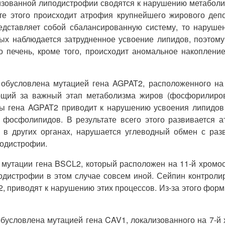
ованной липодистрофии сводятся к нарушению метаболизм
те этого происходит атрофия крупнейшего жирового депо 
едставляет собой сбалансированную систему, то нарушен
х наблюдается затрудненное усвоение липидов, поэтому 
 печень, кроме того, происходит аномальное накопление
обусловлена мутацией гена AGPAT2, расположенного на 
ающий за важный этап метаболизма жиров (фосфорилиро
ры гена AGPAT2 приводит к нарушению усвоения липидов п
фосфолипидов. В результате всего этого развивается 
 в других органах, нарушается углеводный обмен с разв
подистрофии.
е мутации гена BSCL2, который расположен на 11-й хромос
дистрофии в этом случае совсем иной. Сейпин контроли
, приводят к нарушению этих процессов. Из-за этого форм
условлена мутацией гена CAV1, локализованного на 7-й 