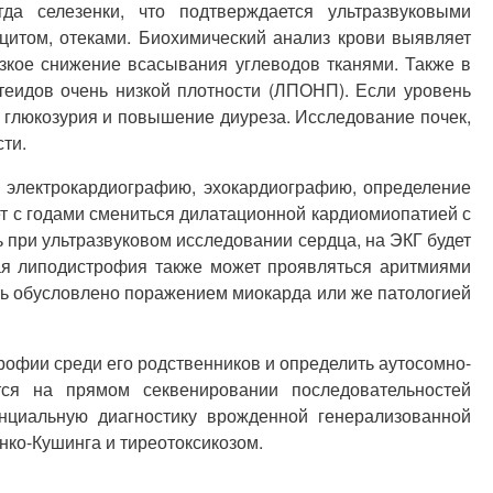
а селезенки, что подтверждается ультразвуковыми
цитом, отеками. Биохимический анализ крови выявляет
зкое снижение всасывания углеводов тканями. Также в
теидов очень низкой плотности (ЛПОНП). Если уровень
глюкозурия и повышение диуреза. Исследование почек,
ти.
 электрокардиографию, эхокардиографию, определение
ет с годами смениться дилатационной кардиомиопатией с
ь при ультразвуковом исследовании сердца, на ЭКГ будет
я липодистрофия также может проявляться аритмиями
ть обусловлено поражением миокарда или же патологией
офии среди его родственников и определить аутосомно-
ется на прямом секвенировании последовательностей
циальную диагностику врожденной генерализованной
нко-Кушинга и тиреотоксикозом.