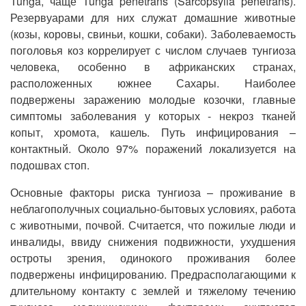
Tunga, чаще Tunga penetrans (Sarcopsylla penetrans).
Резервуарами для них служат домашние животные
(козы, коровы, свиньи, кошки, собаки). Заболеваемость
поголовья коз коррелирует с числом случаев тунгиоза
человека, особенно в африканских странах,
расположенных южнее Сахары. Наиболее
подвержены заражению молодые козочки, главные
симптомы заболевания у которых - некроз тканей
копыт, хромота, кашель. Путь инфицирования –
контактный. Около 97% поражений локализуется на
подошвах стоп.
Основные факторы риска тунгиоза – проживание в
неблагополучных социально-бытовых условиях, работа
с животными, почвой. Считается, что пожилые люди и
инвалиды, ввиду снижения подвижности, ухудшения
остроты зрения, одинокого проживания более
подвержены инфицированию. Предрасполагающими к
длительному контакту с землей и тяжелому течению