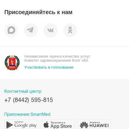
Наши преимущества
Присоединяйтесь к нам
Пациентам
Отзывы
Независимая оценка качества услуг.
Комитет здравоохранения Волг. обл.
Участвовать в голосовании
Контактный центр
+7 (8442) 595-815
Приложение SmartMed