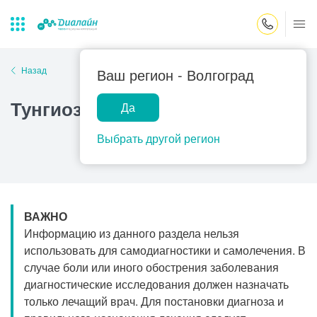
Закрыть поиск
Назад
Ваш регион -
Волгоград
Тунгиоз
Да
Лаборатории
Центр помощи
Популярные запросы
на дому
Выбрать другой регион
Прием гинеколога
Прием оториноларинголога
Прием дерматолога
ВАЖНО
Прием гастроэнтеролога
Информацию из данного раздела нельзя
Прием офтальмолога
использовать для самодиагностики и самолечения. В
случае боли или иного обострения заболевания
Прием уролога
диагностические исследования должен назначать
Прием хирурга
только лечащий врач. Для постановки диагноза и