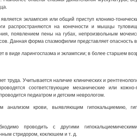
ца.
ляется эклампсия или общий приступ клонико-тонически
роги распространяются на конечности и мышцы туловищ
ния, появлением пены на губах, непроизвольным мочеис
асов. Данная форма спазмофилии представляет опасность в
ет в виде ларингоспазма и эклампсии; в более старшем воз
ет труда. Учитывается наличие клинических и рентгенолог
проводятся соответствующие механические или кожно-
проводится педиатром и детским неврологом.
им анализом крови, выявляющим гипокальциемию, ги
бходимо проводить с другими гипокальциемическим
ным стридором, коклюшем и т. д.