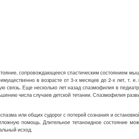
остояние, сопровождающееся спастическим состоянием мышц
ущественно в возрасте от 3-х месяцев до 2-х лет, т. е. 
скую связь. Еще несколько лет назад спазмофилия в педиа
шению числа случаев детской тетании. Спазмофилия развива
пазма или общих судорог с потерей сознания и остановко
еотложную помощь. Длительное тетаноидное состояние м
тальный исход.