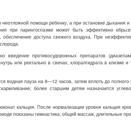
я неотложной помощи ребенку, а при остановке дыхания 
ния при ларингоспазме может быть эффективно обрызг
, обеспечение доступа свежего воздуха. При неэффекти
слорода.
о введение противосудорожных препаратов (диазепам
трь или ректально в свечах, хлоралгидрата в клизме и т
ся водная пауза на 8—12 часов, затем вплоть до полного
скармливание; более старшим детям назначается углево
люконат кальция. После нормализации уровня кальция кр
иоде показаны гимнастика, общий массаж, длительные про