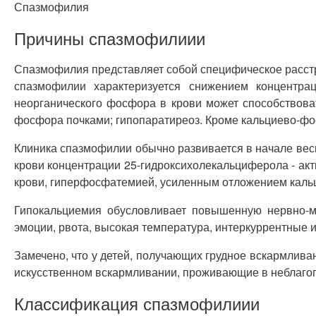
Спазмофилия
Причины спазмофилиии
Спазмофилия представляет собой специфическое расстр
спазмофилии характеризуется снижением концентр
неорганического фосфора в крови может способствова
фосфора почками; гипопаратиреоз. Кроме кальциево-фо
Клиника спазмофилии обычно развивается в начале вес
крови концентрации 25-гидроксихолекальциферола - ак
крови, гиперфосфатемией, усиленным отложением кальция
Гипокальциемия обусловливает повышенную нервно-мы
эмоции, рвота, высокая температура, интеркуррентные и
Замечено, что у детей, получающих грудное вскармлива
искусственном вскармливании, проживающие в неблагоп
Классификация спазмофилиии