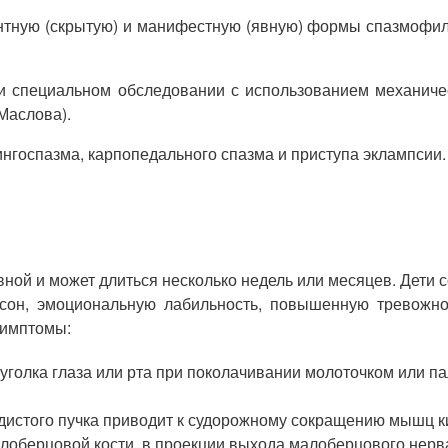
ентную (скрытую) и манифестную (явную) формы спазмофили
 специальном обследовании с использованием механичес
Маслова).
нгоспазма, карпопедального спазма и приступа эклампсии.
вной и может длиться несколько недель или месяцев. Дети
 сон, эмоциональную лабильность, повышенную тревожно
симптомы:
уголка глаза или рта при поколачивании молоточком или пал
удистого пучка приводит к судорожному сокращению мышц к
алоберцовой кости, в проекции выхода малоберцового нер