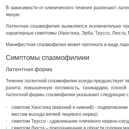
В зависимости от клинического течения различают лат
явную.
Латентная спазмофилия выявляется исключительно при
характерные симптомы (Хвостека, Эрба, Труссо, Люста, 
Манифестная спазмофилия может протекать в виде лари
Симптомы спазмофилиии
Латентная форма
Течение латентной спазмофилии всегда предшествует я
рахита: повышенную потливость, тахикардию, плохой
латентной формы спазмофилии указывают следующие 
симптом Хвостека (верхний и нижний) - подергивание 
местам выхода ветвей лицевого нерва);
симптом Труссо - сдавливание плечевого нервно-сос
симптом Люста – поколачивание в области головки м