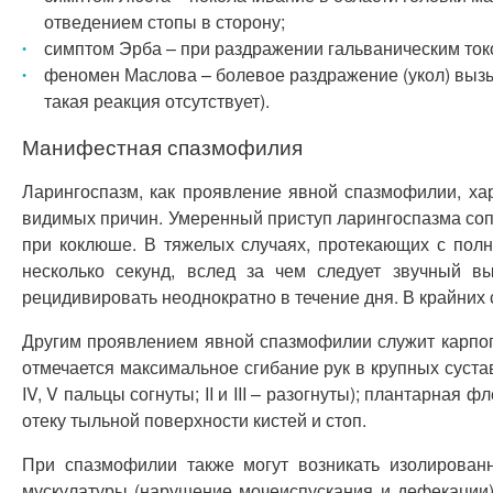
отведением стопы в сторону;
симптом Эрба – при раздражении гальваническим токо
феномен Маслова – болевое раздражение (укол) вызы
такая реакция отсутствует).
Манифестная спазмофилия
Ларингоспазм, как проявление явной спазмофилии, ха
видимых причин. Умеренный приступ ларингоспазма со
при коклюше. В тяжелых случаях, протекающих с полн
несколько секунд, вслед за чем следует звучный 
рецидивировать неоднократно в течение дня. В крайних 
Другим проявлением явной спазмофилии служит карпопе
отмечается максимальное сгибание рук в крупных сустав
IV, V пальцы согнуты; II и III – разогнуты); плантарн
отеку тыльной поверхности кистей и стоп.
При спазмофилии также могут возникать изолированн
мускулатуры (нарушение мочеиспускания и дефекации)