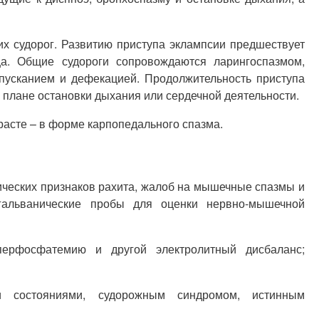
х судорог. Развитию приступа эклампсии предшествует
а. Общие судороги сопровождаются ларингоспазмом,
пусканием и дефекацией. Продолжительность приступа
 плане остановки дыхания или серд­ечной деятельности.
расте – в форме карпопедального спазма.
ических признаков рахита, жалоб на мышечные спазмы и
гальванические пробы для оценки нервно-мышечной
перфосфатемию и другой электролитный дисбаланс;
и состояниями, судорожным синдромом, истинным