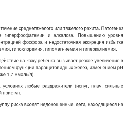
ечение среднетяжелого или тяжелого рахита. Патогенез
не гиперфосфатемии и алкалоза. Повышению уровня
ентрацией фосфора и недостаточная экскреция избытка
мия, гипохлоремия, гипомагниемия и гиперкалиемия.
ействие на кожу ребенка вызывает резкое увеличение в
авлением функции паращитовидных желез, изменением pH
е 1,7 ммоль/л).
 условиях любые раздражители (испуг, плач, сильные
й приступ.
руппу риска входят недоношенные, дети, находящиеся на