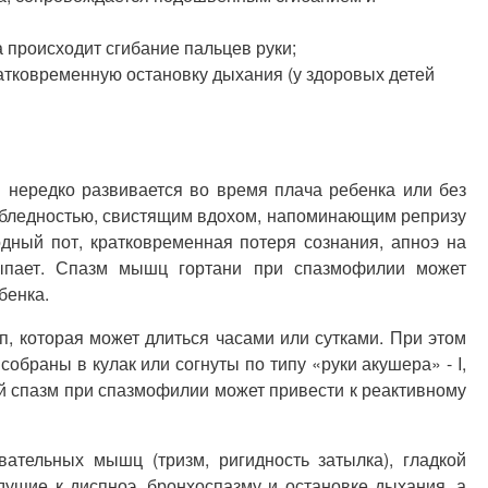
 происходит сгибание пальцев руки;
атковременную остановку дыхания (у здоровых детей
 нередко развивается во время плача ребенка или без
 бледностью, свистящим вдохом, напоминающим репризу
дный пот, кратковременная потеря сознания, апноэ на
сыпает. Спазм мышц гортани при спазмофилии может
бенка.
, которая может длиться часами или сутками. При этом
обраны в кулак или согнуты по типу «руки акушера» - I,
ный спазм при спазмофилии может привести к реактивному
ательных мышц (тризм, ригидность затылка), гладкой
ущие к диспноэ, бронхоспазму и остановке дыхания, а