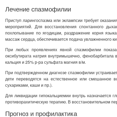
Лечение спазмофилии
Приступ ларингоспазма или эклампсии требует оказани
мероприятий. Для восстановления спонтанного дыха
похлопывание по ягодицам, раздражение корня языка
массаж сердца, обеспечивается подача увлажненного ки
При любых проявлениях явной спазмофилии показан
оксибутирата натрия внутримышечно, фенобарбитала вну
кальция и 25% р-ра сульфата магния в/м.
При подтвержденном диагнозе спазмофилии устраивает
дети переводятся на естественное или смешанное в
сухариками, каши и пр.).
Для ликвидации гипокальциемии внутрь назначается г
противорахитическую терапию. В восстановительном пер
Прогноз и профилактика