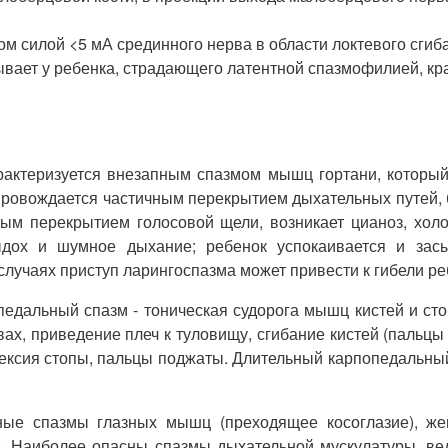
м силой <5 мА срединного нерва в области локтевого сгиба
вает у ребенка, страдающего латентной спазмофилией, кр
рактеризуется внезапным спазмом мышц гортани, который
провождается частичным перекрытием дыхательных путей,
ым перекрытием голосовой щели, возникает цианоз, холо
выдох и шумное дыхание; ребенок успокаивается и за
случаях приступ ларингоспазма может привести к гибели ре
дальный спазм - тоническая судорога мышц кистей и стоп
ах, приведение плеч к туловищу, сгибание кистей (пальцы с
ая флексия стопы, пальцы поджаты. Длительный карпопедаль
ые спазмы глазных мышц (преходящее косоглазие), жев
. Наиболее опасны спазмы дыхательной мускулатуры, вед