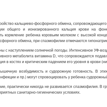
ойство кальциево-фосфорного обмена, сопровождающего т
ации общего и ионизированного кальция крови на фо
ть кормление ребенка коровьим молоком с высокой конц
сфорного обмена, при спазмофилии отмечаются гипонатрие
ны с наступлением солнечной погоды. Интенсивное УФ-возд
тивного метаболита витамина D, что сопровождается под
 в костях и критическим падением его уровня в крови (ниж
шечную возбудимость и судорожную готовность. В этих
нфекции и пр.) могут спровоцировать у ребенка судорожны
ние, практически никогда не развивается спазмофилия. В г
риятных санитарно-гигиенических условиях.