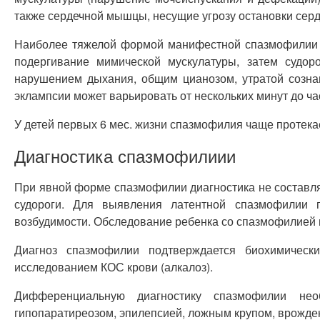
также сердечной мышцы, несущие угрозу остановки серд
Наиболее тяжелой формой манифестной спазмофилии яв
подергивание мимической мускулатуры, затем судо
нарушением дыхания, общим цианозом, утратой созна
эклампсии может варьировать от несколь­ких минут до ч
У детей первых 6 мес. жизни спазмофилия чаще протека
Диагностика спазмофилиии
При явной форме спазмофилии диагностика не составля
судороги. Для выявления латентной спазмофилии 
возбудимости. Обследование ребенка со спазмофилией 
Диагноз спазмофилии подтверждается биохимическ
исследованием КОС крови (алкалоз).
Дифференциальную диагностику спазмофилии нео
гипопаратиреозом, эпилепсией, ложным крупом, врожден