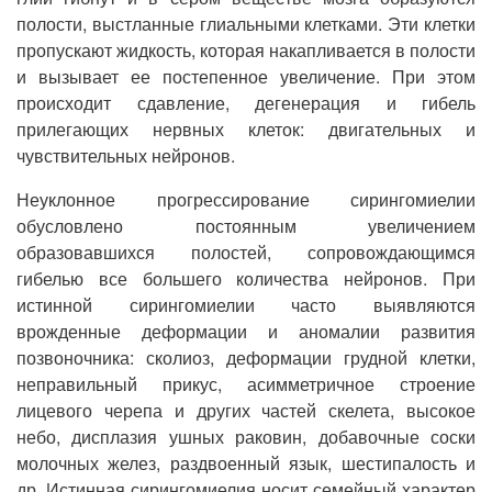
полости, выстланные глиальными клетками. Эти клетки
пропускают жидкость, которая накапливается в полости
и вызывает ее постепенное увеличение. При этом
происходит сдавление, дегенерация и гибель
прилегающих нервных клеток: двигательных и
чувствительных нейронов.
Неуклонное прогрессирование сирингомиелии
обусловлено постоянным увеличением
образовавшихся полостей, сопровождающимся
гибелью все большего количества нейронов. При
истинной сирингомиелии часто выявляются
врожденные деформации и аномалии развития
позвоночника: сколиоз, деформации грудной клетки,
неправильный прикус, асимметричное строение
лицевого черепа и других частей скелета, высокое
небо, дисплазия ушных раковин, добавочные соски
молочных желез, раздвоенный язык, шестипалость и
др. Истинная сирингомиелия носит семейный характер