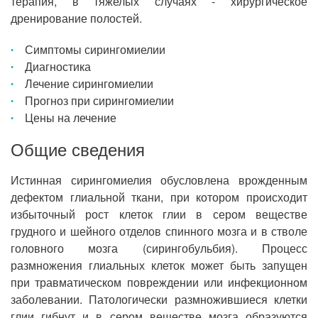
терапия, в тяжелых случаях - хирургическое
дренирование полостей.
Симптомы сирингомиелии
Диагностика
Лечение сирингомиелии
Прогноз при сирингомиелии
Цены на лечение
Общие сведения
Истинная сирингомиелия обусловлена врожденным
дефектом глиальной ткани, при котором происходит
избыточный рост клеток глии в сером веществе
грудного и шейного отделов спинного мозга и в стволе
головного мозга (сирингобульбия). Процесс
размножения глиальных клеток может быть запущен
при травматическом повреждении или инфекционном
заболевании. Патологически размножившиеся клетки
глии гибнут и в сером веществе мозга образуются