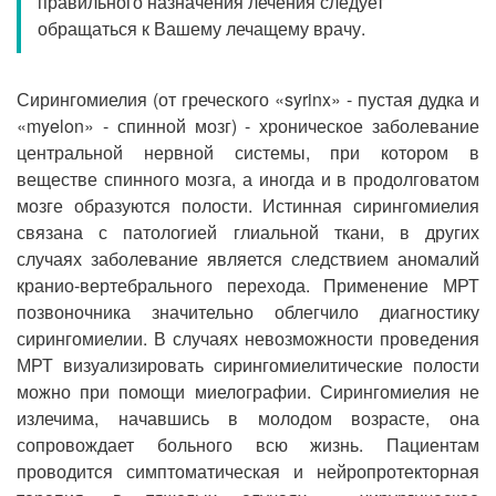
правильного назначения лечения следует
Прием кардиолога
обращаться к Вашему лечащему врачу.
Сирингомиелия (от греческого «syrinx» - пустая дудка и
«myelon» - спинной мозг) - хроническое заболевание
центральной нервной системы, при котором в
веществе спинного мозга, а иногда и в продолговатом
мозге образуются полости. Истинная сирингомиелия
связана с патологией глиальной ткани, в других
случаях заболевание является следствием аномалий
кранио-вертебрального перехода. Применение МРТ
позвоночника значительно облегчило диагностику
сирингомиелии. В случаях невозможности проведения
МРТ визуализировать сирингомиелитические полости
можно при помощи миелографии. Сирингомиелия не
излечима, начавшись в молодом возрасте, она
сопровождает больного всю жизнь. Пациентам
проводится симптоматическая и нейропротекторная