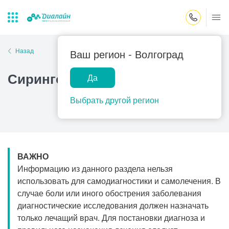
Закрыть поиск
Назад
Ваш регион -
Волгоград
Сирингомиелия
Да
Лаборатории
Центр помощи
Популярные запросы
на дому
Выбрать другой регион
Прием гинеколога
Прием оториноларинголога
Прием дерматолога
ВАЖНО
Прием гастроэнтеролога
Информацию из данного раздела нельзя
Прием офтальмолога
использовать для самодиагностики и самолечения. В
случае боли или иного обострения заболевания
Прием уролога
диагностические исследования должен назначать
Прием хирурга
только лечащий врач. Для постановки диагноза и