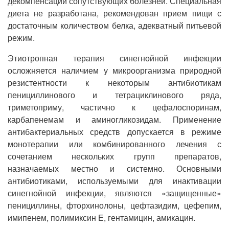
декомпенсации сопутствующих болезней. Специальная
диета не разработана, рекомендован прием пищи с
достаточным количеством белка, адекватный питьевой
режим.
Этиотропная терапия синегнойной инфекции
осложняется наличием у микроорганизма природной
резистентности к некоторым антибиотикам
пенициллинового и тетрациклинового ряда,
триметоприму, частично к цефалоспоринам,
карбапенемам и аминогликозидам. Применение
антибактериальных средств допускается в режиме
монотерапии или комбинированного лечения с
сочетанием нескольких групп препаратов,
назначаемых местно и системно. Основными
антибиотиками, используемыми для инактивации
синегнойной инфекции, являются «защищенные»
пенициллины, фторхинолоны, цефтазидим, цефепим,
имипенем, полимиксин Е, гентамицин, амикацин.