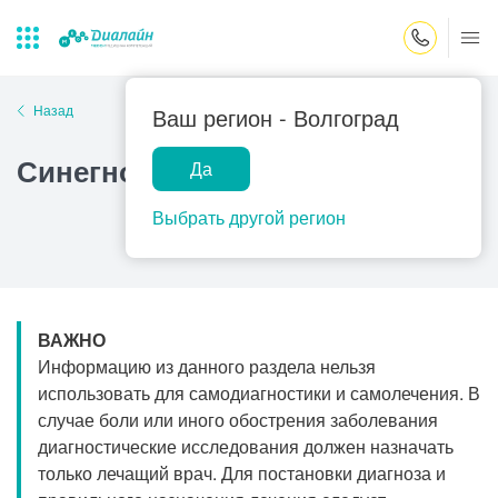
Закрыть поиск
Назад
Ваш регион -
Волгоград
Синегнойная инфекция
Да
Лаборатории
Центр помощи
Популярные запросы
на дому
Выбрать другой регион
Прием гинеколога
Прием оториноларинголога
Прием дерматолога
ВАЖНО
Прием гастроэнтеролога
Информацию из данного раздела нельзя
Прием офтальмолога
использовать для самодиагностики и самолечения. В
случае боли или иного обострения заболевания
Прием уролога
диагностические исследования должен назначать
Прием хирурга
только лечащий врач. Для постановки диагноза и