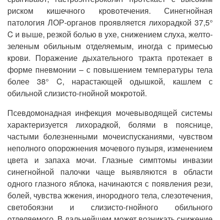
риском кишечного кровотечения. Синегнойная
патология ЛОР-органов проявляется лихорадкой 37,5°
C и выше, резкой болью в ухе, снижением слуха, желто-
зеленым обильным отделяемым, иногда с примесью
крови. Поражение дыхательного тракта протекает в
форме пневмонии – с повышением температуры тела
более 38° C, нарастающей одышкой, кашлем с
обильной слизисто-гнойной мокротой.
Псевдомонадная инфекция мочевыводящей системы
характеризуется лихорадкой, болями в пояснице,
частыми болезненными мочеиспусканиями, чувством
неполного опорожнения мочевого пузыря, изменением
цвета и запаха мочи. Глазные симптомы инвазии
синегнойной палочки чаще выявляются в области
одного глазного яблока, начинаются с появления рези,
болей, чувства жжения, инородного тела, слезотечения,
светобоязни и слизисто-гнойного обильного
отделяемого. В дальнейшем может возникать снижение