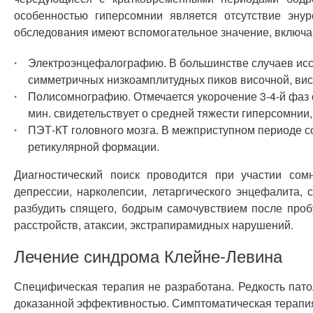
особенностью гиперсомнии является отсутствие эну
обследования имеют вспомогательное значение, включа
Электроэнцефалографию. В большинстве случаев ис
симметричных низкоамплитудных пиков височной, вис
Полисомнографию. Отмечается укорочение 3-4-й фаз
мин. свидетельствует о средней тяжести гиперсомнии
ПЭТ-КТ головного мозга. В межприступном периоде со
ретикулярной формации.
Диагностический поиск проводится при участии сом
депрессии, нарколепсии, летаргического энцефалита,
разбудить спящего, бодрым самочувствием после проб
расстройств, атаксии, экстрапирамидных нарушений.
Лечение синдрома Клейне-Левина
Специфическая терапия не разработана. Редкость пато
доказанной эффективностью. Симптоматическая терапия