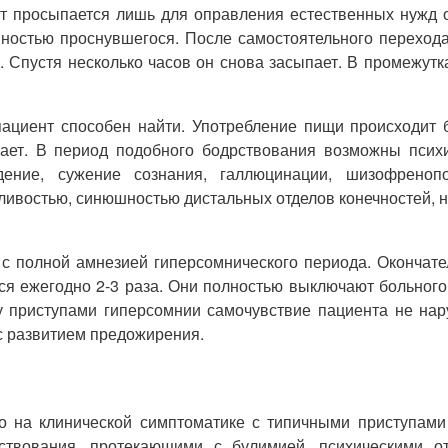
нт просыпается лишь для оправления естественных нужд 
ностью проснувшегося. После самостоятельного перехода
 Спустя несколько часов он снова засыпает. В промежутка
пациент способен найти. Употребление пищи происходит б
ает. В период подобного бодрствования возможны психич
дение, сужение сознания, галлюцинации, шизофреноп
ивостью, синюшностью дистальных отделов конечностей, но
 с полной амнезией гиперсомнического периода. Окончате
ся ежегодно 2-3 раза. Они полностью выключают больног
у приступами гиперсомнии самочувствие пациента не нар
с развитием предожирения.
 на клинической симптоматике с типичными приступами
твования, протекающими с булимией, психическими от