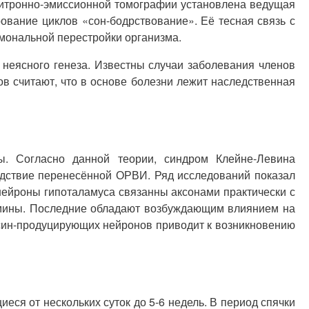
итронно-эмиссионной томографии установлена ведущая
вание циклов «сон-бодрствование». Её тесная связь с
мональной перестройки организма.
неясного генеза. Известны случаи заболевания членов
в считают, что в основе болезни лежит наследственная
ы. Согласно данной теории, синдром Клейне-Левина
дствие перенесённой ОРВИ. Ряд исследований показал
нейроны гипоталамуса связанны аксонами практически с
амины. Последние обладают возбуждающим влиянием на
ксин-продуцирующих нейронов приводит к возникновению
ся от нескольких суток до 5-6 недель. В период спячки