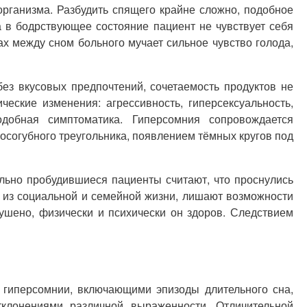
организма. Разбудить спящего крайне сложно, подобное
 в бодрствующее состояние пациент не чувствует себя
х между сном больного мучает сильное чувство голода,
ез вкусовых предпочтений, сочетаемость продуктов не
еские изменения: агрессивность, гиперсексуальность,
одобная симптоматика. Гиперсомния сопровождается
согубного треугольника, появлением тёмных кругов под
льно пробудившиеся пациенты считают, что проснулись
о из социальной и семейной жизни, лишают возможности
ушено, физически и психически он здоров. Следствием
 гиперсомнии, включающими эпизоды длительного сна,
клонениями различной выраженности. Отличительной