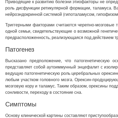
Приводящие к развитию болезни этиофакторы не опре
роль дисфункции ретикулярной формации, таламуса. В
нейроэндокринной системой (гипоталамусом, гипофизом
Триггерными факторами считаются черепно-мозговые т
одной семьи, свидетельствующие о возможной генетиче
предрасположенность, реализующаяся под действием тр
Патогенез
Высказано предположение, что патогенетическую о
представляет собой аутоиммунный энцефалит с изоли
ведущую патогенетическую роль церебральных орексино
любым участком головного мозга. Орексин-продуциру
мозговую кору и таламус. Таким образом, орексины по
сонливости, переходу в состояние сна.
Симптомы
Основу клинической картины составляют приступообразн