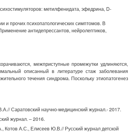
сихостимуляторов: метилфенидата, эфедрина, D-
и и прочих психопатологических симптомов. В
 Применение антидепрессантов, нейролептиков,
орачиваются, межприступные промежутки удлиняются,
симальный описанный в литературе стаж заболевания
жительного течения синдрома. Поскольку этиопатогенез
В.А.// Саратовский научно-медицинский журнал.- 2017.
кий журнал. – 2016.
 Котов А.С., Елисеев Ю.В.// Русский журнал детской