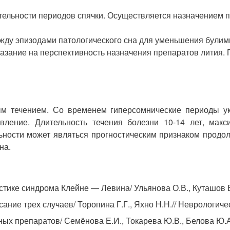
ельности периодов спячки. Осуществляется назначением п
жду эпизодами патологического сна для уменьшения булими
казание на перспективность назначения препаратов лития.
ым течением. Со временем гиперсомнические периоды ук
вление. Длительность течения болезни 10-14 лет, мак
льности может являться прогностическим признаком продол
на.
остике синдрома Клейне — Левина/ Ульянова О.В., Куташов 
ие трех случаев/ Торопина Г.Г., Яхно Н.Н.// Неврологичес
 препаратов/ Семёнова Е.И., Токарева Ю.В., Белова Ю.А.,