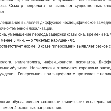
реза. Осмотр невролога не выявляет существенных откл
ют:
следование выявляет диффузное неспецифическое замедле
очно-теменной локализации.
 сна, уменьшение периода задержки фазы сна, времени RE
, менее 5 мин. — о тяжёлых нарушениях.
ответствует норме. В фазе гиперсомнии выявляет резкое с
нолога, эпилептолога, инфекциониста, психиатра. Диф
 сомнамбулизма. Нарколепсия отличается короткими эпизо
уждения. Гиперсомния при энцефалите протекает с налич
логии обуславливает сложности клинических исследований
 имеет 2 основных направления: