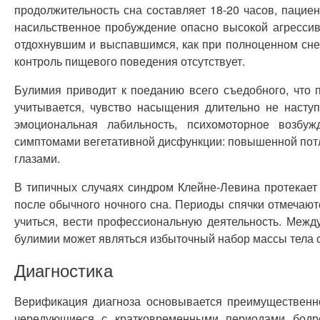
продолжительность сна составляет 18-20 часов, пацие
насильственное пробуждение опасно высокой агрессив
отдохнувшим и выспавшимся, как при полноценном сне.
контроль пищевого поведения отсутствует.
Булимия приводит к поеданию всего съедобного, что 
учитывается, чувство насыщения длительно не наступ
эмоциональная лабильность, психомоторное возбуж
симптомами вегетативной дисфункции: повышенной потл
глазами.
В типичных случаях синдром Клейне-Левина протекает
после обычного ночного сна. Периоды спячки отмечают
учиться, вести профессиональную деятельность. Межд
булимии может являться избыточный набор массы тела 
Диагностика
Верификация диагноза основывается преимущественно
чередующиеся с кратковременными периодами бодрс