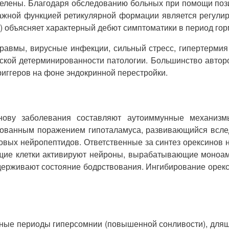
делены. Благодаря обследованию больных при помощи поз
ажной функцией ретикулярной формации является регулиро
) объясняет характерный дебют симптоматики в период гор
равмы, вирусные инфекции, сильный стресс, гипертермия 
ской детерминированности патологии. Большинство авторо
иггеров на фоне эндокринной перестройки.
снову заболевания составляют аутоиммунные механизм
рованным поражением гипоталамуса, развивающийся всле
вых нейропептидов. Ответственные за синтез орексинов 
ющие клетки активируют нейроны, вырабатывающие моно
ддерживают состояние бодрствования. Ингибирование оре
ые периоды гиперсомнии (повышенной сонливости), длящие