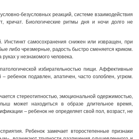
 условно-безусловных реакций, системе взаимодействия
т, кричат. Биологические ритмы дня и ночи долго не
. Инстинкт самосохранения снижен или извращен, при
бые либо чрезмерные, радость быстро сменяется криком.
 руках у незнакомого человека.
 патологической избирательностью пищи. Аффективные
 ребенок подавлен, апатичен, часто озлоблен, угрюм.
ичается стереотипностью, эмоциональной одержимостью,
лыш может находиться в образе длительное время,
ификации – ребенок не определяет свой пол, возраст, не
приятия. Ребенок замечает второстепенные признаки
м», возникают трудности различения одушевленного и