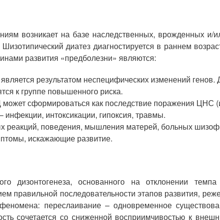
ниям возникает на базе наследственных, врожденных и/и
. Шизотипический диатез диагностируется в раннем возрас
инами развития «предболезни» являются:
является результатом неспецифических изменений генов. Д
тся к группе повышенного риска.
 может сформироваться как последствие поражения ЦНС (
– инфекции, интоксикации, гипоксия, травмы.
х реакций, поведения, мышления матерей, больных шизоф
птомы, искажающие развитие.
ого дизонтогенеза, основанного на отклонении темпа
м правильной последовательности этапов развития, реже 
 феномена: переслаивание – одновременное существован
ость сочетается со сниженной восприимчивостью к внешн