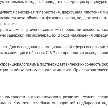
рументальных методов. Проводятся следующие процедуры:
деляется сенсорная гиперестезия, диффузная гипотония м
ечается неустойчивость фиксации взора, недостаточность
, атаксия.
рает анамнез, уточняет симптомы (продолжительность, част
ьную задержку или акселерацию. В ходе наблюдения опреде
4 лет. Для исследования эмоциональной сферы используютс
ь ассоциаций и образов. С 6-7 лет проводится исследован
ктроэнцефалограмма подтверждает гиперсинхронность физ
нкции лимбико-ретикулярного комплекса. При психопатичес
авномерности онтогенетического развития. Усилия спец
выков. Комплекс лечебных мероприятий подбирается инд