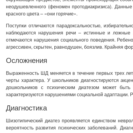
неодушевленного (феномен протодиакризиса). Данные 
красного цвета – «они горячие».
Поступки отличаются парадоксальностью, избирательн
наблюдаются нарушения речи – истинные и ложные за
отмечаются нарушения социального поведения. Ребено
агрессивен, скрытен, равнодушен, боязлив. Крайняя фо
Осложнения
Выраженность ШД меняется в течение первых трех лет
черты характера. У школьников диагностируются акце
дошкольников с психическим диатезом может быть
характеризуются нарушениями социальной адаптации. 
Диагностика
Шизотипический диатез проявляется единством неврол
вероятность развития психических заболеваний. Диаг