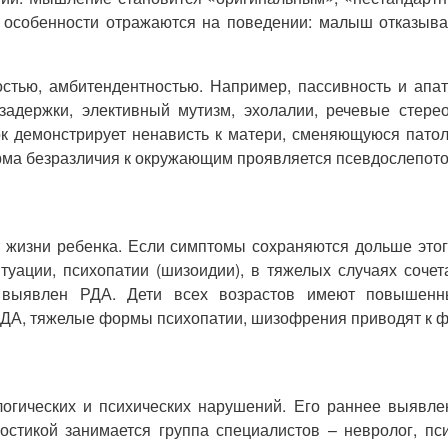
особенности отражаются на поведении: малыш отказывае
остью, амбитендентностью. Например, пассивность и апа
держки, элективный мутизм, эхолалии, речевые стерео
к демонстрирует ненависть к матери, сменяющуюся патол
рма безразличия к окружающим проявляется псевдослепото
 жизни ребенка. Если симптомы сохраняются дольше это
нтуации, психопатии (шизоидии), в тяжелых случаях соч
 выявлен РДА. Дети всех возрастов имеют повышенны
РДА, тяжелые формы психопатии, шизофрения приводят к 
огических и психических нарушений. Его раннее выявле
ностикой занимается группа специалистов – невролог, пс