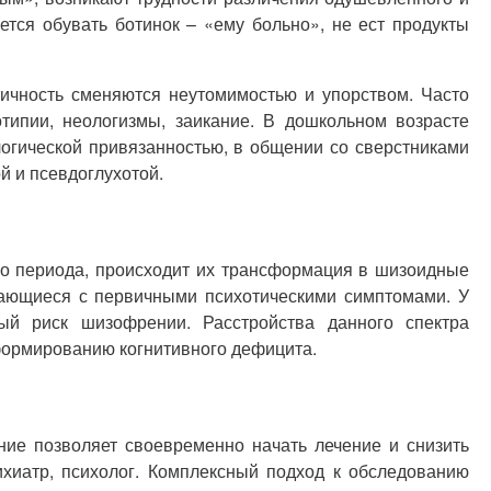
тся обувать ботинок – «ему больно», не ест продукты
тичность сменяются неутомимостью и упорством. Часто
типии, неологизмы, заикание. В дошкольном возрасте
огической привязанностью, в общении со сверстниками
й и псевдоглухотой.
го периода, происходит их трансформация в шизоидные
етающиеся с первичными психотическими симптомами. У
й риск шизофрении. Расстройства данного спектра
формированию когнитивного дефицита.
ние позволяет своевременно начать лечение и снизить
ихиатр, психолог. Комплексный подход к обследованию