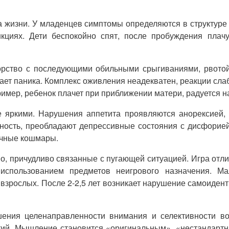
 жизни. У младенцев симптомы определяются в структуре
нкциях. Дети беспокойно спят, после пробуждения плачу
орство с последующими обильными срыгиваниями, рвотой
кает паника. Комплекс оживления неадекватен, реакции сла
мер, ребенок плачет при приближении матери, радуется на
е яркими. Нарушения аппетита проявляются анорексией,
сть, преобладают депрессивные состояния с дисфорией –
очные кошмары.
но, причудливо связанные с пугающей ситуацией. Игра отл
использованием предметов неигрового назначения. Ма
взрослых. После 2-2,5 лет возникает нарушение самоидент
ения целенаправленности внимания и селективности вос
ий. Мышление становится «оригинальным», «нестандартны