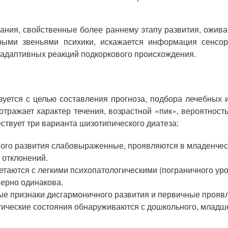
ания, свойственные более раннему этапу развития, ожив
рыми звеньями психики, искажается информация сенсо
адаптивных реакций подкоркового происхождения.
зуется с целью составления прогноза, подбора лечебных 
отражает характер течения, возрастной «пик», вероятнос
ствует три варианта шизотипического диатеза:
ого развития слабовыраженные, проявляются в младенчест
 отклонений.
аются с легкими психопатологическими (пограничного уров
ерно одинакова.
 признаки дисгармоничного развития и первичные проявле
тические состояния обнаруживаются с дошкольного, младше