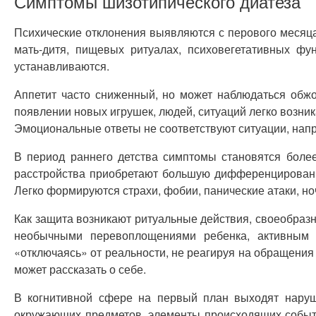
Симптомы шизотипического диатеза
Психические отклонения выявляются с перового месяца
мать-дитя, пищевых ритуалах, психовегетативных фу
устанавливаются.
Аппетит часто сниженный, но может наблюдаться обж
появлении новых игрушек, людей, ситуаций легко возни
Эмоциональные ответы не соответствуют ситуации, напри
В период раннего детства симптомы становятся боле
расстройства приобретают большую дифференцированно
Легко формируются страхи, фобии, панические атаки, н
Как защита возникают ритуальные действия, своеобраз
необычными перевоплощениями ребенка, активным 
«отключаясь» от реальности, не реагируя на обращения 
может рассказать о себе.
В когнитивной сфере на первый план выходят наруш
окружающих предметов, элементы происходящих событ