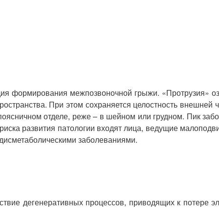
адия формирования межпозвоночной грыжи. «Протрузия» о
остранства. При этом сохраняется целостность внешней ч
поясничном отделе, реже – в шейном или грудном. Пик забо
риска развития патологии входят лица, ведущие малопод
 дисметаболическими заболеваниями.
ствие дегенеративных процессов, приводящих к потере э