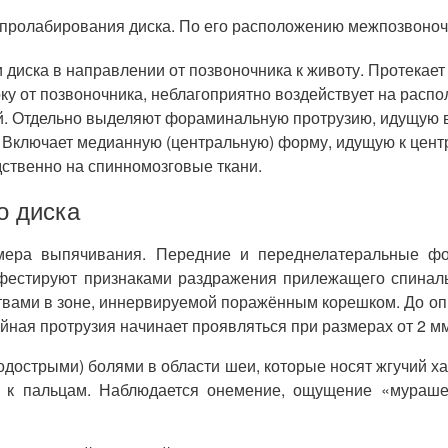
я пролабирования диска. По его расположению межпозвоно
диска в направлении от позвоночника к животу. Протекает 
оку от позвоночника, неблагоприятно воздействует на рас
ой. Отдельно выделяют фораминальную протрузию, идущую 
е. Включает медианную (центральную) форму, идущую к цен
ственно на спинномозговые ткани.
о диска
змера выпячивания. Передние и переднелатеральные ф
фестируют признаками раздражения прилежащего спинал
ствами в зоне, иннервируемой поражённым корешком. До о
ая протрузия начинает проявляться при размерах от 2 мм,
подострыми) болями в области шеи, которые носят жгучий 
ки к пальцам. Наблюдается онемение, ощущение «мураше