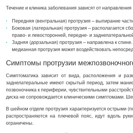
Течение и клиника заболевания зависят от направлени
Передняя (вентральная) протрузия – выпирание части 
Боковая (латеральная) протрузия – располагается сб
право- и левосторонней, передне- и заднелатеральн
Задняя (дорзальная) протрузия – направлена к спин
медианная протрузия может воздействовать непосред
Симптомы протрузии межпозвоночног
Симптоматика зависит от вида, расположения и ра
заднелатеральные имеют скрытый период, затем мани
позвоночника к периферии, чувствительными расстрой
диска не сопровождается клиническими симптомами. Шейн
В шейном отделе протрузия характеризуется острыми (
распространяются на плечевой пояс, идут вдоль ру
ограничены.