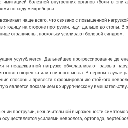
 имитацией болезней внутренних органов (боли в эпигаст
ями по ходу межреберья.
возникает чаще всего, что связано с повышенной нагрузко
 в ягодицу на стороне протрузии, идут дальше до стопы. 
нице ограничены, поскольку усиливают болевой синдром.
уация усугубляется. Дальнейшее прогрессирование дегене
я и неадекватной нагрузке обуславливают разрыв нару
мозгового корешка или спинного мозга. В первом случае 
нения способны привести к формированию стойкого неврол
тую является показанием к хирургическому вмешательству.
ечении протрузии, незначительной выраженности симптомов
 осуществляется усилиями невролога, ортопеда, вертеброл