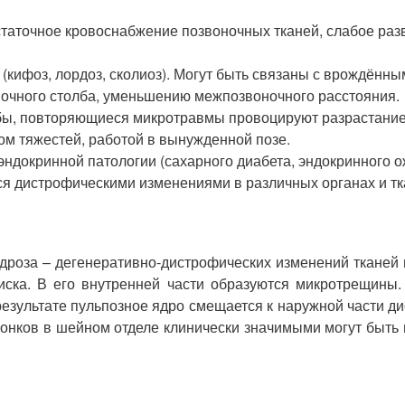
аточное кровоснабжение позвоночных тканей, слабое разв
(кифоз, лордоз, сколиоз). Могут быть связаны с врождён
ночного столба, уменьшению межпозвоночного расстояния.
ы, повторяющиеся микротравмы провоцируют разрастание с
ом тяжестей, работой в вынужденной позе.
докринной патологии (сахарного диабета, эндокринного ож
 дистрофическими изменениями в различных органах и ткан
оза – дегенеративно-дистрофических изменений тканей по
иска. В его внутренней части образуются микротрещины.
езультате пульпозное ядро смещается к наружной части д
звонков в шейном отделе клинически значимыми могут быт