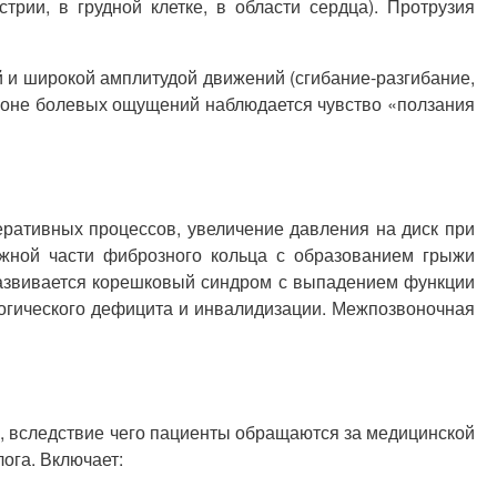
рии, в грудной клетке, в области сердца). Протрузия
й и широкой амплитудой движений (сгибание-разгибание,
В зоне болевых ощущений наблюдается чувство «ползания
ративных процессов, увеличение давления на диск при
жной части фиброзного кольца с образованием грыжи
развивается корешковый синдром с выпадением функции
огического дефицита и инвалидизации. Межпозвоночная
, вследствие чего пациенты обращаются за медицинской
ога. Включает: