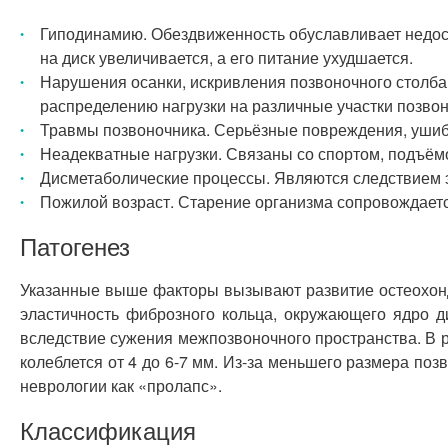
Гиподинамию. Обездвиженность обуславливает недост
на диск увеличивается, а его питание ухудшается.
Нарушения осанки, искривления позвоночного столба 
распределению нагрузки на различные участки позво
Травмы позвоночника. Серьёзные повреждения, ушиб
Неадекватные нагрузки. Связаны со спортом, подъём
Дисметаболические процессы. Являются следствием эн
Пожилой возраст. Старение организма сопровождается
Патогенез
Указанные выше факторы вызывают развитие остеохондр
эластичность фиброзного кольца, окружающего ядро д
вследствие сужения межпозвоночного пространства. В р
колеблется от 4 до 6-7 мм. Из-за меньшего размера по
неврологии как «пролапс».
Классификация