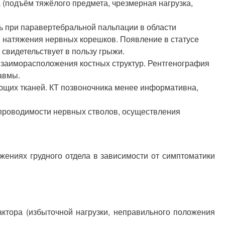
 (подъём тяжёлого предмета, чрезмерная нагрузка,
ь при паравертебральной пальпации в области
ы натяжения нервных корешков. Появление в статусе
свидетельствует в пользу грыжи.
взаиморасположения костных структур. Рентгенография
авмы.
ющих тканей. КТ позвоночника менее информативна,
проводимости нервных стволов, осуществления
ениях грудного отдела в зависимости от симптоматики
ктора (избыточной нагрузки, неправильного положения