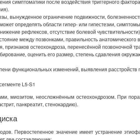
ния симптоматики после воздействия триггерного фактора
ия).
озы, вынужденное ограничение подвижности, болезненност
может определять области гипер- или гипестезии, симптом
ижение рефлексов, отсутствие болевой чувствительности) 
стояние между позвонками, правильность анатомического 
я, признаков остеохондроза, перенесённой позвоночной тр
бирование, оценить его размер, степень сдавления окружа
пени функциональных изменений, выявления расстройств 
сегменте L5-S1
и, миозитом, неосложнённым остеохондрозом. При пораж
стрит, панкреатит, стенокардию).
диска
одов. Первостепенное значение имеет устранение этиофа
еет две составляющие: