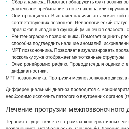
Сбор анамнеза. Помогает обнаружить факт возникнове
длительное пребывание в позе наклона или скручиван
Осмотр пациента. Выявляет наличие анталгической п
соответствующих позвонков. Неврологический статус 
признаков выпадения функций (мышечная слабость, сн
Рентгенографию позвоночника. Помогает оценить рас
способна подтвердить наличие аномалий, искривлени
МРТ позвоночника. Позволяет визуализировать прола
поскольку хуже отображает мягкотканные структуры.
Электронейромиографию. Проводится для оценки сте
дифдиагностики.
МРТ позвоночника. Протрузия межпозвонкового диска в 
Дифференциальный диагноз проводится с мононевритам
необходимо исключить патологию внутренних органов (га
Лечение протрузии межпозвоночного 
Терапия осуществляется в рамках консервативных мет
позвоночника, метаболических нарушений). Лечение им