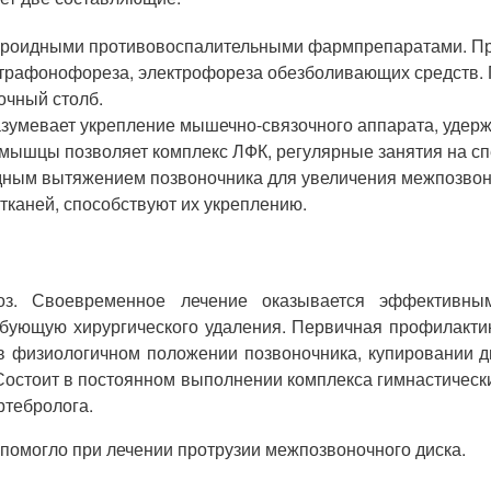
тероидными противовоспалительными фармпрепаратами. П
трафонофореза, электрофореза обезболивающих средств. 
очный столб.
зумевает укрепление мышечно-связочного аппарата, удер
ь мышцы позволяет комплекс ЛФК, регулярные занятия на с
одным вытяжением позвоночника для увеличения межпозвон
каней, способствуют их укреплению.
ноз. Своевременное лечение оказывается эффективны
ебующую хирургического удаления. Первичная профилактик
 в физиологичном положении позвоночника, купировании д
Состоит в постоянном выполнении комплекса гимнастичес
ртебролога.
 помогло при лечении протрузии межпозвоночного диска.