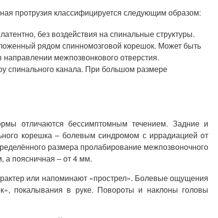
чная протрузия классифицируется следующим образом:
латентно, без воздействия на спинальные структуры.
положенный рядом спинномозговой корешок. Может быть
в направлении межпозвонкового отверстия.
тру спинального канала. При большом размере
ормы отличаются бессимптомным течением. Задние и
ьного корешка – болевым синдромом с иррадиацией от
пределённого размера пролабирование межпозвоночного
 а поясничная – от 4 мм.
характер или напоминают «прострел». Болевые ощущения
к», покалывания в руке. Повороты и наклоны головы