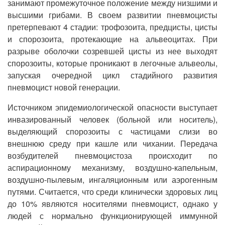
занимают промежуточное положение между низшими и
высшими грибами. В своем развитии пневмоцисты
претерпевают 4 стадии: трофозоита, предцисты, цисты
и спорозоита, протекающие на альвеоцитах. При
разрыве оболочки созревшей цисты из нее выходят
спорозоиты, которые проникают в легочные альвеолы,
запуская очередной цикл стадийного развития
пневмоцист новой генерации.
Источником эпидемиологической опасности выступает
инвазированный человек (больной или носитель),
выделяющий спорозоиты с частицами слизи во
внешнюю среду при кашле или чихании. Передача
возбудителей пневмоцистоза происходит по
аспирационному механизму, воздушно-капельным,
воздушно-пылевым, ингаляционным или аэрогенным
путями. Считается, что среди клинически здоровых лиц
до 10% являются носителями пневмоцист, однако у
людей с нормально функционирующей иммунной