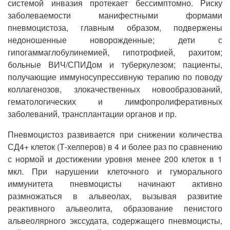
системой инвазия протекает бессимптомно. Риску
заболеваемости манифестными формами
пневмоцистоза, главным образом, подвержены
недоношенные новорожденные; дети с
гипогаммаглобулинемией, гипотрофией, рахитом;
больные ВИЧ/СПИДом и туберкулезом; пациенты,
получающие иммуносупрессивную терапию по поводу
коллагенозов, злокачественных новообразований,
гематологических и лимфопролиферативных
заболеваний, трансплантации органов и пр.
Пневмоцистоз развивается при снижении количества
СД4+ клеток (Т-хелперов) в 4 и более раз по сравнению
с нормой и достижении уровня менее 200 клеток в 1
мкл. При нарушении клеточного и гуморального
иммунитета пневмоцисты начинают активно
размножаться в альвеолах, вызывая развитие
реактивного альвеолита, образование пенистого
альвеолярного экссудата, содержащего пневмоцисты,