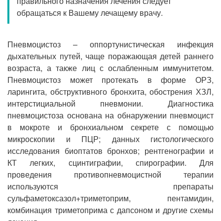
правильного назначения лечения следует
Прием кардиолога
обращаться к Вашему лечащему врачу.
Пневмоцистоз – оппортунистическая инфекция
дыхательных путей, чаще поражающая детей раннего
возраста, а также лиц с ослабленным иммунитетом.
Пневмоцистоз может протекать в форме ОРЗ,
ларингита, обструктивного бронхита, обострения ХЗЛ,
интерстициальной пневмонии. Диагностика
пневмоцистоза основана на обнаружении пневмоцист
в мокроте и бронхиальном секрете с помощью
микроскопии и ПЦР; данных гистологического
исследования биоптатов бронхов; рентгенографии и
КТ легких, сцинтиграфии, спирографии. Для
проведения противопневмоцистной терапии
используются препараты
сульфаметоксазол+триметоприм, пентамидин,
комбинация триметоприма с дапсоном и другие схемы