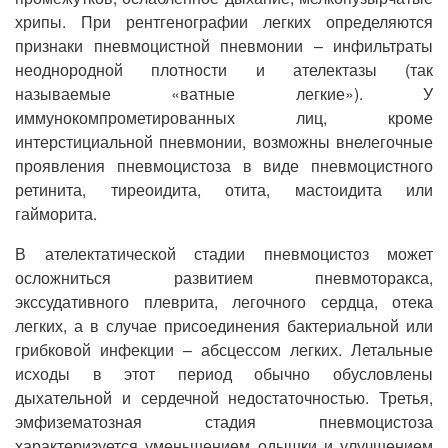
хрипы. При рентгенографии легких определяются
признаки пневмоцистной пневмонии – инфильтраты
неоднородной плотности и ателектазы (так
называемые «ватные легкие»). У
иммунокомпрометированных лиц, кроме
интерстициальной пневмонии, возможны внелегочные
проявления пневмоцистоза в виде пневмоцистного
ретинита, тиреоидита, отита, мастоидита или
гайморита.
В ателектатической стадии пневмоцистоз может
осложниться развитием пневмоторакса,
экссудативного плеврита, легочного сердца, отека
легких, а в случае присоединения бактериальной или
грибковой инфекции – абсцессом легких. Летальные
исходы в этот период обычно обусловлены
дыхательной и сердечной недостаточностью. Третья,
эмфизематозная стадия пневмоцистоза
характеризуется уменьшением одышки и улучшением