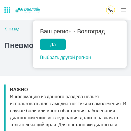
Закрыть поиск
Назад
Ваш регион -
Волгоград
Пневмоцистоз
Да
Лаборатории
Центр помощи
Популярные запросы
на дому
Выбрать другой регион
Прием гинеколога
Прием оториноларинголога
Прием дерматолога
ВАЖНО
Прием гастроэнтеролога
Информацию из данного раздела нельзя
Прием офтальмолога
использовать для самодиагностики и самолечения. В
случае боли или иного обострения заболевания
Прием уролога
диагностические исследования должен назначать
Прием хирурга
только лечащий врач. Для постановки диагноза и