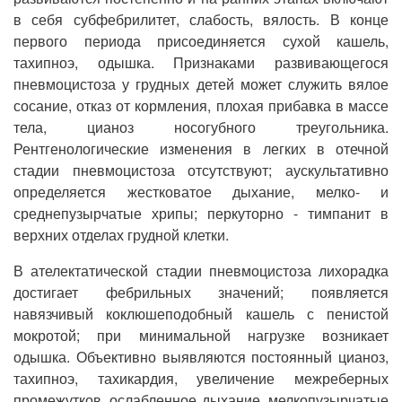
в себя субфебрилитет, слабость, вялость. В конце
первого периода присоединяется сухой кашель,
тахипноэ, одышка. Признаками развивающегося
пневмоцистоза у грудных детей может служить вялое
сосание, отказ от кормления, плохая прибавка в массе
тела, цианоз носогубного треугольника.
Рентгенологические изменения в легких в отечной
стадии пневмоцистоза отсутствуют; аускультативно
определяется жестковатое дыхание, мелко- и
среднепузырчатые хрипы; перкуторно - тимпанит в
верхних отделах грудной клетки.
В ателектатической стадии пневмоцистоза лихорадка
достигает фебрильных значений; появляется
навязчивый коклюшеподобный кашель с пенистой
мокротой; при минимальной нагрузке возникает
одышка. Объективно выявляются постоянный цианоз,
тахипноэ, тахикардия, увеличение межреберных
промежутков, ослабленное дыхание, мелкопузырчатые